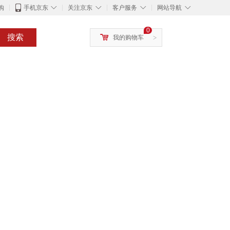
◇
◇
◇
◇
购
手机京东
关注京东
客户服务
网站导航
0
搜索
我的购物车
>