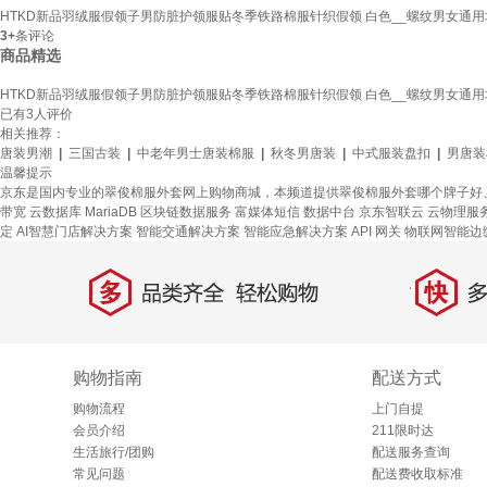
HTKD新品羽绒服假领子男防脏护领服贴冬季铁路棉服针织假领 白色__螺纹男女通用
3+
条评论
商品精选
HTKD新品羽绒服假领子男防脏护领服贴冬季铁路棉服针织假领 白色__螺纹男女通用
已有
3
人评价
相关推荐：
唐装男潮
|
三国古装
|
中老年男士唐装棉服
|
秋冬男唐装
|
中式服装盘扣
|
男唐装
温馨提示
京东是国内专业的翠俊棉服外套网上购物商城，本频道提供翠俊棉服外套哪个牌子好
带宽
云数据库 MariaDB
区块链数据服务
富媒体短信
数据中台
京东智联云
云物理服
定
AI智慧门店解决方案
智能交通解决方案
智能应急解决方案
API 网关
物联网智能边
多
快
品类齐全，轻松购物
多仓
购物指南
配送方式
购物流程
上门自提
会员介绍
211限时达
生活旅行/团购
配送服务查询
常见问题
配送费收取标准