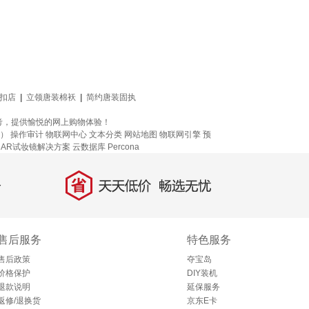
扣店
|
立领唐装棉袄
|
简约唐装固执
考，提供愉悦的网上购物体验！
C）
操作审计
物联网中心
文本分类
网站地图
物联网引擎
预
AR试妆镜解决方案
云数据库 Percona
省
天天低价，畅选无忧
售后服务
特色服务
售后政策
夺宝岛
价格保护
DIY装机
退款说明
延保服务
返修/退换货
京东E卡