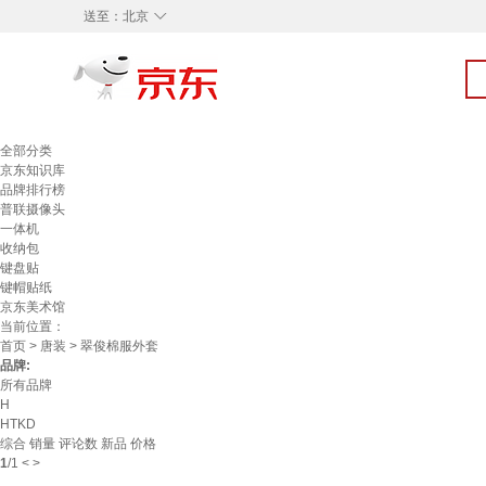
◇
送至：
北京
全部分类
京东知识库
品牌排行榜
普联摄像头
一体机
收纳包
键盘贴
键帽贴纸
京东美术馆
当前位置：
首页
>
唐装
> 翠俊棉服外套
品牌:
所有品牌
H
HTKD
综合
销量
评论数
新品
价格
1
/
1
<
>