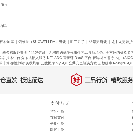
均码
均码
棉衣加厚
|
索维拉（SUOWELLRA）男装
|
唯三公子
|
结婚男唐装
|
龙中龙男装折
、翠俊棉服外套图片品牌信息，为您选购翠俊棉服外套品牌商品提供全方位的价格参
务器
技术中台
分布式接入服务
NF1 ADC
智臻链 BaaS 平台
智能城市运行中心（AIO
缘计算
弹性伸缩
负载均衡
云数据库 MySQL
公共安全解决方案
云数据库 PostgreSQL
好
直发，极速配送
正品行货，精致服务
支付方式
货到付款
在线支付
分期付款
邮局汇款