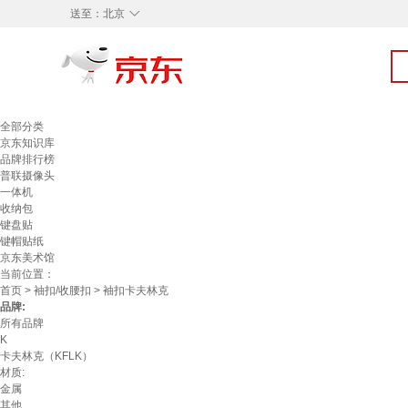
◇
送至：
北京
全部分类
京东知识库
品牌排行榜
普联摄像头
一体机
收纳包
键盘贴
键帽贴纸
京东美术馆
当前位置：
首页
>
袖扣/收腰扣
> 袖扣卡夫林克
品牌:
所有品牌
K
卡夫林克（KFLK）
材质:
金属
其他