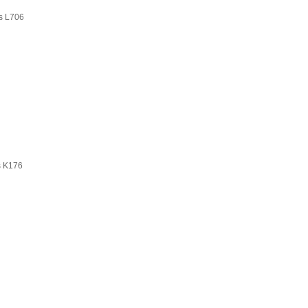
L706
K176