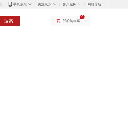
◇
◇
◇
◇
购
手机京东
关注京东
客户服务
网站导航
0
搜索
我的购物车
>