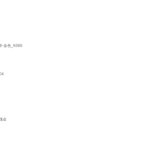
-金色_K066
04
玫瑰金