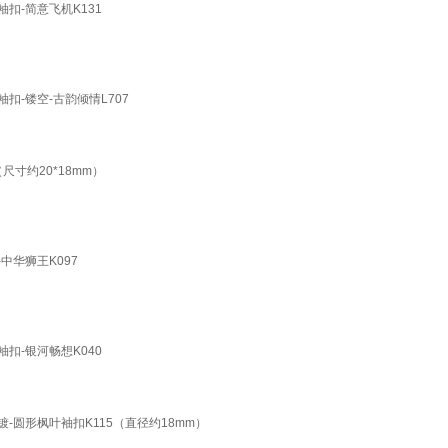
袖扣-简意飞机K131
袖扣-镂空-古韵倾情L707
尺寸约20*18mm）
-中华狮王K097
袖扣-银河畅想K040
镀-圆形枫叶袖扣K115（直径约18mm）