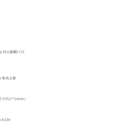
-祥云麒麟L711
s 银色太极
寸约17*14mm）
K104