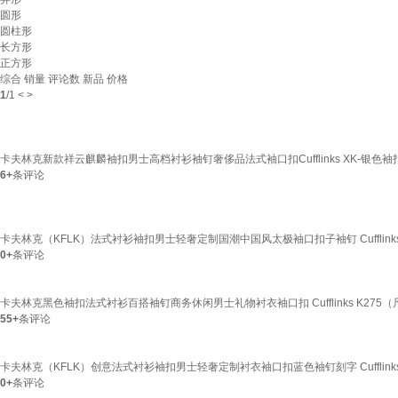
圆形
圆柱形
长方形
正方形
综合
销量
评论数
新品
价格
1
/
1
<
>
卡夫林克新款祥云麒麟袖扣男士高档衬衫袖钉奢侈品法式袖口扣Cufflinks XK-银色袖扣
6+
条评论
卡夫林克（KFLK）法式衬衫袖扣男士轻奢定制国潮中国风太极袖口扣子袖钉 Cufflink
0+
条评论
卡夫林克黑色袖扣法式衬衫百搭袖钉商务休闲男士礼物衬衣袖口扣 Cufflinks K275（尺
55+
条评论
卡夫林克（KFLK）创意法式衬衫袖扣男士轻奢定制衬衣袖口扣蓝色袖钉刻字 Cufflinks 
0+
条评论