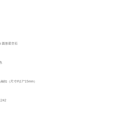
s 圆形星空石
色
色袖扣（尺寸约17*15mm）
242