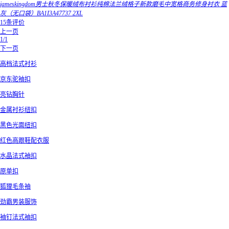
jameskingdom男士秋冬保暖绒布衬衫纯棉法兰绒格子新款磨毛中宽格商务修身衬衣 蓝
灰（无口袋）BA1I3A47737 2XL
15条评价
上一页
1/1
下一页
高档法式衬衫
京东驼袖扣
亮钻胸针
金属衬衫纽扣
黑色光面纽扣
红色高跟鞋配衣服
水晶法式袖扣
原单扣
狐狸毛条袖
劲霸男装服饰
袖钉法式袖扣