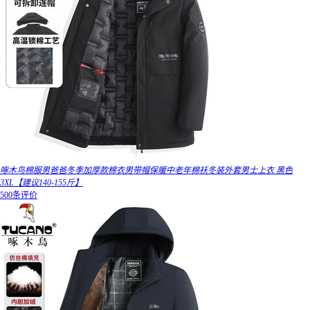
啄木鸟棉服男爸爸冬季加厚款棉衣男带帽保暖中老年棉袄冬装外套男士上衣 黑色
3XL【建议140-155斤】
500条评价