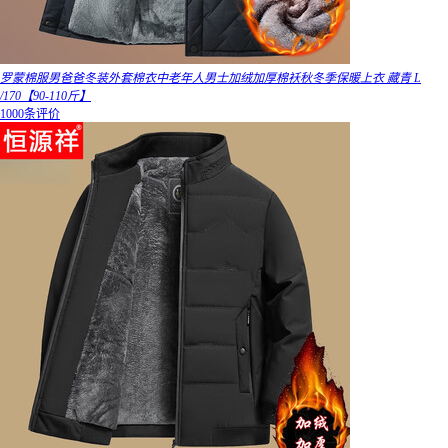
罗蒙棉服男爸爸冬装外套棉衣中老年人男士加绒加厚棉袄秋冬季保暖上衣 藏青 L
/170【90-110斤】
1000条评价