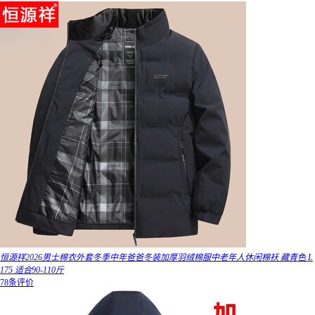
恒源祥2026男士棉衣外套冬季中年爸爸冬装加厚羽绒棉服中老年人休闲棉袄 藏青色 L
175 适合90-110斤
78条评价