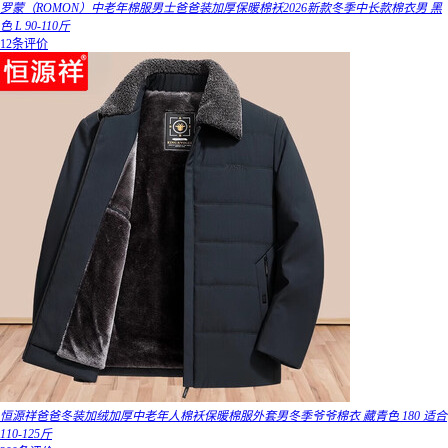
罗蒙（ROMON）中老年棉服男士爸爸装加厚保暖棉袄2026新款冬季中长款棉衣男 黑
色 L 90-110斤
12条评价
恒源祥爸爸冬装加绒加厚中老年人棉袄保暖棉服外套男冬季爷爷棉衣 藏青色 180 适合
110-125斤