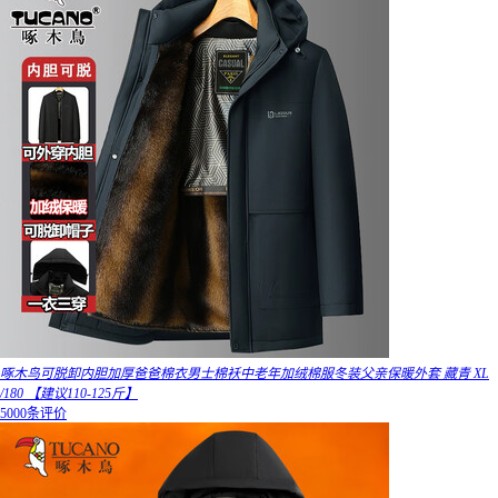
啄木鸟可脱卸内胆加厚爸爸棉衣男士棉袄中老年加绒棉服冬装父亲保暖外套 藏青 XL
/180 【建议110-125斤】
5000条评价