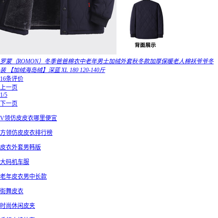
罗蒙（ROMON）冬季爸爸棉衣中老年男士加绒外套秋冬款加厚保暖老人棉袄爷爷冬
装 【加绒海岛绒】深蓝 XL 180 120-140斤
16条评价
上一页
1/5
下一页
V领仿皮皮衣哪里便宜
方领仿皮皮衣排行榜
皮衣外套男韩版
大码机车服
老年皮衣男中长款
街舞皮衣
时尚休闲皮夹