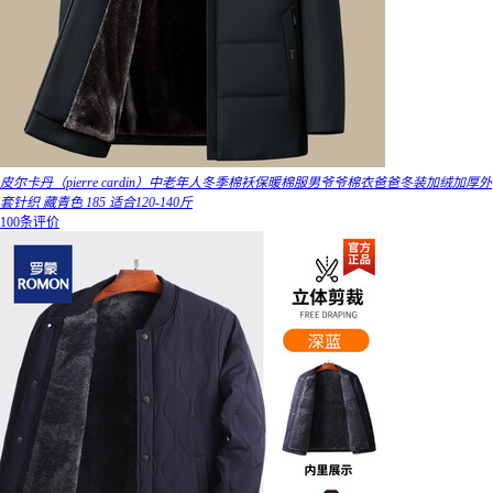
皮尔卡丹（pierre cardin）中老年人冬季棉袄保暖棉服男爷爷棉衣爸爸冬装加绒加厚外
套针织 藏青色 185 适合120-140斤
100条评价