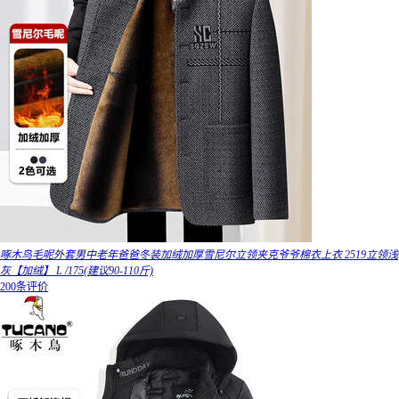
啄木鸟毛呢外套男中老年爸爸冬装加绒加厚雪尼尔立领夹克爷爷棉衣上衣 2519立领浅
灰【加绒】 L /175(建议90-110斤)
200条评价