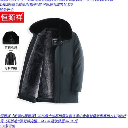
DJK20988-Y藏蓝色(扣子*款 可拆卸羽绒内 M 170
95条评价
恒源祥【毛领内胆可拆】2026男士加厚棉服外套冬季中老年爸爸装御寒棉衣 HQ08虾
青（可拆毛*领/可拆内胆） M 170 建议体重70-100斤
100条评价