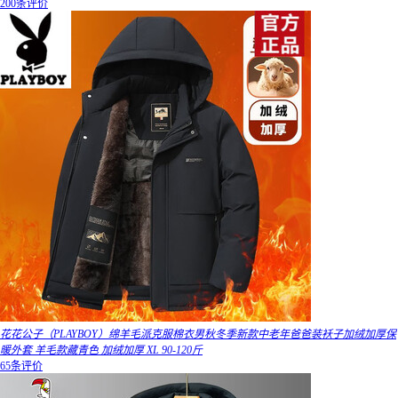
200条评价
花花公子（PLAYBOY）绵羊毛派克服棉衣男秋冬季新款中老年爸爸装袄子加绒加厚保
暖外套 羊毛款藏青色 加绒加厚 XL 90-120斤
65条评价