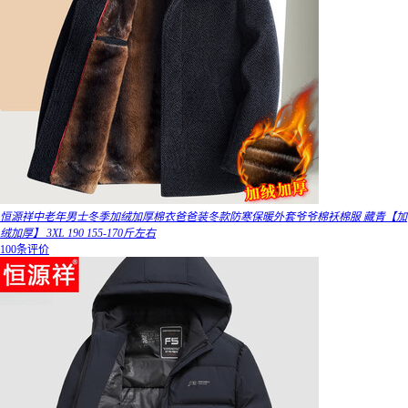
恒源祥中老年男士冬季加绒加厚棉衣爸爸装冬款防寒保暖外套爷爷棉袄棉服 藏青【加
绒加厚】 3XL 190 155-170斤左右
100条评价