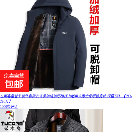
左斯客爸爸冬装外套棉衣冬季加绒加厚棉袄中老年人男士保暖派克棉 深蓝 5XL 【190-
210斤】
1000条评价