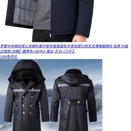
罗蒙中年棉衣男士夹棉外套中老年爸爸装秋冬季加厚行政夹克薄棉服棉袄 加厚 升级
拉链款-加棉】藏青色 180/96A 建议【140-155斤】
1000条评价