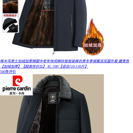
啄木鸟男士加绒加厚棉服中老年休闲棉袄爸爸装棉衣男冬季保暖派克服外套 藏青色
【加绒加厚】【超高性价比】 XL /180【适合110-130斤】
500条评价