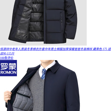
恒源祥中老年人男装冬季棉衣外套中年男士棉服加厚保暖爸爸冬装棉袄 藏青色 175 适
合90-115斤
100条评价