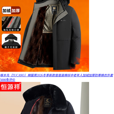
啄木鸟（TUCANO）棉服男2026冬季新款爸爸装棉袄中老年人加绒加厚防寒棉衣外套
5000条评价