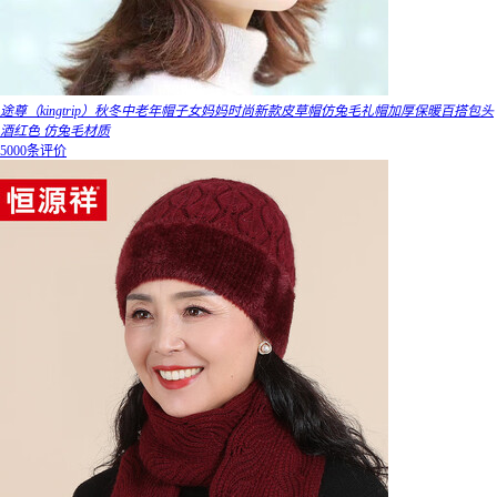
途尊（kingtrip）秋冬中老年帽子女妈妈时尚新款皮草帽仿兔毛礼帽加厚保暖百搭包头
酒红色 仿兔毛材质
5000条评价