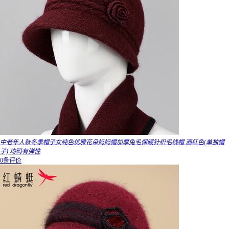
中老年人秋冬季帽子女纯色优雅花朵妈妈帽加厚兔毛保暖针织毛线帽 酒红色(单独帽
子) 均码有弹性
0条评价