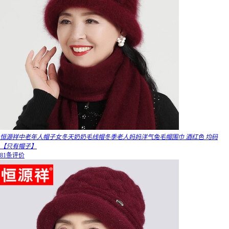
恒源祥中老年人帽子女冬天奶奶毛线帽冬季老人妈妈洋气兔毛帽围巾 酒红色 均码
【只有帽子】
81条评价