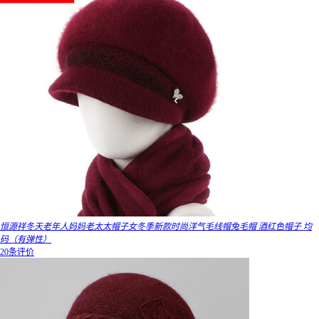
恒源祥冬天老年人妈妈老太太帽子女冬季新款时尚洋气毛线帽兔毛帽 酒红色帽子 均
码（有弹性）
20条评价