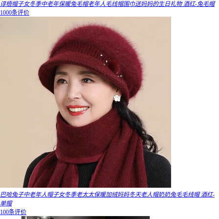
谆梧帽子女冬季中老年保暖兔毛帽老年人毛线帽围巾送妈妈的生日礼物 酒红-兔毛帽
1000条评价
巴哈兔子中老年人帽子女冬季老太太保暖加绒妈妈冬天老人帽奶奶兔毛毛线帽 酒红-
单帽
100条评价