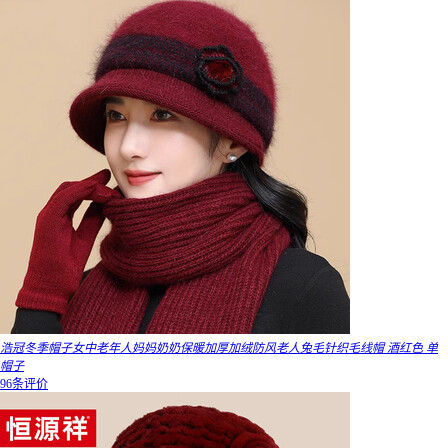
浩冠冬季帽子女中老年人妈妈奶奶保暖加厚加绒防风老人兔毛针织毛线帽 酒红色 单
帽子
96条评价