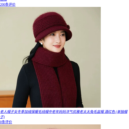
200条评价
老人帽子女冬季加绒保暖毛线帽中老年妈妈洋气优雅老太太兔毛盆帽 酒红色 (单独帽
子)
0条评价