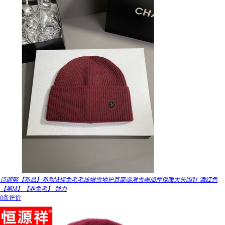
诗迦努【新品】新款M标兔毛毛线帽雪地护耳高端滑雪帽加厚保暖大头围针 酒红色
【黑M】【非兔毛】 弹力
0条评价