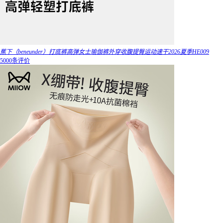
蕉下（beneunder）打底裤高弹女士瑜伽裤外穿收腹提臀运动速干2026夏季HE009
5000条评价