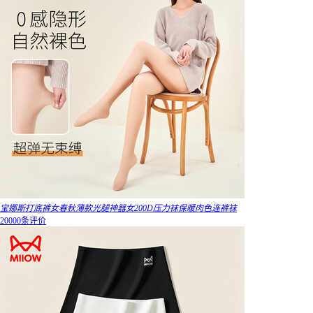
宝娜斯打底裤女春秋薄款光腿神器女200D压力袜保暖肉色连裤袜
20000条评价