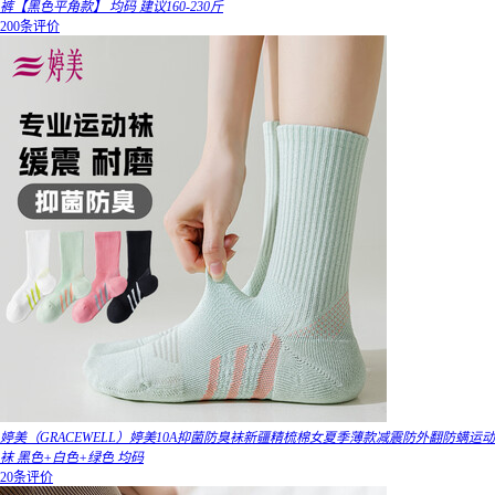
裤【黑色平角款】 均码 建议160-230斤
200条评价
婷美（GRACEWELL）婷美10A抑菌防臭袜新疆精梳棉女夏季薄款减震防外翻防螨运动
袜 黑色+白色+绿色 均码
20条评价