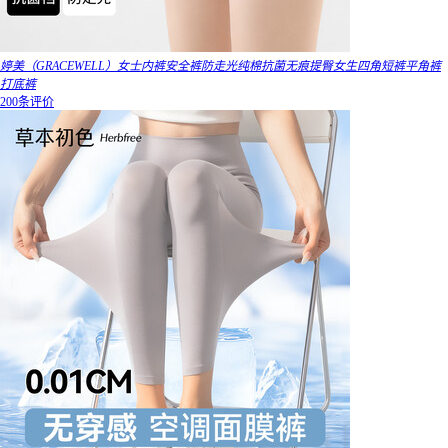
婷美（GRACEWELL）女士内裤安全裤防走光纯棉抗菌无痕提臀女生四角短裤平角裤
打底裤
200条评价