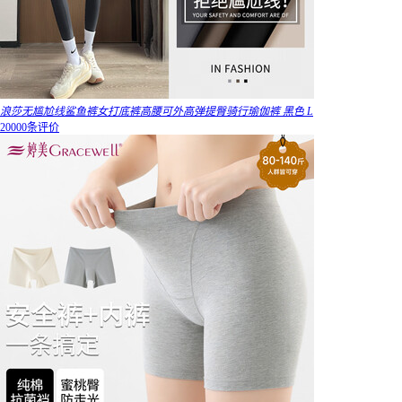
浪莎无尴尬线鲨鱼裤女打底裤高腰可外高弹提臀骑行瑜伽裤 黑色 L
20000条评价