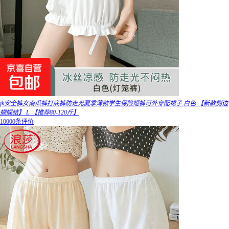
jk安全裤女南瓜裤打底裤防走光夏季薄款学生保险短裤可外穿配裙子 白色 【新款侧边
蝴蝶结】 L 【推荐80-120斤】
10000条评价