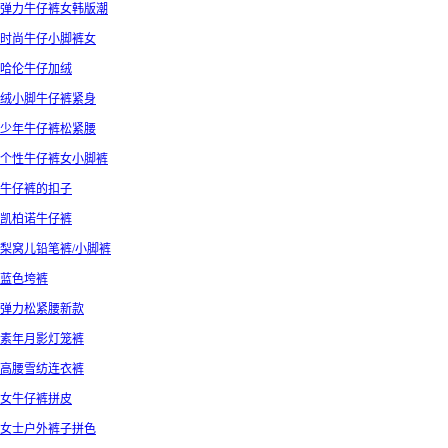
弹力牛仔裤女韩版潮
时尚牛仔小脚裤女
哈伦牛仔加绒
绒小脚牛仔裤紧身
少年牛仔裤松紧腰
个性牛仔裤女小脚裤
牛仔裤的扣子
凯柏诺牛仔裤
梨窝儿铅笔裤/小脚裤
蓝色垮裤
弹力松紧腰新款
素年月影灯笼裤
高腰雪纺连衣裤
女牛仔裤拼皮
女士户外裤子拼色