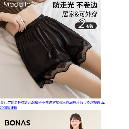
莫代尔安全裤防走光配裙子不卷边宽松居家打底裤大码可外穿短裤 XL
2000条评价