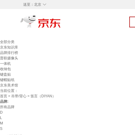
◇
送至：
北京
全部分类
京东知识库
品牌排行榜
普联摄像头
一体机
收纳包
键盘贴
键帽贴纸
京东美术馆
当前位置：
首页
>
吊带/背心
> 笛言（DIYAN）
品牌:
所有品牌
D
L
M
S