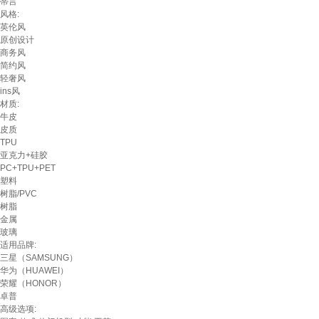
蒂言
风格:
英伦风
原创设计
商务风
简约风
轻奢风
ins风
材质:
牛皮
皮质
TPU
亚克力+硅胶
PC+TPU+PET
塑料
树脂/PVC
树脂
金属
玻璃
适用品牌:
三星（SAMSUNG）
华为（HUAWEI）
荣耀（HONOR）
卓普
高级选项: