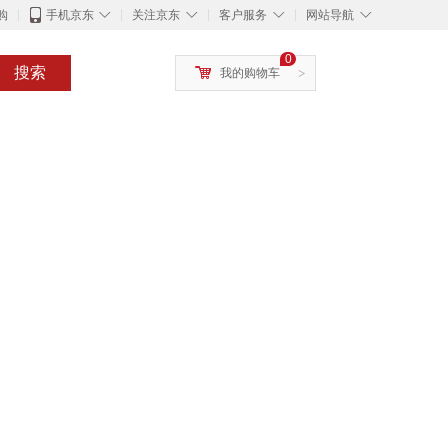
◇
◇
◇
◇
购
手机京东
关注京东
客户服务
网站导航
0
搜索
我的购物车
>