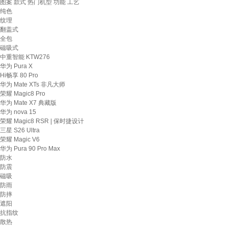
图案
款式
热门机型
功能
工艺
纯色
纹理
翻盖式
全包
磁吸式
中重智能 KTW276
华为 Pura X
Hi畅享 80 Pro
华为 Mate XTs 非凡大师
荣耀 Magic8 Pro
华为 Mate X7 典藏版
华为 nova 15
荣耀 Magic8 RSR | 保时捷设计
三星 S26 Ultra
荣耀 Magic V6
华为 Pura 90 Pro Max
防水
防震
磁吸
防雨
防摔
遮阳
抗指纹
散热