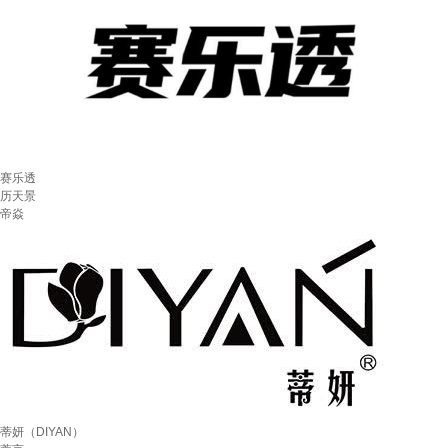
赛乐透
历天景
帝焱
蒂妍（DIYAN）