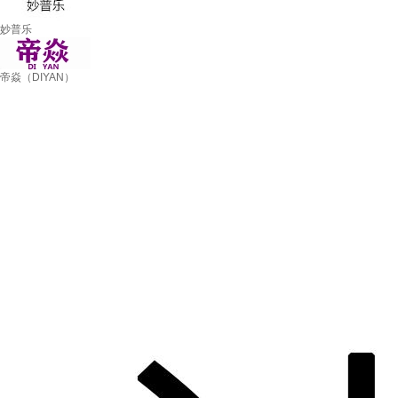
妙普乐
帝焱（DIYAN）