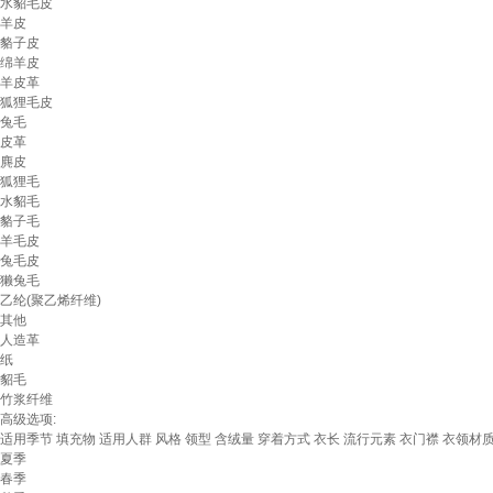
水貂毛皮
羊皮
貉子皮
绵羊皮
羊皮革
狐狸毛皮
兔毛
皮革
麂皮
狐狸毛
水貂毛
貉子毛
羊毛皮
兔毛皮
獭兔毛
乙纶(聚乙烯纤维)
其他
人造革
纸
貂毛
竹浆纤维
高级选项:
适用季节
填充物
适用人群
风格
领型
含绒量
穿着方式
衣长
流行元素
衣门襟
衣领材
夏季
春季