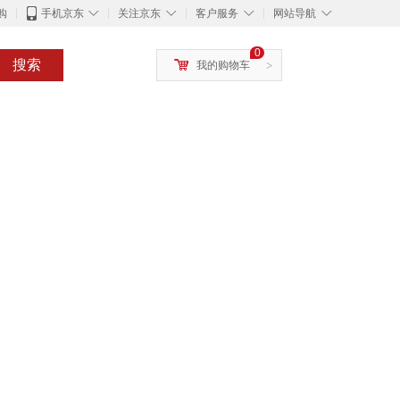
◇
◇
◇
◇
购
手机京东
关注京东
客户服务
网站导航
0
搜索
我的购物车
>