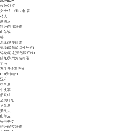
服饰配件:
假领/领撑
女士丝巾/围巾/披肩
材质:
蜥蜴皮
粘纤(粘胶纤维)
山羊绒
棉
涤纶(聚酯纤维)
氨纶(聚氨酯弹性纤维)
锦纶/尼龙(聚酰胺纤维)
腈纶(聚丙烯腈纤维)
羊毛
再生纤维素纤维
PU(聚氨酯)
亚麻
鳄鱼皮
牛皮革
桑蚕丝
金属纤维
草兔皮
獭兔皮
山羊皮
头层牛皮
醋纤(醋酯纤维)