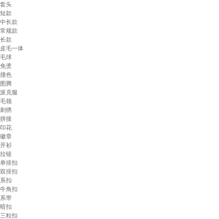
套头
短款
中长款
常规款
长款
皮毛一体
毛球
免烫
撞色
图腾
派克服
毛领
刺绣
拼接
印花
徽章
开衫
拉链
单排扣
双排扣
系扣
牛角扣
系带
暗扣
三粒扣