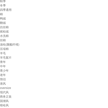
秋季
冬季
四季通用
棉
鸭绒
鹅绒
仿丝棉
摇粒绒
水洗棉
丝棉
涤纶(聚酯纤维)
压缩棉
羊毛
羊毛絮片
青年
中年
青少年
老年
情侣
港风
oversize
现代风
商务正装
国潮风
嘻哈风