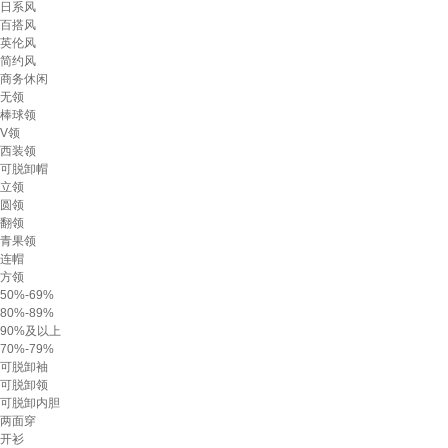
日系风
百搭风
英伦风
简约风
商务休闲
无领
棒球领
V领
西装领
可脱卸帽
立领
圆领
翻领
青果领
连帽
方领
50%-69%
80%-89%
90%及以上
70%-79%
可脱卸袖
可脱卸领
可脱卸内胆
两面穿
开衫