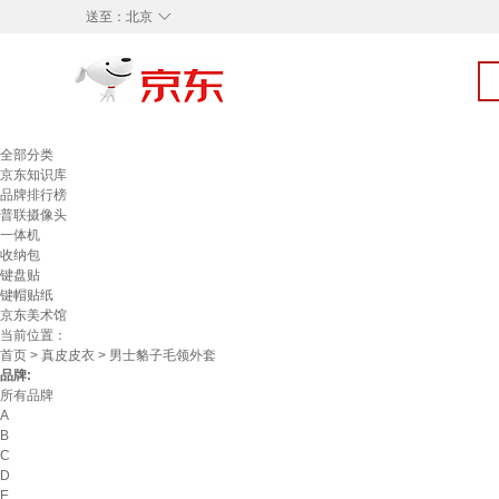
◇
送至：
北京
全部分类
京东知识库
品牌排行榜
普联摄像头
一体机
收纳包
键盘贴
键帽贴纸
京东美术馆
当前位置：
首页
>
真皮皮衣
> 男士貉子毛领外套
品牌:
所有品牌
A
B
C
D
E