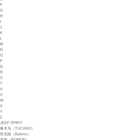
F
G
H
I
J
K
L
M
N
O
P
Q
R
S
T
U
V
W
X
Y
Z
JEEP SPIRIT
啄木鸟（TUCANO）
班尼路（Baleno）
罗蒙（ROMON）