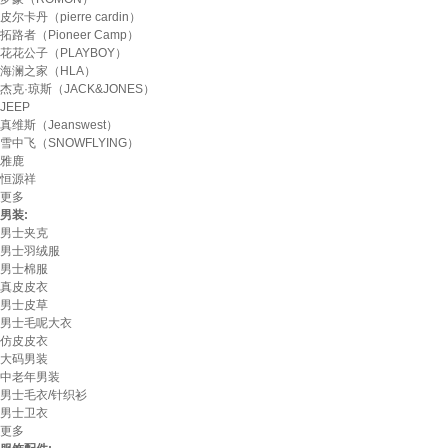
皮尔卡丹（pierre cardin）
拓路者（Pioneer Camp）
花花公子（PLAYBOY）
海澜之家（HLA）
杰克·琼斯（JACK&JONES）
JEEP
真维斯（Jeanswest）
雪中飞（SNOWFLYING）
雅鹿
恒源祥
更多
男装:
男士夹克
男士羽绒服
男士棉服
真皮皮衣
男士皮草
男士毛呢大衣
仿皮皮衣
大码男装
中老年男装
男士毛衣/针织衫
男士卫衣
更多