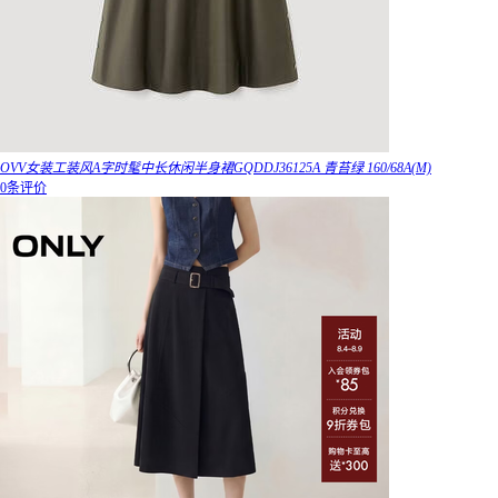
OVV女装工装风A字时髦中长休闲半身裙GQDDJ36125A 青苔绿 160/68A(M)
0条评价