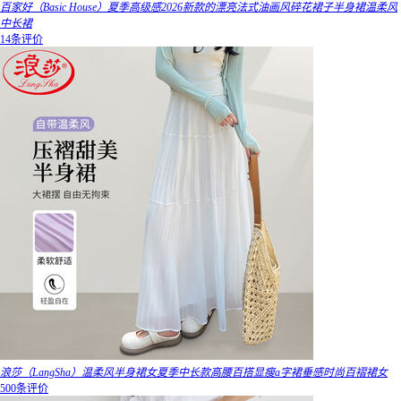
百家好（Basic House）夏季高级感2026新款的漂亮法式油画风碎花裙子半身裙温柔风
中长裙
14条评价
浪莎（LangSha）温柔风半身裙女夏季中长款高腰百搭显瘦a字裙垂感时尚百褶裙女
500条评价