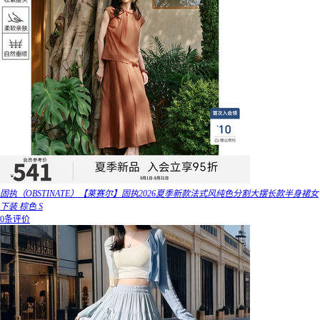
固执（OBSTINATE）【莱赛尔】固执2026夏季新款法式风纯色分割大摆长款半身裙女
下装 棕色 S
0条评价