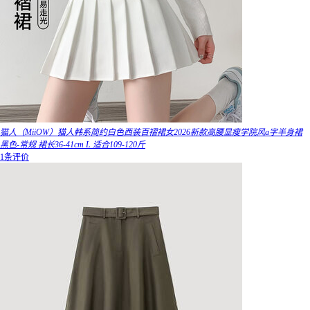
猫人（MiiOW）猫人韩系简约白色西装百褶裙女2026新款高腰显瘦学院风a字半身裙
黑色-常规 裙长36-41cm L 适合109-120斤
1条评价