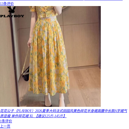
13条评价
花花公子（PLAYBOY）2026夏季大码法式田园风黄色碎花半身裙高腰中长款A字裙气
质显瘦 单件碎花裙 XL 【建议125斤-145斤】
1条评价
上一页