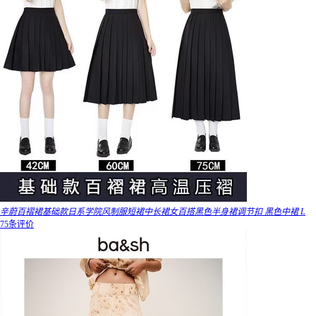
辛蔚百褶裙基础款日系学院风制服短裙中长裙女百搭黑色半身裙调节扣 黑色中裙 L
75条评价