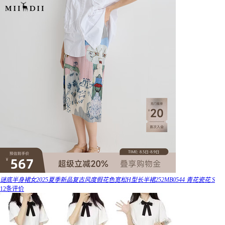
谜底半身裙女2025夏季新品复古风度假花色宽松H型长半裙252MB0544 青花瓷花 S
12条评价