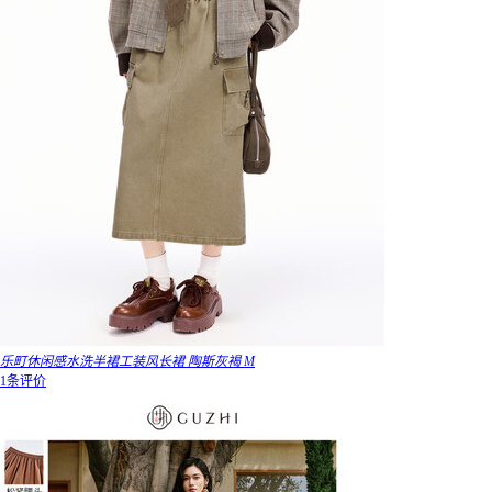
乐町休闲感水洗半裙工装风长裙 陶斯灰褐 M
1条评价