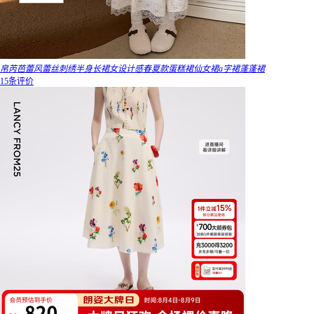
帛芮芭蕾风蕾丝刺绣半身长裙女设计感春夏款蛋糕裙仙女裙a字裙蓬蓬裙
15条评价