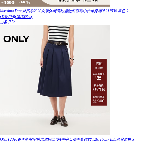
Massimo Dutti折扣季2026女装休闲简约通勤风百褶中长半身裙05212538 黑色 S
(170/70A)(腰围68cm)
13条评价
ONLY2026春季新款学院风遮胯立体A字中长裙半身裙女|126116037 E39紧窗蓝色 S