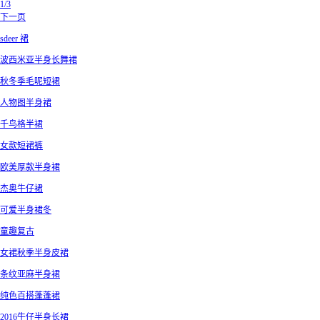
1/3
下一页
sdeer 裙
波西米亚半身长舞裙
秋冬季毛呢短裙
人物图半身裙
千鸟格半裙
女款短裙裤
欧美厚款半身裙
杰奥牛仔裙
可爱半身裙冬
童趣复古
女裙秋季半身皮裙
条纹亚麻半身裙
纯色百搭蓬蓬裙
2016牛仔半身长裙