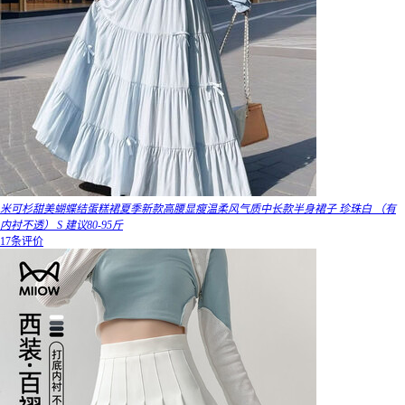
米可杉甜美蝴蝶结蛋糕裙夏季新款高腰显瘦温柔风气质中长款半身裙子 珍珠白 （有
内衬不透） S 建议80-95斤
17条评价