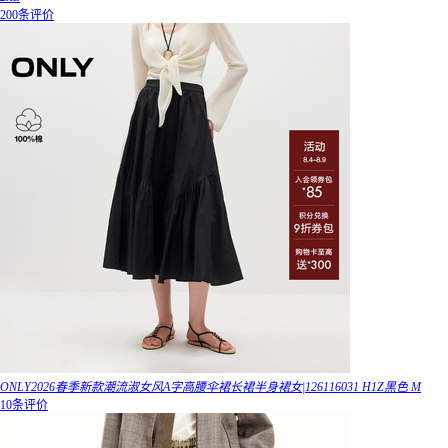
200条评价
ONLY2026春季新款潮流淑女风A字高腰伞裙长裙半身裙女|126116031 H1Z黑色 M
10条评价