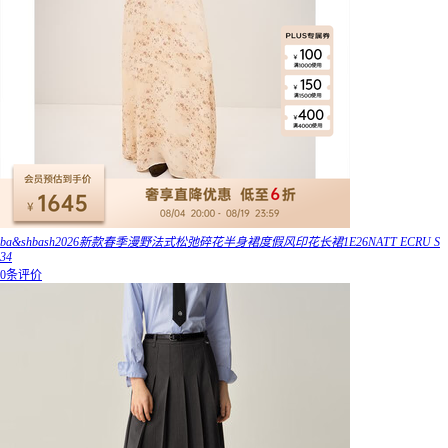
ba&shbash2026新款春季漫野法式松弛碎花半身裙度假风印花长裙1E26NATT ECRU S
34
0条评价