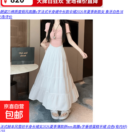
朗姿25棉质度假风高腰a字法式半身裙中长款伞裙2026年夏季新款女 象牙白色 M
5条评价
法式赫本风雪纺半身长裙女2026夏季薄款胖mm高腰a字垂感蛋糕半裙 白色(有内衬)
2XL