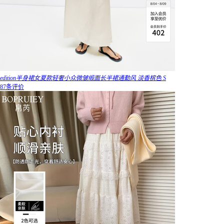
edition半身裙女夏款轻奢小众微皱缎面长半裙通勤风 淡香槟色 S
87条评价