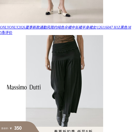
ONLYONLY2026夏季新款通勤风简约纯色伞裙中长裙半身裙女|126116047 H1Z黑色 M
5条评价