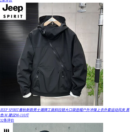
2条评价
JEEP SPIRIT春秋新款男士潮牌工装斜拉链大口袋连帽户外冲锋上衣外套运动风夹 黑
色 M 建议90-110斤
32条评价