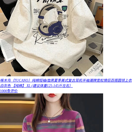
啄木鸟（TUCANO）纯棉短袖t恤男夏季美式复古耳机半袖潮牌宽松情侣百搭圆领上衣
白灰色 【纯棉】 XL (建议体重125-145斤左右）
1000条评价