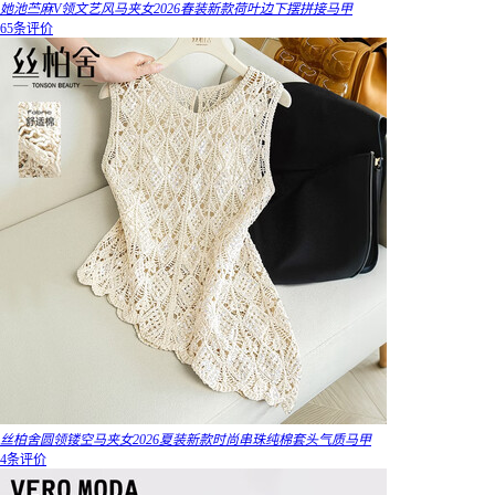
她池苎麻V领文艺风马夹女2026春装新款荷叶边下摆拼接马甲
65条评价
丝柏舍圆领镂空马夹女2026夏装新款时尚串珠纯棉套头气质马甲
4条评价