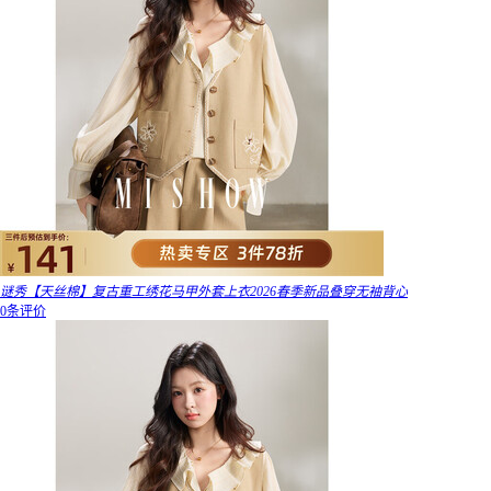
谜秀【天丝棉】复古重工绣花马甲外套上衣2026春季新品叠穿无袖背心
0条评价