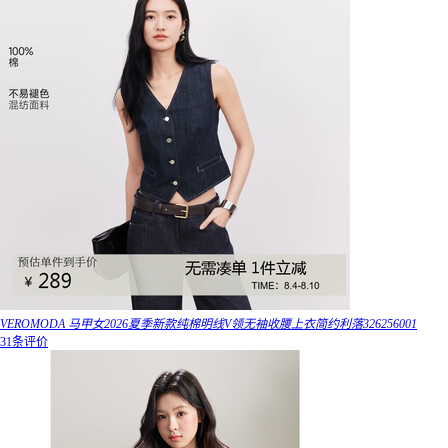
VEROMODA 马甲女2026夏季新款纯棉明线V领无袖收腰上衣简约利落326256001
31条评价