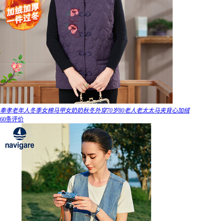
奉孝老年人冬季女棉马甲女奶奶秋冬外穿70岁80老人老太太马夹背心加绒
60条评价