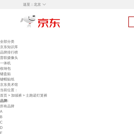
◇
送至：
北京
全部分类
京东知识库
品牌排行榜
普联摄像头
一体机
收纳包
键盘贴
键帽贴纸
京东美术馆
当前位置：
首页
>
加绒裤
> 士跑诺灯笼裤
品牌:
所有品牌
A
B
C
D
E