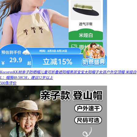
KocotreeKK树亲子防晒帽儿童可折叠遮阳帽男孩宝宝太阳帽子女孩户外空顶帽 米娅白
L：帽围48-58CM，建议12岁以上
500条评价