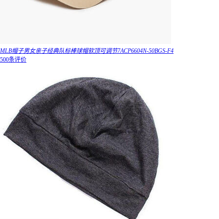
MLB帽子男女亲子经典队标棒球帽软顶可调节7ACP6604N-50BGS-F4
500条评价