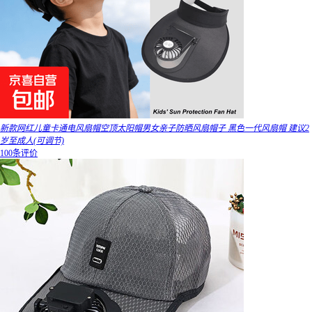
新款网红儿童卡通电风扇帽空顶太阳帽男女亲子防晒风扇帽子 黑色一代风扇帽 建议2
岁至成人(可调节)
100条评价