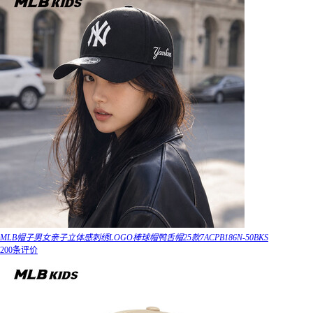
MLB帽子男女亲子立体感刺绣LOGO棒球帽鸭舌帽25款7ACPB186N-50BKS
200条评价