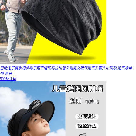
巴哈兔子夏季跑步帽子速干运动马拉松包头帽男女吸汗透气头套头巾网眼 透气堆堆
帽-黑色
500条评价