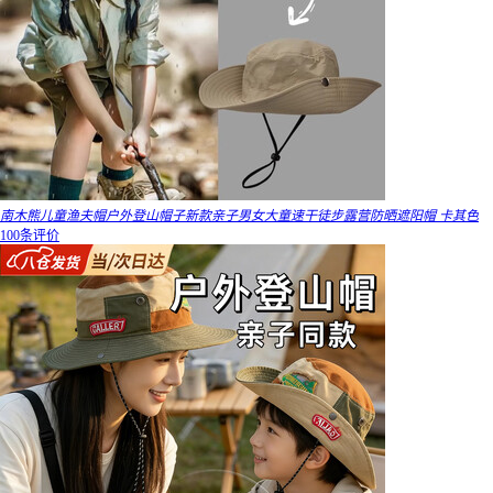
南木熊儿童渔夫帽户外登山帽子新款亲子男女大童速干徒步露营防晒遮阳帽 卡其色
100条评价