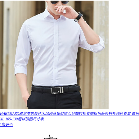
HARTMARX雅戈尔男装休闲风修身免熨烫七分袖衬衫春季粉色商务衬衫纯色春夏 白色
XL 105-130看详情图尺寸表
1条评价