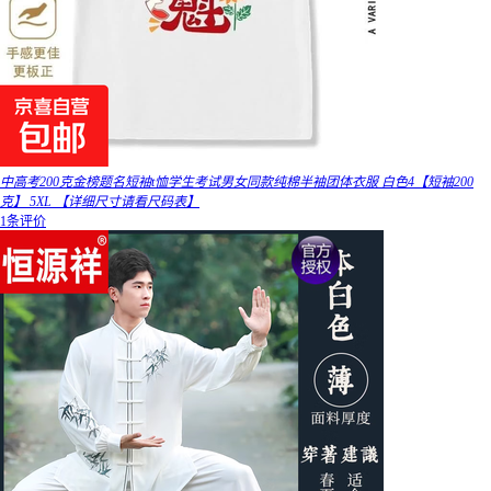
中高考200克金榜题名短袖t恤学生考试男女同款纯棉半袖团体衣服 白色4【短袖200
克】 5XL 【详细尺寸请看尺码表】
1条评价