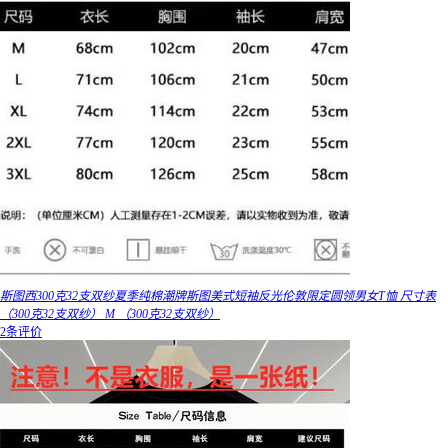
斯图西300克32支双纱夏季纯棉潮牌斯图美式短袖反光伦敦限定圆领男女T恤 尺寸表
（300克32支双纱） M （300克32支双纱）
2条评价