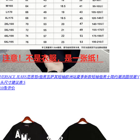
VERSACE JEANS范思哲t恤男瓦萨其短袖欧洲站夏季新款短袖恤男士简约潮流圆领潮 V
头尺寸建议表 S
10条评价