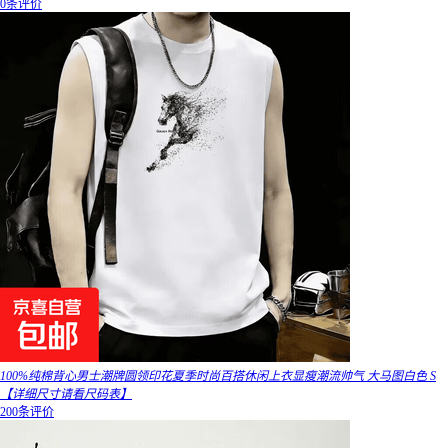
0条评价
100%纯棉背心男士潮牌圆领印花夏季时尚百搭休闲上衣显瘦潮流帅气 大马图白色 S
【详细尺寸请看尺码表】
200条评价