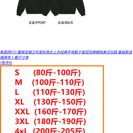
斯图西STU重磅连帽卫衣宽松男女上衣经典字母骰子皇冠双狮樱桃美式拉链 基础款连
帽黑色 S 看尺寸表
1条评价