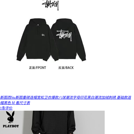
斯图西Stu斯图重磅连帽宽松卫衣爆款八球潮流字母印花黑白潮流加绒刺绣 基础款连
帽黑色 M 看尺寸表
1条评价