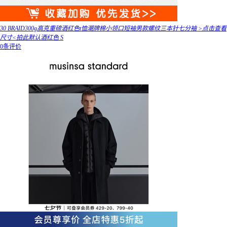
30 BRAID300g高克重磅酒红色t恤潮牌棉小领口短袖男款螺纹三本针七分袖 >点击查看
尺寸<拍此默认酒红色 S
0条评价