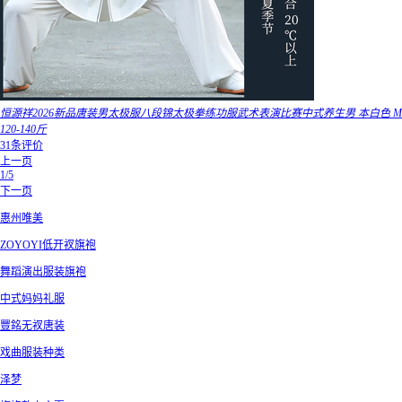
恒源祥2026新品唐装男太极服八段锦太极拳练功服武术表演比赛中式养生男 本白色 M
120-140斤
31条评价
上一页
1/5
下一页
惠州唯美
ZOYOYI低开衩旗袍
舞蹈演出服装旗袍
中式妈妈礼服
豐銘无衩唐装
戏曲服装种类
泽梦