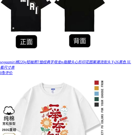
wvgaamiri棉220g短袖男T恤经典字母龙m骷髅头心形印花图案潮流街头 Yy26黑色 XL
看尺寸表
0条评价