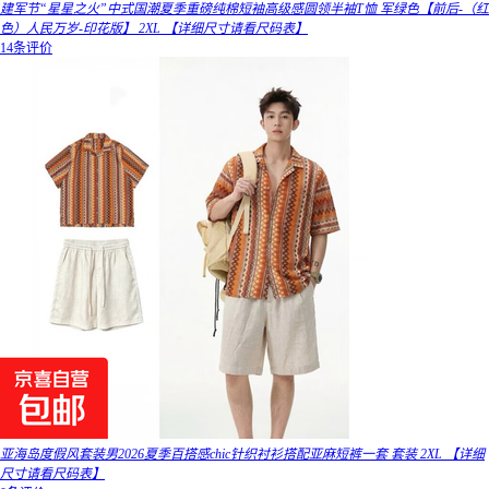
建军节“星星之火”中式国潮夏季重磅纯棉短袖高级感圆领半袖T恤 军绿色【前后-（红
色）人民万岁-印花版】 2XL 【详细尺寸请看尺码表】
14条评价
亚海岛度假风套装男2026夏季百搭感chic针织衬衫搭配亚麻短裤一套 套装 2XL 【详细
尺寸请看尺码表】