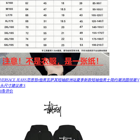
VERSACE JEANS范思哲t恤男瓦萨其短袖欧洲站夏季新款短袖恤男士简约潮流圆领潮 V
头尺寸建议表 S
0条评价