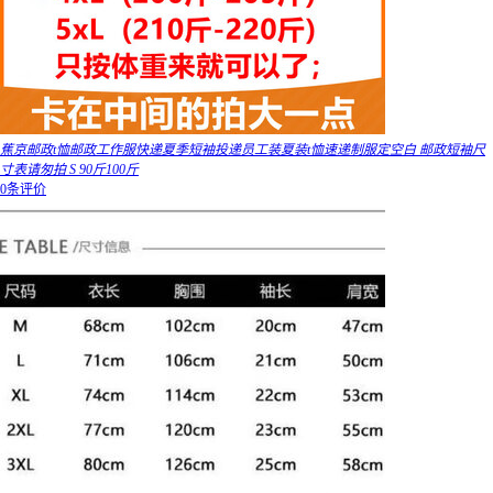
蕉京邮政t恤邮政工作服快递夏季短袖投递员工装夏装t恤速递制服定空白 邮政短袖尺
寸表请匆拍 S 90斤100斤
0条评价