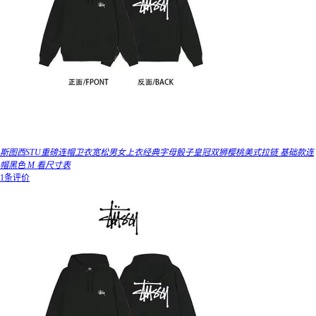
斯图西STU重磅连帽卫衣宽松男女上衣经典字母骰子皇冠双狮樱桃美式拉链 基础款连
帽黑色 M 看尺寸表
1条评价