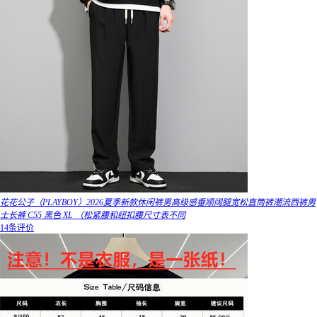
花花公子（PLAYBOY）2026夏季新款休闲裤男高级感垂顺阔腿宽松直筒裤潮流西裤男
士长裤 C55 黑色 XL （松紧腰和纽扣腰尺寸表不同
14条评价