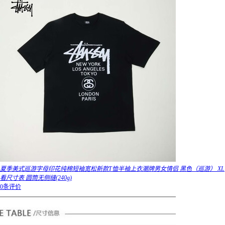
夏季美式巡游字母印花纯棉短袖宽松新款T恤半袖上衣潮牌男女情侣 黑色（巡游） XL
看尺寸表 圆筒无侧缝(240g)
0条评价