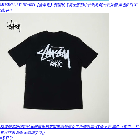
MUSINSA STANDARD【含羊毛】韩国秋冬男士廓形中长款毛呢大衣外套 黑色(BK) XL
5条评价
纯棉潮牌斯图短袖丝网夏季印花限定圆领男女宽松情侣美式T恤上衣 黑色（东京） XL
看尺寸表 圆筒无侧缝(240g)
0条评价