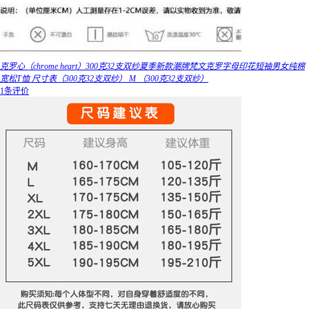
克罗心（chrome heart）300克32支双纱夏季新款潮牌梵文克罗字母印花短袖男女纯棉
宽松T恤 尺寸表（300克32支双纱） M （300克32支双纱）
1条评价