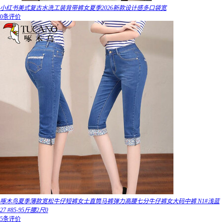
小红书美式复古水洗工装背带裤女夏季2026新款设计感多口袋宽
0条评价
啄木鸟夏季薄款宽松牛仔短裤女士直筒马裤弹力高腰七分牛仔裤女大码中裤 N1#浅蓝
27 #85-95斤腰2尺0
5条评价