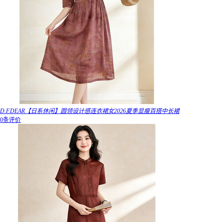
D.F.DEAR【日系休闲】圆领设计感连衣裙女2026夏季显瘦百搭中长裙
0条评价