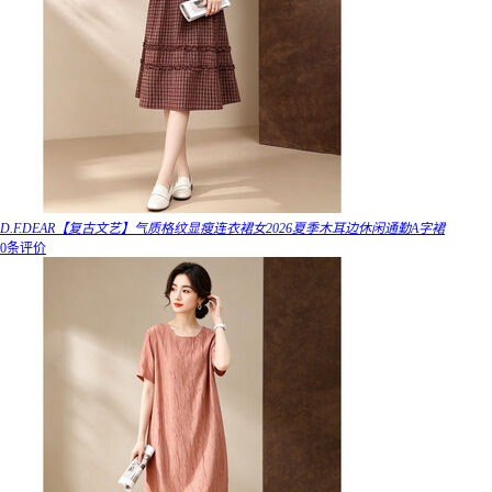
D.F.DEAR【复古文艺】气质格纹显瘦连衣裙女2026夏季木耳边休闲通勤A字裙
0条评价