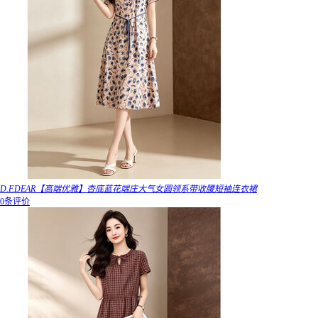
D.F.DEAR【高端优雅】杏底蓝花端庄大气女圆领系带收腰短袖连衣裙
0条评价