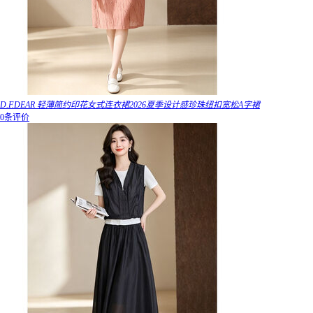
D.F.DEAR 轻薄简约印花女式连衣裙2026夏季设计感珍珠纽扣宽松A字裙
0条评价