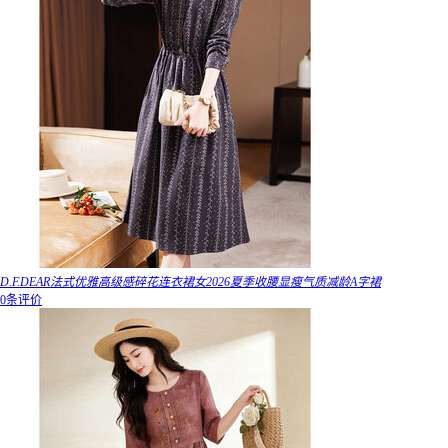
D.F.DEAR法式优雅高级感碎花连衣裙女2026夏季收腰显瘦气质减龄A字裙
0条评价