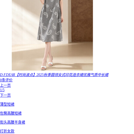
D.F.DEAR【时尚波点】2025秋季圆领女式印花连衣裙优雅气质中长裙
0条评价
上一页
1/5
下一页
薄型短裙
包臀高腰短裙
街头高腰半身裙
打折女款