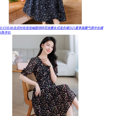
D.F.DEAR法式时尚泡泡袖圆领碎花收腰女式连衣裙2025夏季高腰气质中长裙
0条评价