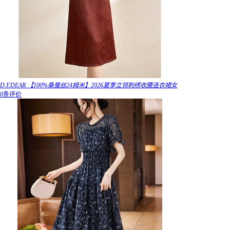
D.F.DEAR 【100%桑蚕丝24姆米】2026夏季立领刺绣收腰连衣裙女
0条评价