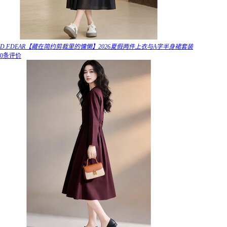
D.F.DEAR【藏在简约剪裁里的慵懒】2026夏假两件上衣与A字半身裙套装
0条评价