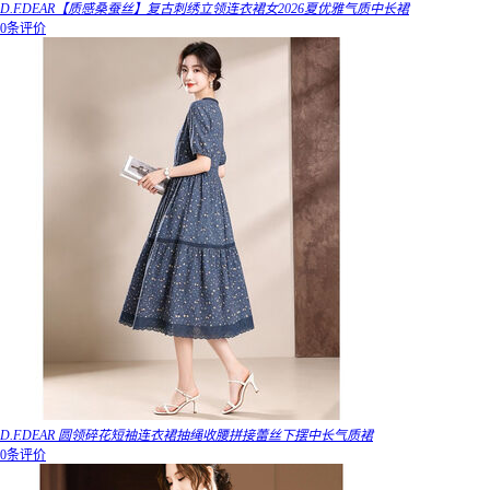
D.F.DEAR【质感桑蚕丝】复古刺绣立领连衣裙女2026夏优雅气质中长裙
0条评价
D.F.DEAR 圆领碎花短袖连衣裙抽绳收腰拼接蕾丝下摆中长气质裙
0条评价