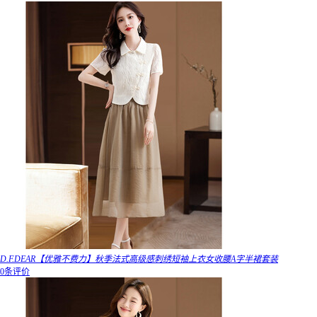
D.F.DEAR【优雅不费力】秋季法式高级感刺绣短袖上衣女收腰A字半裙套装
0条评价