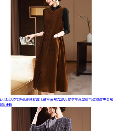
D.F.DEAR时尚高级感复古无袖背带裙女2026夏季修身显瘦气质减龄中长裙
0条评价