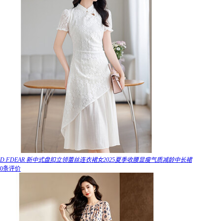
D.F.DEAR 新中式盘扣立领蕾丝连衣裙女2025夏季收腰显瘦气质减龄中长裙
0条评价