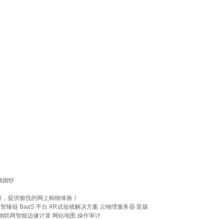
袖婚纱
考，提供愉悦的网上购物体验！
智臻链 BaaS 平台
AR试妆镜解决方案
云物理服务器
富媒
物联网智能边缘计算
网站地图
操作审计