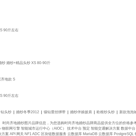
 90斤左右
婚纱+精品头纱 XS 80-90斤
齐地款 S
 90斤左右
钻头纱
|
婚纱冬季2012
|
镶钻蕾丝绑带
|
婚纱伴娘披肩
|
欧根纱头纱
|
新款泡泡
、时尚齐地婚纱图片品牌信息，为您选购时尚齐地婚纱品牌商品提供全方位的价格参
心
物联网引擎
智能城市运行中心（AIOC）
技术中台
预定
智能交通解决方案
数据中台
决方案
API 网关
NF1 ADC
区块链数据服务
云数据库 MariaDB
云数据库 PostgreSQL