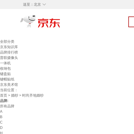
◇
送至：
北京
全部分类
京东知识库
品牌排行榜
普联摄像头
一体机
收纳包
键盘贴
键帽贴纸
京东美术馆
当前位置：
首页
>
婚纱
> 时尚齐地婚纱
品牌:
所有品牌
A
B
C
D
H