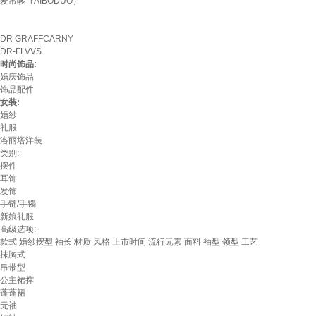
爱帛哆（AIBODUO）
DR GRAFFCARNY
DR-FLVVS
时尚饰品:
婚庆饰品
饰品配件
女装:
婚纱
礼服
洛丽塔洋装
类别:
摆件
耳饰
发饰
手链/手镯
新娘礼服
高级选项:
款式
婚纱摆型
袖长
材质
风格
上市时间
流行元素
面料
袖型
领型
工艺
抹胸式
吊带型
公主裙撑
蓬蓬裙
无袖