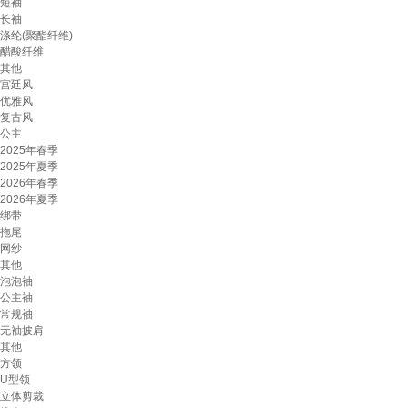
短袖
长袖
涤纶(聚酯纤维)
醋酸纤维
其他
宫廷风
优雅风
复古风
公主
2025年春季
2025年夏季
2026年春季
2026年夏季
绑带
拖尾
网纱
其他
泡泡袖
公主袖
常规袖
无袖披肩
其他
方领
U型领
立体剪裁