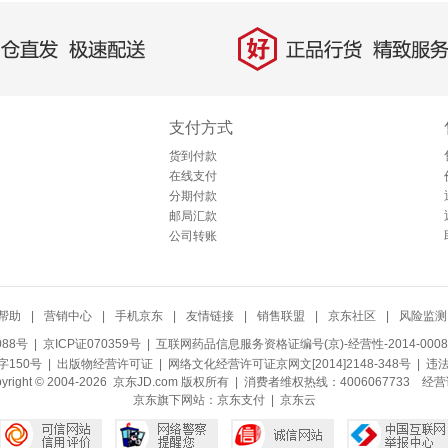
好
直发，极速配送
正品行货，精致服务
支付方式
货到付款
在线支付
分期付款
邮局汇款
公司转账
帮助
|
营销中心
|
手机京东
|
友情链接
|
销售联盟
|
京东社区
|
风险监测
088号
| 京ICP证070359号 |
互联网药品信息服务资格证编号(京)-经营性-2014-0008
150号 |
出版物经营许可证
|
网络文化经营许可证京网文[2014]2148-348号
| 违
pyright © 2004-2026 京东JD.com 版权所有 | 消费者维权热线：4006067733
经营
京东旗下网站：
京东支付
|
京东云