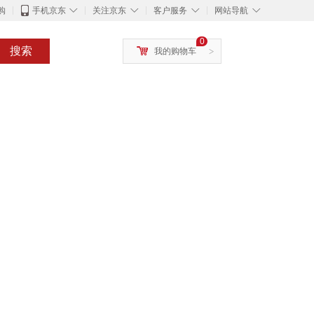
◇
◇
◇
◇
购
手机京东
关注京东
客户服务
网站导航
0
搜索
我的购物车
>