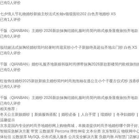
已有
0
人评价
七夕情人节礼物婚纱新娘主纱法式长袖v领缎面轻202 白色齐地婚纱 XS
已有
1
人评价
千阪（QIANBAN）主婚纱 2026新款抹胸结婚礼服时尚简约韩式修身显瘦旅拍齐地款 S
已有
0
人评价
妆结嬉法式抹胸轻婚纱简约轻奢时尚迎宾纱小个子新娘绝美超仙齐地出门纱 白色 XS
已有
0
人评价
千阪（QIANBAN）婚纱礼服齐地新娘韩版时尚绑带抹胸2026新款影楼简约欧根旅拍婚纱 
已有
0
人评价
红妆饰佳婚纱2025新款新娘主婚纱简约时尚泡泡袖在逃公主小个子覆古仪式纱 浅香槟
已有
0
人评价
千阪（QIANBAN）主婚纱 2026新款抹胸结婚礼服时尚简约韩式修身显瘦旅拍齐地款 S
已有
0
人评价
相关推荐：
冬天公主新娘婚纱
|
新娘服饰搭配
|
婚纱必备
|
人台手臂
|
缎婚纱
|
冬孕妇婚纱
|
温馨提示
京东是国内专业的时尚齐地婚纱网上购物商城，本频道提供时尚齐地婚纱哪个牌子好
智能应急解决方案
带宽
云数据库 Percona
弹性伸缩
文本分类
京东智联云
物联网中
体短信
云数据库 MySQL
分布式接入服务
公共安全解决方案
负载均衡
AI智慧门店解