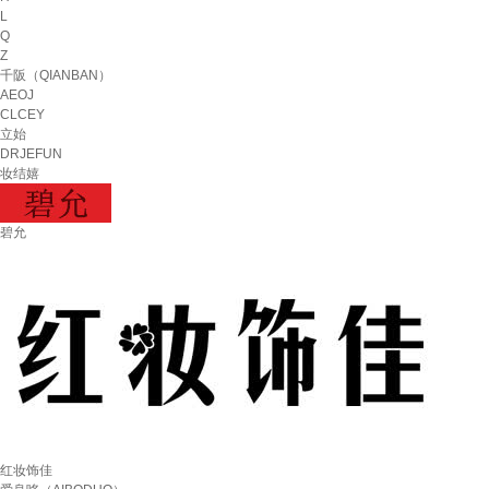
L
Q
Z
千阪（QIANBAN）
AEOJ
CLCEY
立始
DRJEFUN
妆结嬉
碧允
红妆饰佳