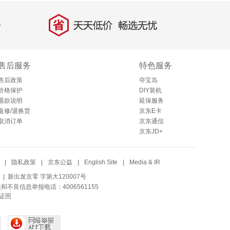
省
天天低价，畅选无忧
售后服务
特色服务
售后政策
夺宝岛
价格保护
DIY装机
退款说明
延保服务
返修/退换货
京东E卡
取消订单
京东通信
京东JD+
|
隐私政策
|
京东公益
|
English Site
|
Media & IR
| 新出发京零 字第大120007号
法和不良信息举报电话：4006561155
证照