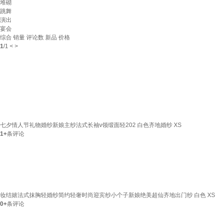
堆砌
跳舞
演出
宴会
综合
销量
评论数
新品
价格
1
/
1
<
>
七夕情人节礼物婚纱新娘主纱法式长袖v领缎面轻202 白色齐地婚纱 XS
1+
条评论
妆结嬉法式抹胸轻婚纱简约轻奢时尚迎宾纱小个子新娘绝美超仙齐地出门纱 白色 XS
0+
条评论