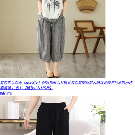
夏典素订女王（SE.PSTP）妈妈棉麻七分裤套装女夏季新款大码女装微洋气遮肉两件
套夏装 白色 L 【建议105-125斤】
8条评价