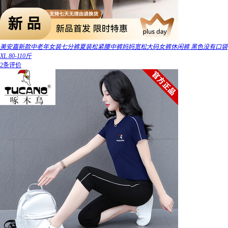
美安嘉新款中老年女装七分裤夏装松紧腰中裤妈妈宽松大码女裤休闲裤 黑色没有口袋
XL 80-110斤
2条评价