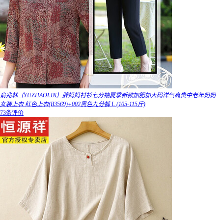
俞兆林（YUZHAOLIN）胖妈妈衬衫七分袖夏季新款加肥加大码洋气高贵中老年奶奶
女装上衣 红色上衣(B3569)+002黑色九分裤 L (105-115斤)
73条评价