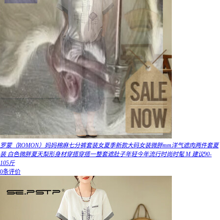
罗蒙（ROMON）妈妈棉麻七分裤套装女夏季新款大码女装微胖mm洋气遮肉两件套夏
装 白色微胖夏天梨形身材穿搭穿搭一整套遮肚子年轻今年流行时尚时髦 M 建议90-
105斤
0条评价