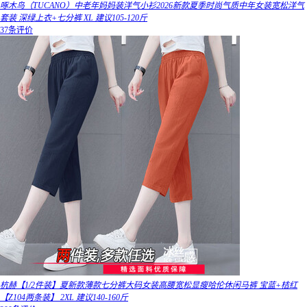
啄木鸟（TUCANO）中老年妈妈装洋气小衫2026新款夏季时尚气质中年女装宽松洋气
套装 深绿上衣+七分裤 XL 建议105-120斤
37条评价
杭赫【1/2件装】夏新款薄款七分裤大码女装高腰宽松显瘦哈伦休闲马裤 宝蓝+桔红
【Z104两条装】 2XL 建议140-160斤