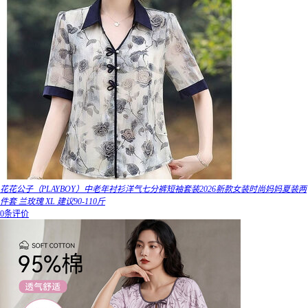
花花公子（PLAYBOY）中老年衬衫洋气七分裤短袖套装2026新款女装时尚妈妈夏装两
件套 兰玫瑰 XL 建议90-110斤
0条评价