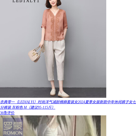
衣典零一（LEDIALYI）时尚洋气减龄棉麻套装女2024夏季女装新款中年休闲裤子女七
分裤装 灰粉色 M（建议95-115斤）
36条评价