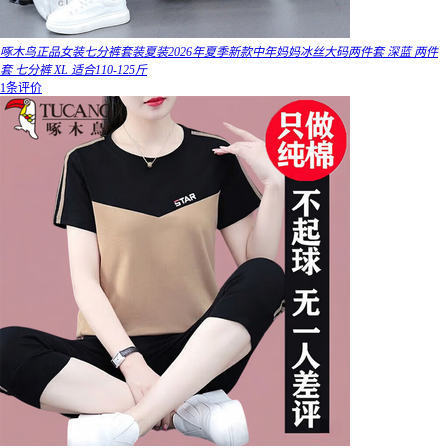
啄木鸟正品女装七分裤套装夏装2026年夏季新款中年妈妈冰丝大码两件套 深蓝 两件
套 七分裤 XL 适合110-125斤
1条评价