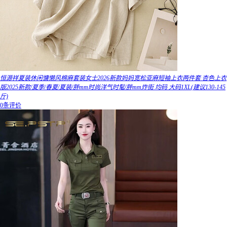
恒源祥夏装休闲慵懒风棉麻套装女士2026新款妈妈宽松亚麻短袖上衣两件套 杏色上衣
版2025新款/夏季/春夏/夏装/胖mm时尚洋气时髦/胖mm炸街 均码 大码1XL(建议130-145
斤)
0条评价