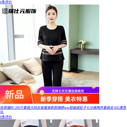
0条评价
佐菲黛80-200斤套装大码女装夏装新款微胖mm短袖遮肚子七分裤两件套装女 602黑色
XL
0条评价