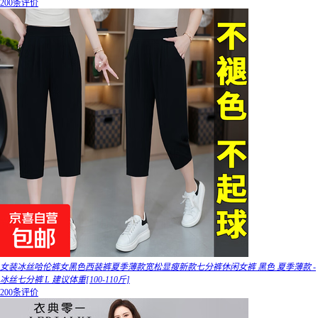
200条评价
女装冰丝哈伦裤女黑色西装裤夏季薄款宽松显瘦新款七分裤休闲女裤 黑色 夏季薄款 -
冰丝七分裤 L 建议体重[100-110斤]
200条评价