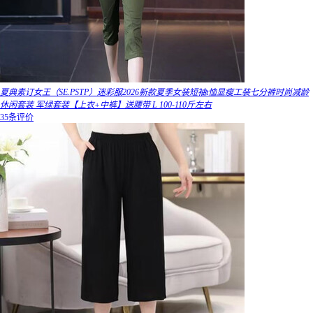
夏典素订女王（SE.PSTP）迷彩服2026新款夏季女装短袖t恤显瘦工装七分裤时尚减龄
休闲套装 军绿套装【上衣+中裤】送腰带 L 100-110斤左右
35条评价