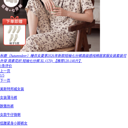
秋鹿（Autumndeer）睡衣女夏季2026年新款短袖七分裤高级感纯棉居家服女装套装可
外穿 简素花织 短袖七分裤 XL (170) 【推荐120-140斤】
1条评价
上一页
1/5
下一页
美斯特邦威女装
女装薄马裤
腴雅热裤
女款牛仔微喇
低腰紧身小脚裤女