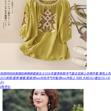
恒源祥妈妈高端柱麻棉麻套装女士2026年夏季新款洋气复古亚麻上衣两件套 黄色上衣
2025新款/夏季/春夏/夏装/胖mm时尚洋气时髦/胖mm炸街上 均码 大码1XL(建议130-145
斤)
0条评价