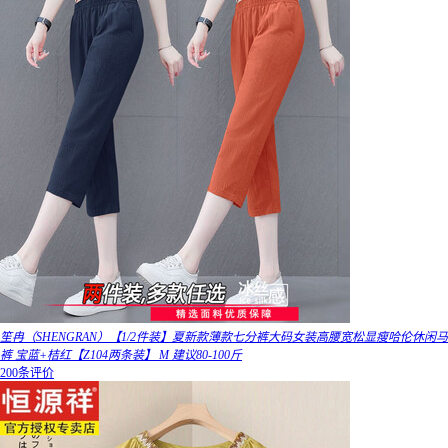
笙冉（SHENGRAN）【1/2件装】夏新款薄款七分裤大码女装高腰宽松显瘦哈伦休闲马
裤 宝蓝+桔红【Z104两条装】 M 建议80-100斤
200条评价