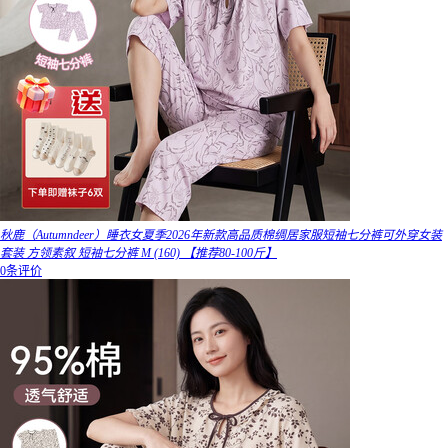
秋鹿（Autumndeer）睡衣女夏季2026年新款高品质棉绸居家服短袖七分裤可外穿女装
套装 方领素叙 短袖七分裤 M (160) 【推荐80-100斤】
0条评价