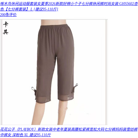
啄木鸟休闲运动服套装女夏季2026新款好棉小个子七分裤休闲裤时尚女装 GHS5602杏
色【七分裤套装】 L [建议95-110斤]
200条评价
花花公子（PLAYBOY）新款女装中老年夏装高腰松紧裤宽松大码七分裤妈妈装雪纺裤
中裤女 深粉色 XL 建议95-110斤