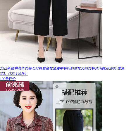
2022新款中老年女装七分裤夏装松紧腰中裤妈妈宽松大码女裤休闲裤SN2006 黑色
3XL（125-140斤）
100条评价