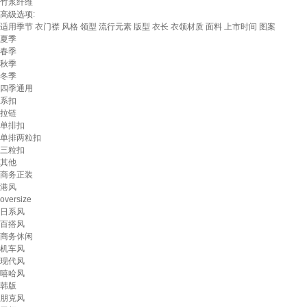
竹浆纤维
高级选项:
适用季节
衣门襟
风格
领型
流行元素
版型
衣长
衣领材质
面料
上市时间
图案
夏季
春季
秋季
冬季
四季通用
系扣
拉链
单排扣
单排两粒扣
三粒扣
其他
商务正装
港风
oversize
日系风
百搭风
商务休闲
机车风
现代风
嘻哈风
韩版
朋克风