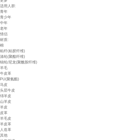
更多
适用人群:
青年
青少年
中年
老年
情侣
材质:
棉
粘纤(粘胶纤维)
涤纶(聚酯纤维)
锦纶/尼龙(聚酰胺纤维)
羊毛
牛皮革
PU(聚氨酯)
马皮
头层牛皮
绵羊皮
山羊皮
羊皮
皮革
羊毛皮
羊皮革
人造革
其他