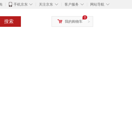
◇
◇
◇
◇
购
手机京东
关注京东
客户服务
网站导航
0
搜索
我的购物车
>