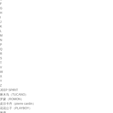
F
G
H
I
J
K
L
M
N
P
Q
R
S
T
V
W
X
Y
Z
JEEP SPIRIT
啄木鸟（TUCANO）
罗蒙（ROMON）
皮尔卡丹（pierre cardin）
花花公子（PLAYBOY）
雅鹿