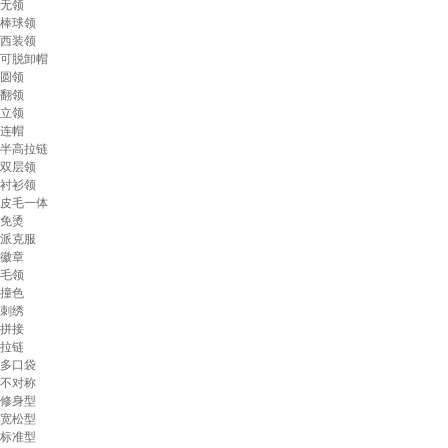
无领
棒球领
西装领
可脱卸帽
圆领
翻领
立领
连帽
半高拉链
双层领
衬衫领
皮毛一体
免烫
派克服
徽章
毛领
撞色
刺绣
拼接
拉链
多口袋
不对称
修身型
宽松型
标准型