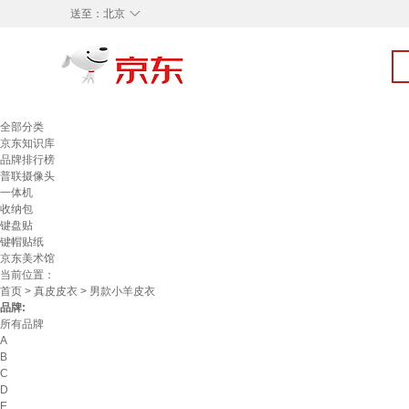
◇
送至：
北京
全部分类
京东知识库
品牌排行榜
普联摄像头
一体机
收纳包
键盘贴
键帽贴纸
京东美术馆
当前位置：
首页
>
真皮皮衣
> 男款小羊皮衣
品牌:
所有品牌
A
B
C
D
E