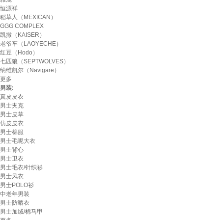
恒源祥
稻草人（MEXICAN）
GGG COMPLEX
凯撒（KAISER）
老爷车（LAOYECHE）
红豆（Hodo）
七匹狼（SEPTWOLVES）
纳维凯尔（Navigare）
更多
男装:
真皮皮衣
男士夹克
男士皮草
仿皮皮衣
男士棉服
男士毛呢大衣
男士背心
男士卫衣
男士毛衣/针织衫
男士风衣
男士POLO衫
中老年男装
男士防晒衣
男士加绒/棉马甲