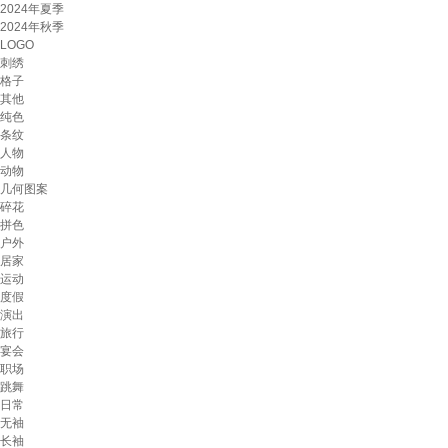
2024年夏季
2024年秋季
LOGO
刺绣
格子
其他
纯色
条纹
人物
动物
几何图案
碎花
拼色
户外
居家
运动
度假
演出
旅行
宴会
职场
跳舞
日常
无袖
长袖