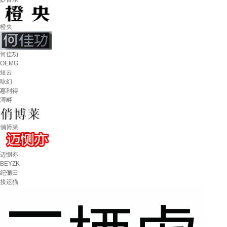
橙央
何佳功
OEMG
短云
咏幻
惠利得
溥畔
俏博莱
迈恻亦
BEYZK
纪俪田
接运猫