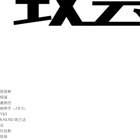
致荟树
锻诚
趣物兜
精帮手（J B S）
Y&3
KAILND 凯兰达
合
玖纹豹
双格