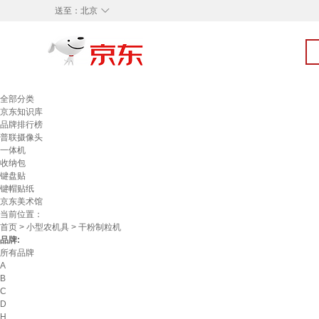
◇
送至：
北京
全部分类
京东知识库
品牌排行榜
普联摄像头
一体机
收纳包
键盘贴
键帽贴纸
京东美术馆
当前位置：
首页
>
小型农机具
> 干粉制粒机
品牌:
所有品牌
A
B
C
D
H