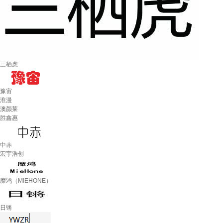
三栖虎
豫宙
淮漫
澳颜莱
胜鑫惠
中赤
宏宇浩创
糜鸿（MIEHONE）
日锵