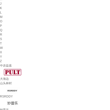
J
K
L
M
O
P
Q
R
S
T
W
X
Y
Z
中农益嘉
大海边
山头林村
RSRDDY
妙普乐