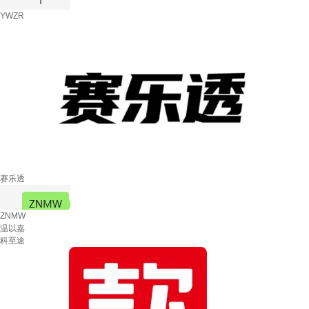
YWZR
赛乐透
ZNMW
温以嘉
科至途