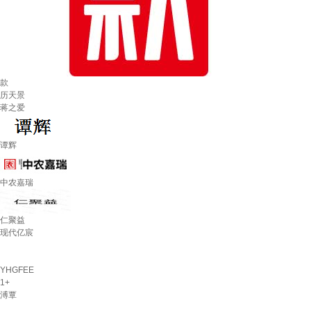
款
历天景
蒋之爱
谭辉
中农嘉瑞
仁聚益
现代亿宸
YHGFEE
1+
溥覃