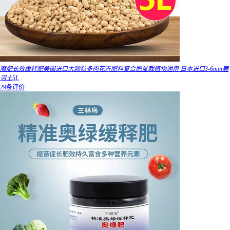
魔肥长效缓释肥美国进口大颗粒多肉花卉肥料复合肥盆栽植物通用 日本进口3-6mm鹿
沼土5L
29条评价