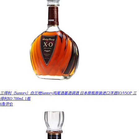
三得利（Suntory）白兰地Suntory鸡尾酒基酒调酒 日本原瓶原装进口洋酒XO/VSOP 三
得利XO 700mL 1瓶
6条评价