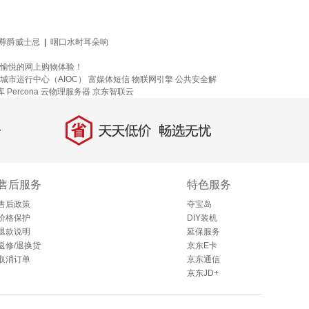
尊爵威士忌
|
咽口水时耳朵响
供愉悦的网上购物体验！
城市运行中心（AIOC）
富媒体短信
物联网引擎
公共安全解
Percona
云物理服务器
京东智联云
省
天天低价，畅选无忧
售后服务
特色服务
售后政策
夺宝岛
价格保护
DIY装机
退款说明
延保服务
返修/退换货
京东E卡
取消订单
京东通信
京东JD+