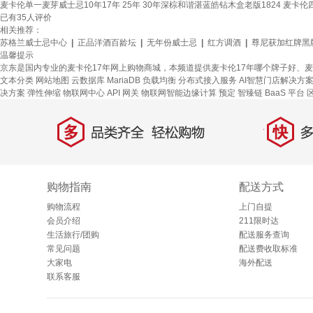
麦卡伦单一麦芽威士忌10年17年 25年 30年深棕和谐湛蓝皓钻木盒老版1824 麦卡
已有
35
人评价
相关推荐：
苏格兰威士忌中心
|
正品洋酒百龄坛
|
无年份威士忌
|
红方调酒
|
尊尼获加红牌黑
温馨提示
京东是国内专业的麦卡伦17年网上购物商城，本频道提供麦卡伦17年哪个牌子好、
文本分类
网站地图
云数据库 MariaDB
负载均衡
分布式接入服务
AI智慧门店解决方
决方案
弹性伸缩
物联网中心
API 网关
物联网智能边缘计算
预定
智臻链 BaaS 平台
多
快
品类齐全，轻松购物
多仓
购物指南
配送方式
购物流程
上门自提
会员介绍
211限时达
生活旅行/团购
配送服务查询
常见问题
配送费收取标准
大家电
海外配送
联系客服