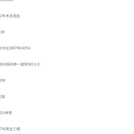
12年木盒老款
大M
伦1997年(43%)
24系列单一麦芽NO:1-6
0年
庄园
伦四大神兽
17年黄金三桶