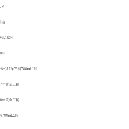
大M
黑钻
钻1824
0年
卡伦17年三桶700mL1瓶
17年黄金三桶
18年黄金三桶
700mL1瓶