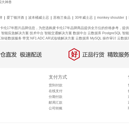
伦四大神兽
牌
|
爱丁顿洋酒
|
波本桶威士忌
|
苏格兰食品
|
30年威士忌
|
monkey shoulder
|
麦卡伦17年图片品牌信息，为您选购麦卡伦17年品牌商品提供全方位的价格参考，提
案
智能应急解决方案
技术中台
智能交通解决方案
数据中台
云数据库 PostgreSQL
智能
区块链数据服务
带宽
NF1 ADC
AR试妆镜解决方案
云数据库 MySQL
操作审计
云数据库 
好
直发，极速配送
正品行货，精致服务
支付方式
货到付款
在线支付
分期付款
邮局汇款
公司转账