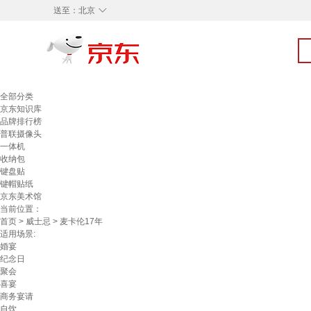
◇
送至：
北京
全部分类
京东知识库
品牌排行榜
普联摄像头
一体机
收纳包
键盘贴
键帽贴纸
京东美术馆
当前位置：
首页
>
威士忌
> 麦卡伦17年
适用场景:
婚宴
纪念日
聚会
喜宴
商务宴请
自饮