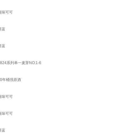
伦甄味可可
湛蓝
湛蓝
24系列单一麦芽NO:1-6
10年桶强原酒
伦甄味可可
伦甄味可可
湛蓝