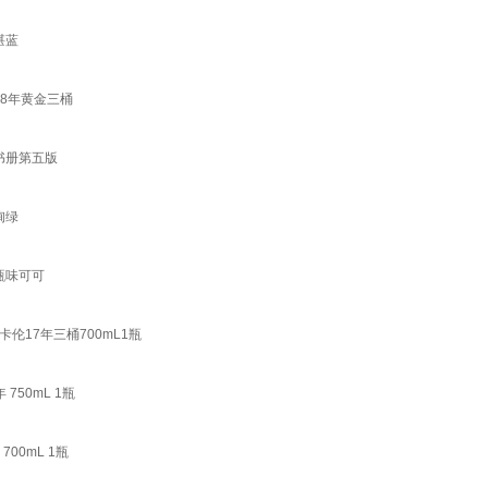
湛蓝
18年黄金三桶
伦书册第五版
绚绿
伦甄味可可
卡伦17年三桶700mL1瓶
750mL 1瓶
00mL 1瓶