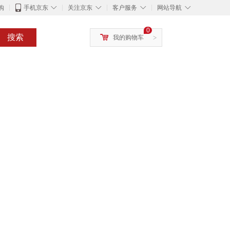
◇
◇
◇
◇
购
手机京东
关注京东
客户服务
网站导航
0
搜索
我的购物车
>