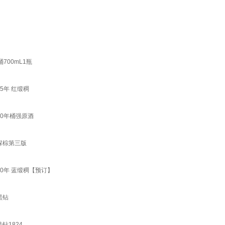
700mL1瓶
5年 红缎稠
10年桶强原酒
伦深棕第三版
30年 蓝缎稠【预订】
黑钻
钻1824