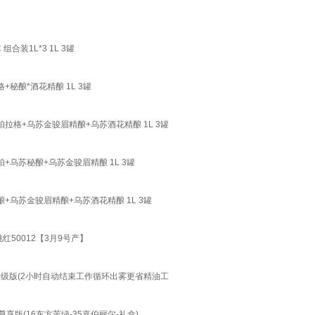
装1L*3 1L 3罐
秘酿*酒花精酿 1L 3罐
拉格+乌苏金骏眉精酿+乌苏酒花精酿 1L 3罐
+乌苏秘酿+乌苏金骏眉精酿 1L 3罐
+乌苏金骏眉精酿+乌苏酒花精酿 1L 3罐
红50012【3月9号产】
-升级版(2小时自动结束工作循环出雾更省精油工
享版(16东方茉绿-35嘉伯丽尔-礼盒)