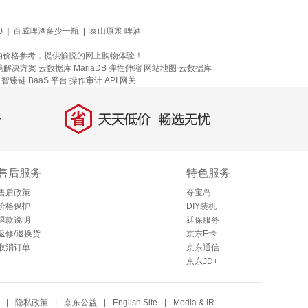
0
|
百威啤酒多少一瓶
|
泰山原浆 啤酒
的价格参考，提供愉悦的网上购物体验！
镜解决方案
云数据库 MariaDB
弹性伸缩
网站地图
云数据库
智臻链 BaaS 平台
操作审计
API 网关
省
天天低价，畅选无忧
售后服务
特色服务
售后政策
夺宝岛
价格保护
DIY装机
退款说明
延保服务
返修/退换货
京东E卡
取消订单
京东通信
京东JD+
|
隐私政策
|
京东公益
|
English Site
|
Media & IR