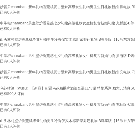
妙普乐charabanc新年礼物香薰机复古壁炉高级女生礼物男生生日礼物新婚 插电款-B尊
已有
0
人评价
中掌柜charabanc男生壁炉香薰感七夕礼物高级礼物女生机复古新婚礼物 充插版-B尊享
已有
0
人评价
山头林村壁炉香薰机毕业礼物男生冷香仪实木感新家乔迁礼物 B尊享版【16号东方茉绿
已有
1
人评价
中掌柜charabanc男生壁炉香薰感七夕礼物高级礼物女生机复古新婚礼物 插电版-D奢华版
已有
0
人评价
妙普乐charabanc新年礼物香薰机复古壁炉高级女生礼物男生生日礼物新婚 充电款-C豪华
已有
0
人评价
乌苏啤酒（wusu）【新品】新疆乌苏精酿啤酒组合装1L*3罐 精酿系列 劲大儿清爽SC 组合
已有
500
人评价
中掌柜charabanc男生壁炉香薰感七夕礼物高级礼物女生机复古新婚礼物 充插版-C豪华
已有
0
人评价
山头林村壁炉香薰机毕业礼物男生冷香仪实木感新家乔迁礼物 B尊享版【16号东方茉绿
已有
1
人评价