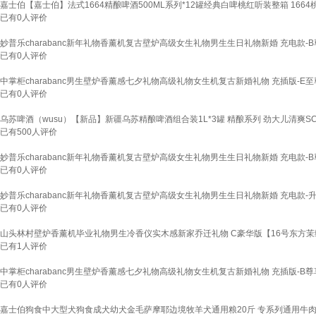
嘉士伯【嘉士伯】法式1664精酿啤酒500ML系列*12罐经典白啤桃红听装整箱 1664桃
已有
0
人评价
妙普乐charabanc新年礼物香薰机复古壁炉高级女生礼物男生生日礼物新婚 充电款-B尊
已有
0
人评价
中掌柜charabanc男生壁炉香薰感七夕礼物高级礼物女生机复古新婚礼物 充插版-E至尊版
已有
0
人评价
乌苏啤酒（wusu）【新品】新疆乌苏精酿啤酒组合装1L*3罐 精酿系列 劲大儿清爽SC 组合
已有
500
人评价
妙普乐charabanc新年礼物香薰机复古壁炉高级女生礼物男生生日礼物新婚 充电款-B尊
已有
0
人评价
妙普乐charabanc新年礼物香薰机复古壁炉高级女生礼物男生生日礼物新婚 充电款
已有
0
人评价
山头林村壁炉香薰机毕业礼物男生冷香仪实木感新家乔迁礼物 C豪华版【16号东方茉绿
已有
1
人评价
中掌柜charabanc男生壁炉香薰感七夕礼物高级礼物女生机复古新婚礼物 充插版-B尊享
已有
0
人评价
嘉士伯狗食中大型犬狗食成犬幼犬金毛萨摩耶边境牧羊犬通用粮20斤 专系列通用牛肉味