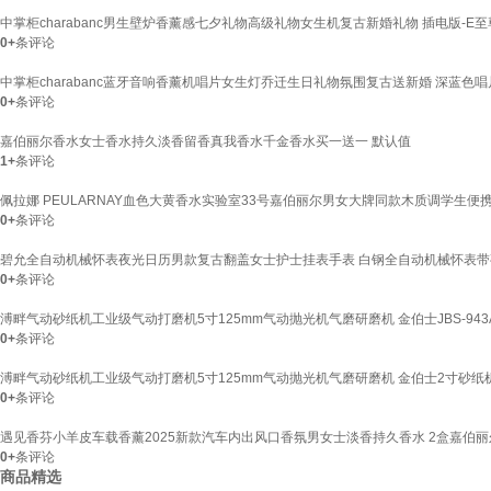
中掌柜charabanc男生壁炉香薰感七夕礼物高级礼物女生机复古新婚礼物 插电版-E至尊版
0+
条评论
中掌柜charabanc蓝牙音响香薰机唱片女生灯乔迁生日礼物氛围复古送新婚 深蓝色唱片
0+
条评论
嘉伯丽尔香水女士香水持久淡香留香真我香水千金香水买一送一 默认值
1+
条评论
佩拉娜 PEULARNAY血色大黄香水实验室33号嘉伯丽尔男女大牌同款木质调学生便携装
0+
条评论
碧允全自动机械怀表夜光日历男款复古翻盖女士护士挂表手表 白钢全自动机械怀表带
0+
条评论
溥畔气动砂纸机工业级气动打磨机5寸125mm气动抛光机气磨研磨机 金伯士JBS-943A
0+
条评论
溥畔气动砂纸机工业级气动打磨机5寸125mm气动抛光机气磨研磨机 金伯士2寸砂纸
0+
条评论
遇见香芬小羊皮车载香薰2025新款汽车内出风口香氛男女士淡香持久香水 2盒嘉伯丽
0+
条评论
商品精选