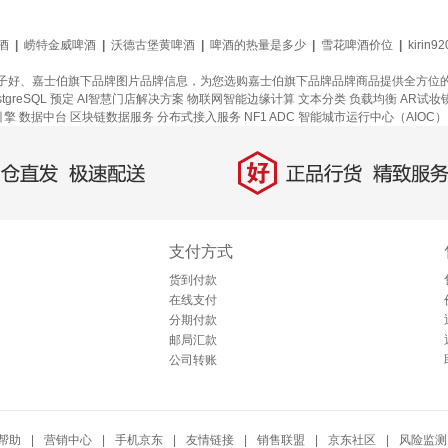
啤酒
|
崂特金威啤酒
|
沃德古堡黄啤酒
|
啤酒的热量是多少
|
雪花啤酒价位
|
kirin92
子好、嘉士伯旗下品牌图片品牌信息，为您选购嘉士伯旗下品牌品牌商品提供全方位
tgreSQL
预定
AI智慧门店解决方案
物联网智能边缘计算
文本分类
负载均衡
AR试妆
引擎
数据中台
区块链数据服务
分布式接入服务
NF1 ADC
智能城市运行中心（AIOC）
好
直发，极速配送
正品行货，精致服务
支付方式
货到付款
在线支付
分期付款
邮局汇款
公司转账
帮助
|
营销中心
|
手机京东
|
友情链接
|
销售联盟
|
京东社区
|
风险监测