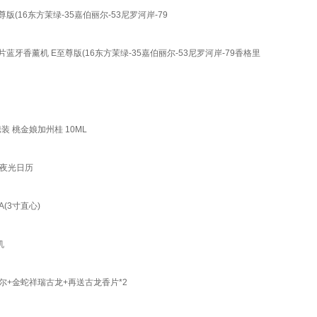
(16东方茉绿-35嘉伯丽尔-53尼罗河岸-79
蓝牙香薰机 E至尊版(16东方茉绿-35嘉伯丽尔-53尼罗河岸-79香格里
 桃金娘加州桂 10ML
夜光日历
(3寸直心)
机
尔+金蛇祥瑞古龙+再送古龙香片*2