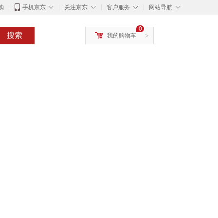
◇
◇
◇
◇
购
手机京东
关注京东
客户服务
网站导航
0
搜索
我的购物车
>