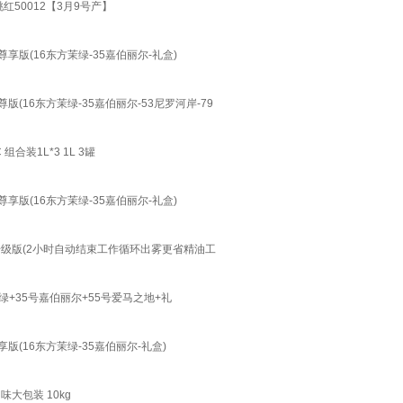
红50012【3月9号产】
享版(16东方茉绿-35嘉伯丽尔-礼盒)
(16东方茉绿-35嘉伯丽尔-53尼罗河岸-79
装1L*3 1L 3罐
享版(16东方茉绿-35嘉伯丽尔-礼盒)
-升级版(2小时自动结束工作循环出雾更省精油工
+35号嘉伯丽尔+55号爱马之地+礼
版(16东方茉绿-35嘉伯丽尔-礼盒)
大包装 10kg