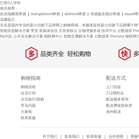
已有
0
人评价
相关推荐：
欢伯瑞狮黑啤酒
|
orangeboom啤酒
|
delirium啤酒
|
埃德森灰熊白啤酒
|
duuel
温馨提示
京东是国内专业的嘉士伯旗下品牌网上购物商城，本频道提供嘉士伯旗下品牌哪个牌
智能应急解决方案
带宽
富媒体短信
京东智联云
云物理服务器
技术中台
云数据库 Pos
MySQL
公共安全解决方案
物联网中心
智能交通解决方案
云数据库 Percona
物联网
多
快
品类齐全，轻松购物
多仓
购物指南
配送方式
购物流程
上门自提
会员介绍
211限时达
生活旅行/团购
配送服务查询
常见问题
配送费收取标准
大家电
海外配送
联系客服
关于我们
|
联系我们
|
联系客服
|
合作招商
|
商家