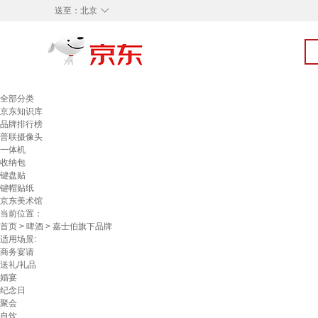
◇
送至：
北京
全部分类
京东知识库
品牌排行榜
普联摄像头
一体机
收纳包
键盘贴
键帽贴纸
京东美术馆
当前位置：
首页
>
啤酒
> 嘉士伯旗下品牌
适用场景:
商务宴请
送礼/礼品
婚宴
纪念日
聚会
自饮