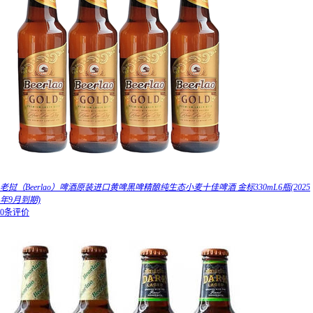
老挝（Beerlao）啤酒原装进口黄啤黑啤精酿纯生态小麦十佳啤酒 金标330mL6瓶(2025
年9月到期)
0条评价