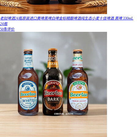
老挝啤酒24瓶原装进口黄啤黑啤白啤金标精酿啤酒纯生态小麦十佳啤酒 黑啤 330mL
24瓶
50条评价