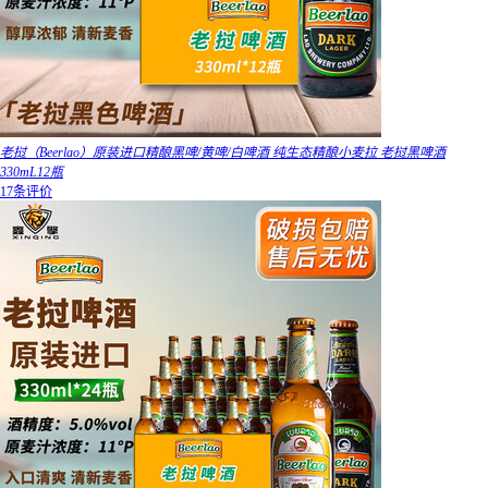
老挝（Beerlao）原装进口精酿黑啤/黄啤/白啤酒 纯生态精酿小麦拉 老挝黑啤酒
330mL12瓶
17条评价