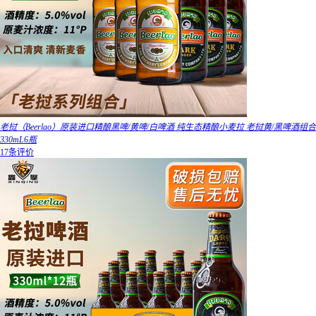
老挝（Beerlao）原装进口精酿黑啤/黄啤/白啤酒 纯生态精酿小麦拉 老挝黄/黑啤酒组合
330mL6瓶
17条评价