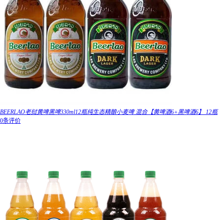
BEERLAO老挝黄啤黑啤330ml12瓶纯生态精酿小麦啤 混合【黄啤酒6+黑啤酒6】 12瓶
0条评价