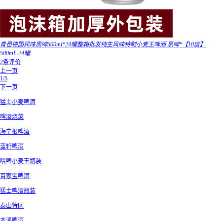
青邑德国风味黑啤500ml*24罐整箱批发纯生风味特制小麦王啤酒 黑啤*【10度】
500mL 24罐
2条评价
上一页
1/5
下一页
猛士小麦啤酒
啤酒烧菜
海宁根啤酒
蓝轩啤酒
哈啤小麦王瓶装
百家宝啤酒
猛士啤酒瓶装
泰山特区
本溪啤酒