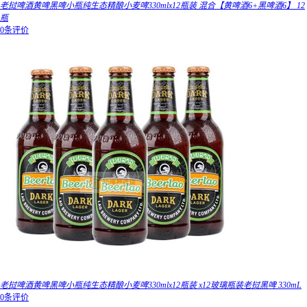
老挝啤酒黄啤黑啤小瓶纯生态精酿小麦啤330mlx12瓶装 混合【黄啤酒6+黑啤酒6】 12
瓶
0条评价
老挝啤酒黄啤黑啤小瓶纯生态精酿小麦啤330mlx12瓶装 x12玻璃瓶装老挝黑啤 330mL
0条评价