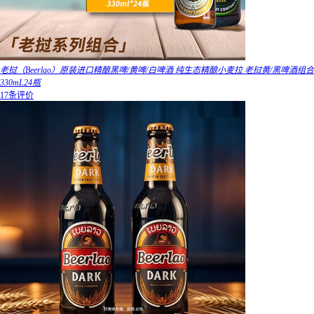
老挝（Beerlao）原装进口精酿黑啤/黄啤/白啤酒 纯生态精酿小麦拉 老挝黄/黑啤酒组合
330mL24瓶
17条评价