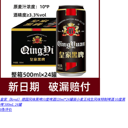
皇家（Royal）德国风味黑啤10度啤酒320ml*24罐装小麦王纯生风味特制啤酒 10度黑
啤 500mL 24罐
0条评价