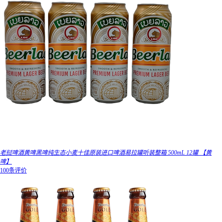
老挝啤酒黄啤黑啤纯生态小麦十佳原装进口啤酒易拉罐听装整箱 500mL 12罐 【黄
啤】
100条评价