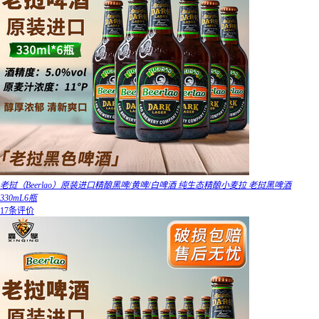
老挝（Beerlao）原装进口精酿黑啤/黄啤/白啤酒 纯生态精酿小麦拉 老挝黑啤酒
330mL6瓶
17条评价