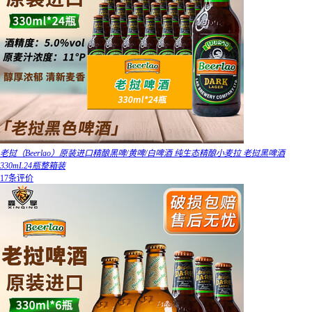
老挝（Beerlao）原装进口精酿黑啤/黄啤/白啤酒 纯生态精酿小麦拉 老挝黑啤酒
330mL24瓶整箱装
17条评价