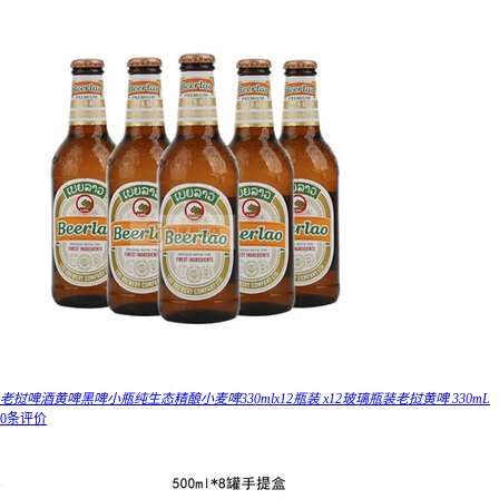
老挝啤酒黄啤黑啤小瓶纯生态精酿小麦啤330mlx12瓶装 x12玻璃瓶装老挝黄啤 330mL
0条评价