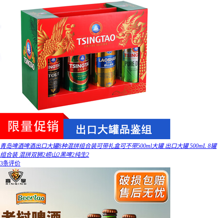
青岛啤酒啤酒出口大罐8种混拼组合装可带礼盒可不带500ml大罐 出口大罐 500mL 8罐
组合装 混拼双狮2崂山2黑啤2纯生2
3条评价