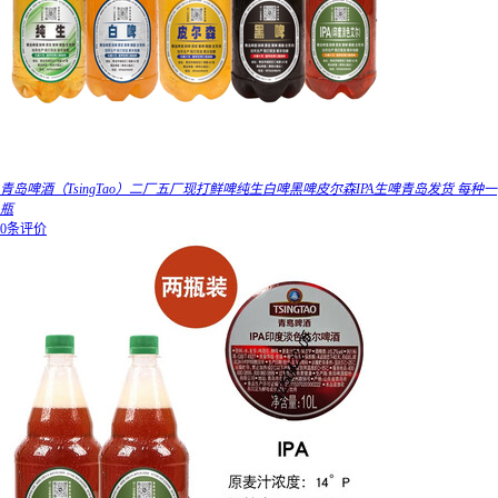
青岛啤酒（TsingTao）二厂五厂现打鲜啤纯生白啤黑啤皮尔森IPA生啤青岛发货 每种一
瓶
0条评价