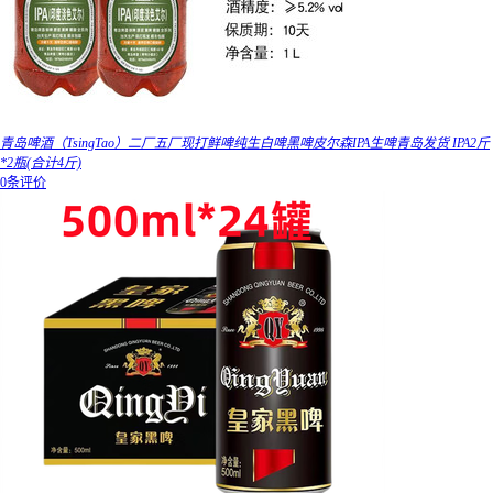
青岛啤酒（TsingTao）二厂五厂现打鲜啤纯生白啤黑啤皮尔森IPA生啤青岛发货 IPA2斤
*2瓶(合计4斤)
0条评价