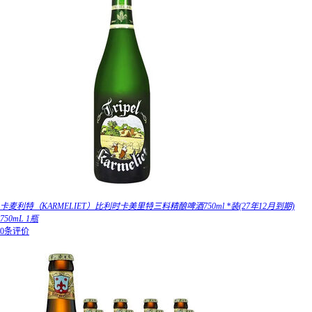
卡麦利特（KARMELIET）比利时卡美里特三料精酿啤酒750ml *装(27年12月到期)
750mL 1瓶
0条评价