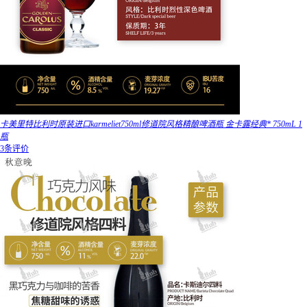
卡美里特比利时原装进口karmeliet750ml修道院风格精酿啤酒瓶 金卡露经典* 750mL 1
瓶
3条评价