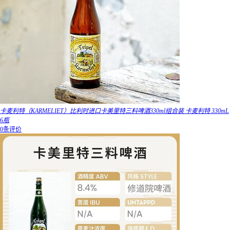
卡麦利特（KARMELIET）比利时进口卡美里特三料啤酒330ml组合装 卡麦利特 330mL
6瓶
0条评价