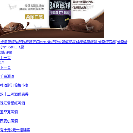
卡美里特比利时原装进口karmeliet750ml修道院风格精酿啤酒瓶 卡斯特四料(卡斯迪
尔)* 750mL 1瓶
3条评价
上一页
1/4
下一页
千岛湖酒
啤酒斯汀伯格小麦
双十二啤酒优惠券
珠江雪堡红啤酒
圣菲克啤酒
西麦尔啤酒
有十元2元一瓶啤酒