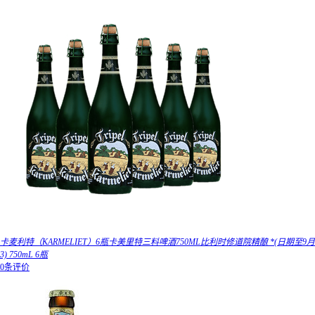
卡麦利特（KARMELIET）6瓶卡美里特三料啤酒750ML比利时修道院精酿 *(日期至9月
3) 750mL 6瓶
0条评价