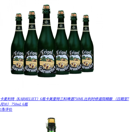
卡麦利特（KARMELIET）6瓶卡美里特三料啤酒750ML比利时修道院精酿 （日期至7
月30） 750mL 6瓶
1条评价