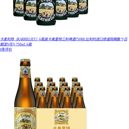
卡麦利特（KARMELIET）6瓶装卡美里特三料啤酒750ML比利时进口修道院精酿 *(日
期至9月3) 750mL 6瓶
0条评价