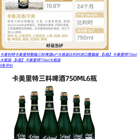
卡麦利特卡美里特整箱三料啤酒ml*大瓶装比利时进口整箱装 【6瓶】卡美里特750ml
大瓶装 【6瓶】卡美里特750ml大瓶装
0条评价