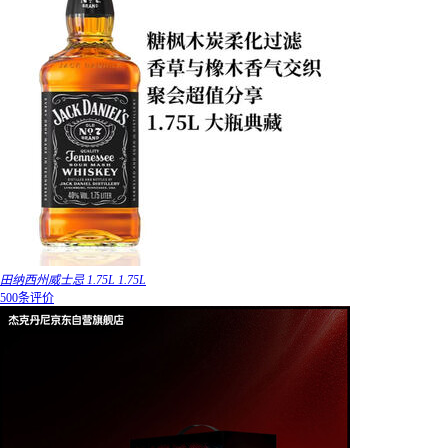
田纳西州威士忌 1.75L 1.75L
500条评价