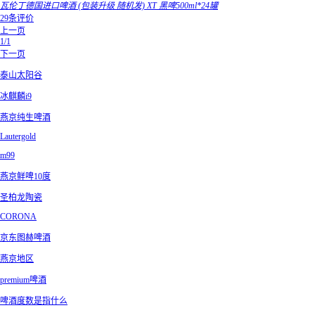
瓦伦丁德国进口啤酒 (包装升级 随机发) XT 黑啤500ml*24罐
29条评价
上一页
1/1
下一页
泰山太阳谷
冰麒麟i9
燕京纯生啤酒
Lautergold
m99
燕京鲜啤10度
圣柏龙陶瓷
CORONA
京东图赫啤酒
燕京地区
premium啤酒
啤酒度数是指什么