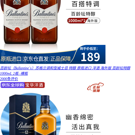
百龄坛（Ballantine`s）苏格兰调和型威士忌 特醇 原瓶进口 洋酒 海外版 百龄坛特醇
1000mL 2瓶 -裸瓶
2000条评价