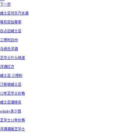
下一页
威士忌可乐汽水酒
尊尼获加尊荣
白占边威士忌
三得利白州
马谛氏洋酒
芝华士什么味道
洋酒红方
威士忌 三得利
汀斯顿威士忌
12年芝华士价格
威士忌酒排名
whisky多少钱
芝华士12年价格
洋酒酒版芝华士