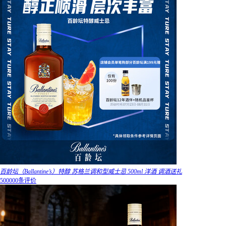
百龄坛（Ballantine’s）特醇 苏格兰调和型威士忌 500ml 洋酒 调酒送礼
500000条评价