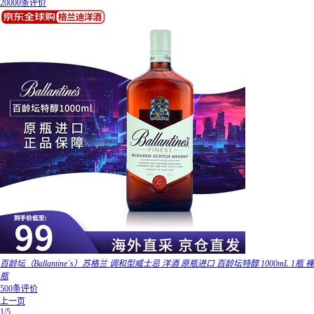
20000条评价
百龄坛（Ballantine`s）苏格兰 调和型威士忌 洋酒 原瓶进口 百龄坛特醇 1000mL 1瓶 裸
瓶
500条评价
上一页
1/5