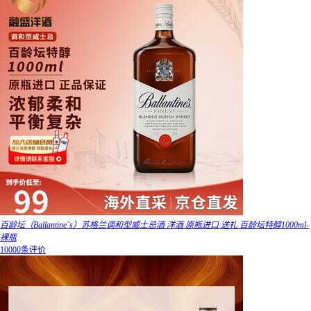
百龄坛（Ballantine`s）苏格兰调和型威士忌酒 洋酒 原瓶进口 送礼 百龄坛特醇1000ml-
裸瓶
10000条评价