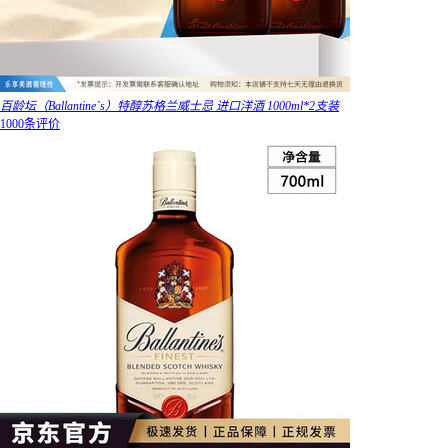
百龄坛（Ballantine`s）特醇苏格兰威士忌 进口洋酒 1000ml*2支装
1000条评价