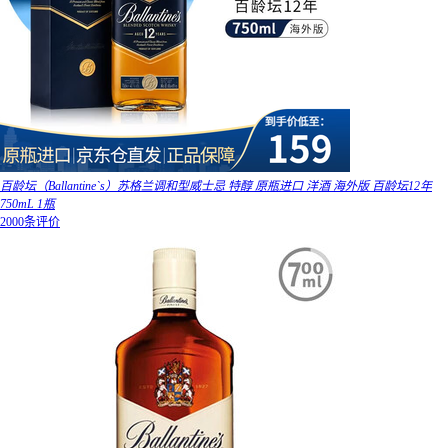
百龄坛（Ballantine`s）苏格兰调和型威士忌 特醇 原瓶进口 洋酒 海外版 百龄坛12年
750mL 1瓶
2000条评价