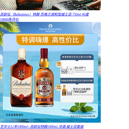
百龄坛（Ballantines）特醇 苏格兰调和型威士忌 750ml 40度
10000条评价
芝华士12年1000ml+百龄坛特醇1000ml 洋酒 威士忌套装