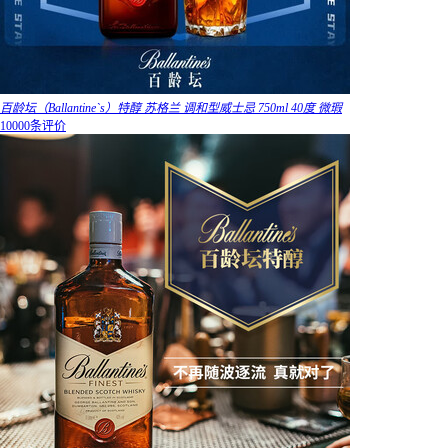
百龄坛（Ballantine`s）特醇 苏格兰 调和型威士忌 750ml 40度 微瑕
10000条评价