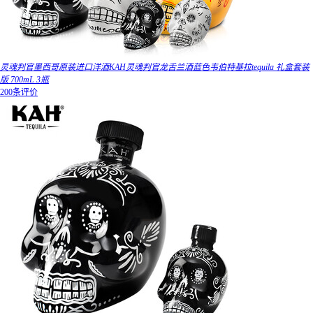
灵魂判官墨西哥原装进口洋酒KAH灵魂判官龙舌兰酒蓝色韦伯特基拉tequila 礼盒套装
版 700mL 3瓶
200条评价