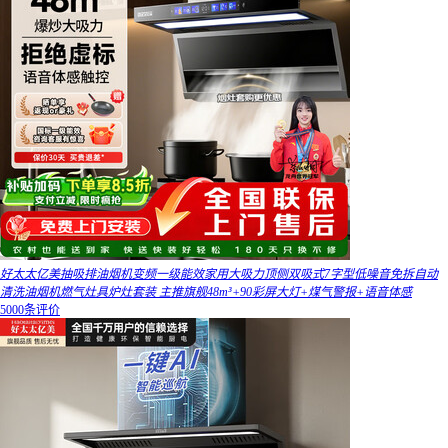
好太太亿美抽吸排油烟机变频一级能效家用大吸力顶侧双吸式7字型低噪音免拆自动
清洗油烟机燃气灶具炉灶套装 主推旗舰48m³+90彩屏大灯+煤气警报+语音体感
5000条评价