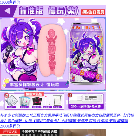
10000条评价
杯多多七彩罐娘二代正版官方男用手动飞机杯隐藏式男生宿舍自慰便携圣杯 【2代标
准】紫色慢玩+礼包【赠NFC音乐卡】 七彩罐罐 斐济杯 可插 性用品 安慰 取精器
20000条评价