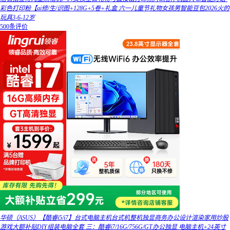
彩色打印粉【ai修/生/识图+128G+5卷+礼盒 六一儿童节礼物女孩男智能豆包2026火的
玩具3-6-12岁
500条评价
华硕（ASUS）【酷睿i5/i7】台式电脑主机台式机整机独显商务办公设计渲染家用炒股
游戏大额补贴DIY组装电脑全套 三：酷睿i7/16G/756G/GT办公独显 电脑主机+24英寸