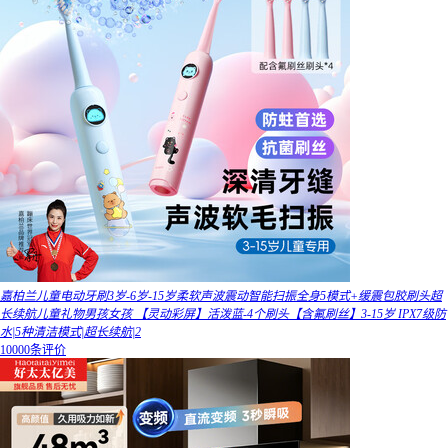
嘉柏兰儿童电动牙刷3岁-6岁-15岁柔软声波震动智能扫振全身5模式+缓震包胶刷头超
长续航儿童礼物男孩女孩 【灵动彩屏】活泼蓝-4个刷头【含氟刷丝】3-15岁 IPX7级防
水|5种清洁模式|超长续航|2
10000条评价