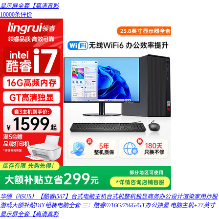
显示屏全套【高清真彩
10000条评价
华硕（ASUS）【酷睿i5/i7】台式电脑主机台式机整机独显商务办公设计渲染家用炒股
游戏大额补贴DIY组装电脑全套 三：酷睿i7/16G/756G/GT办公独显 电脑主机+27英寸
显示屏全套【高清真彩