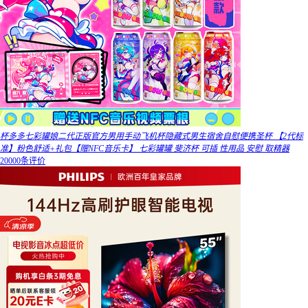
杯多多七彩罐娘二代正版官方男用手动飞机杯隐藏式男生宿舍自慰便携圣杯 【2代标
准】粉色舒适+礼包【赠NFC音乐卡】 七彩罐罐 斐济杯 可插 性用品 安慰 取精器
20000条评价