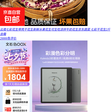
云南七彩花生带壳干花生新鲜水果花生可生吃凉拌牛奶花生京东蔬菜 七彩干花生2斤
含箱
20000条评价