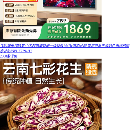
飞利浦电视55英寸4K超高清智能一级能效144Hz高刷护眼 家用液晶平板彩色电视机国
家补贴55PUF7791/T3
2000条评价