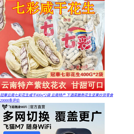
冠華云南七彩花生咸干400g*2袋 云南特产 下酒菜脆熟花生坚果炒货零食
20000条评价