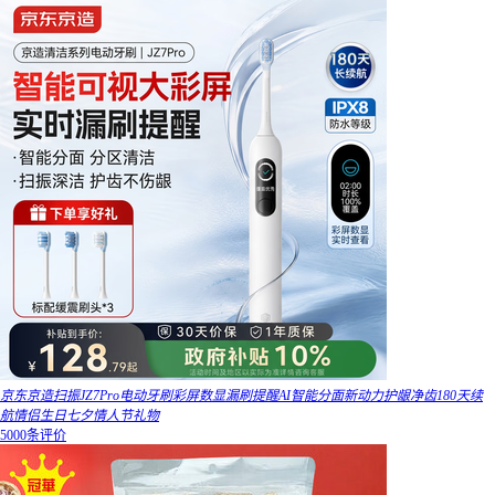
京东京造扫振JZ7Pro电动牙刷彩屏数显漏刷提醒AI智能分面新动力护龈净齿180天续
航情侣生日七夕情人节礼物
5000条评价