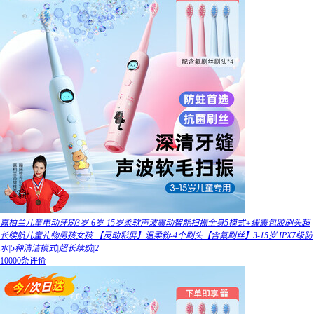
嘉柏兰儿童电动牙刷3岁-6岁-15岁柔软声波震动智能扫振全身5模式+缓震包胶刷头超
长续航儿童礼物男孩女孩 【灵动彩屏】温柔粉-4个刷头【含氟刷丝】3-15岁 IPX7级防
水|5种清洁模式|超长续航|2
10000条评价