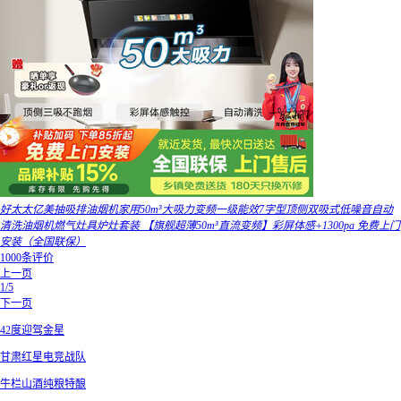
好太太亿美抽吸排油烟机家用50m³大吸力变频一级能效7字型顶侧双吸式低噪音自动
清洗油烟机燃气灶具炉灶套装 【旗舰超薄50m³直流变频】彩屏体感+1300pa 免费上门
安装（全国联保）
1000条评价
上一页
1/5
下一页
42度迎驾金星
甘肃红星电竞战队
牛栏山酒纯粮特酿