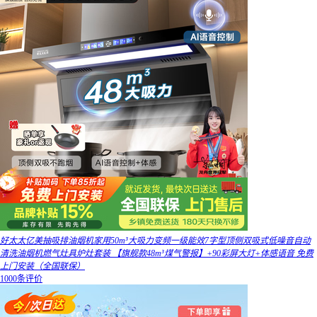
好太太亿美抽吸排油烟机家用50m³大吸力变频一级能效7字型顶侧双吸式低噪音自动
清洗油烟机燃气灶具炉灶套装 【旗舰款48m³煤气警报】+90彩屏大灯+体感语音 免费
上门安装（全国联保）
1000条评价