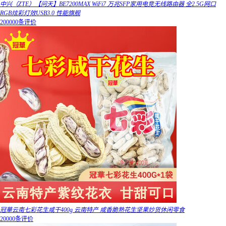
中兴（ZTE）【问天】BE7200MAX WiFi7 万兆SFP家用电竞无线路由器 全2.5G网口
RGB炫彩灯效USB3.0 性能旗舰
200000条评价
冠華云南七彩花生咸干400g 云南特产 咸香脆熟花生坚果炒货休闲零食
20000条评价