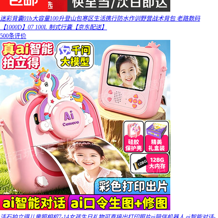
迷彩背囊01b大容量100升登山包寒区生活携行防水作训野营战术背包 老路数码
【1000D】07 100L 制式行囊【京东配送】
500条评价
活石拍立得儿童照相机7-14女孩生日礼物可直接出打印照片ai陪伴机器人 ai智能对话-