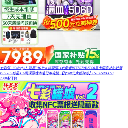
七彩虹（Colorful）隐星P16 Pro 旗舰版14代酷睿RTX5070Ti/5060显卡国家补贴轻薄
P15G16 将星X16网课游戏本笔记本电脑 【抢500元大额神券】i7-13650HX 50
2000条评价