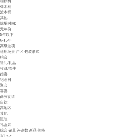
桶原料:
橡木桶
波本桶
其他
陈酿时间:
无年份
5年以下
6-15年
高级选项:
适用场景
产区
包装形式
约会
送礼/礼品
收藏/摆件
婚宴
纪念日
聚会
喜宴
商务宴请
自饮
高地区
其他
瓶装
礼盒装
综合
销量
评论数
新品
价格
1
/
1
<
>