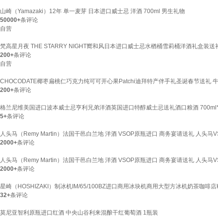
山崎（Yamazaki）12年 单一麦芽 日本进口威士忌 洋酒 700ml 男生礼物
50000+
条评论
自营
梵高星月夜 THE STARRY NIGHT嚮和风日本进口威士忌水楢桶雪莉桶洋酒礼盒装送礼
200+
条评论
自营
CHOCODATE椰枣扁桃仁巧克力纯可可开心果Patchi迪拜特产伴手礼圣诞春节送礼 牛奶巧克
200+
条评论
格兰尼维美国进口波本威士忌亨利兄弟洋酒英国进口特醇威士忌送礼酒口粮酒 700ml
5+
条评论
人头马（Remy Martin）法国干邑白兰地 洋酒 VSOP原瓶进口 商务宴请送礼 人头马VS
2000+
条评论
人头马（Remy Martin）法国干邑白兰地 洋酒 VSOP原瓶进口 商务宴请送礼 人头马VS
2000+
条评论
星崎（HOSHIZAKI）制冰机IM/65/100BZ进口商用冰块机商用大型方冰机奶茶咖啡店
32+
条评论
莫尼亚智利原瓶进口红酒 中央山谷利来混酿干红葡萄酒 1瓶装