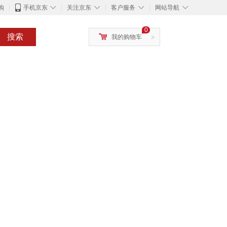
◇
◇
◇
◇
购
手机京东
关注京东
客户服务
网站导航
0
搜索
我的购物车
>