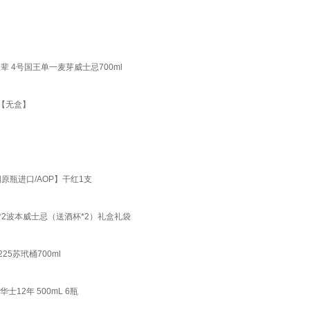
 4号国王单一麦芽威士忌700ml
瓶【无盒】
原瓶进口/AOP】干红1支
*2波本威士忌（送酒杯*2）礼盒礼袋
5苏玳桶700ml
士12年 500mL 6瓶