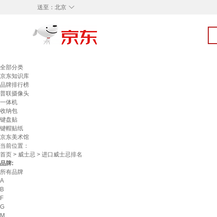
◇
送至：
北京
全部分类
京东知识库
品牌排行榜
普联摄像头
一体机
收纳包
键盘贴
键帽贴纸
京东美术馆
当前位置：
首页
>
威士忌
> 进口威士忌排名
品牌:
所有品牌
A
B
F
G
M