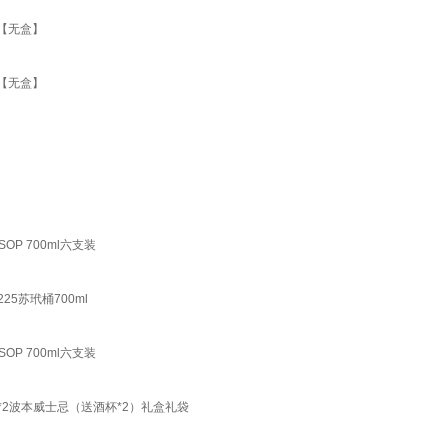
瓶【无盒】
瓶【无盒】
OP 700ml六支装
5苏玳桶700ml
OP 700ml六支装
*2波本威士忌（送酒杯*2）礼盒礼袋