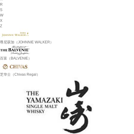
R
S
W
X
Z
尊尼获加（JOHNNIE WALKER）
百富（BALVENIE）
芝华士（Chivas Regal）