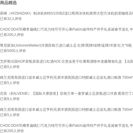
商品精选
星崎（HOSHIZAKI）制冰机IM/65/100BZ进口商用冰块机商用大型方冰机奶茶咖啡店
已有
32
人评价
CHOCODATE椰枣扁桃仁巧克力纯可可开心果Patchi迪拜特产伴手礼圣诞春节送礼 牛奶巧克
已有
200
人评价
尊尼获加(JohnnieWalker)洋酒苏格兰进口威士忌 红牌/黑牌/绿牌/蓝牌/洋酒 红方*6
已有
5000
人评价
艾萨斯法国AOP原瓶原装进口红酒AOC古堡金奖干红葡萄酒陈年老藤整箱礼盒 【法国
已有
0
人评价
格兰尼维美国进口波本威士忌亨利兄弟洋酒英国进口特醇威士忌送礼酒口粮酒 700ml
已有
5
人评价
百富（BALVENIE）【国际大赛获奖】苏格兰单一麦芽威士忌原瓶进口洋酒 图里巴丁22
已有
8
人评价
格兰尼维美国进口波本威士忌亨利兄弟洋酒英国进口特醇威士忌送礼酒口粮酒 700ml
已有
5
人评价
CHOCODATE椰枣扁桃仁巧克力纯可可开心果Patchi迪拜特产伴手礼圣诞春节送礼 牛奶巧克
已有
200
人评价