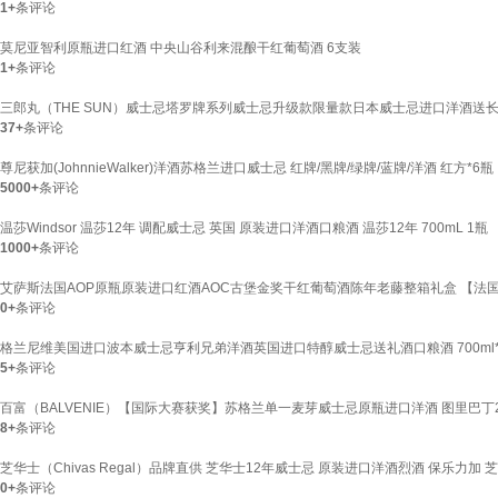
1+
条评论
莫尼亚智利原瓶进口红酒 中央山谷利来混酿干红葡萄酒 6支装
1+
条评论
三郎丸（THE SUN）威士忌塔罗牌系列威士忌升级款限量款日本威士忌进口洋酒送长辈
37+
条评论
尊尼获加(JohnnieWalker)洋酒苏格兰进口威士忌 红牌/黑牌/绿牌/蓝牌/洋酒 红方*6
5000+
条评论
温莎Windsor 温莎12年 调配威士忌 英国 原装进口洋酒口粮酒 温莎12年 700mL 1瓶
1000+
条评论
艾萨斯法国AOP原瓶原装进口红酒AOC古堡金奖干红葡萄酒陈年老藤整箱礼盒 【法国
0+
条评论
格兰尼维美国进口波本威士忌亨利兄弟洋酒英国进口特醇威士忌送礼酒口粮酒 700ml
5+
条评论
百富（BALVENIE）【国际大赛获奖】苏格兰单一麦芽威士忌原瓶进口洋酒 图里巴丁22
8+
条评论
芝华士（Chivas Regal）品牌直供 芝华士12年威士忌 原装进口洋酒烈酒 保乐力加 芝华
0+
条评论