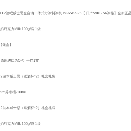
KTV酒吧威士忌全自动一体式方冰制冰机 IM-65BZ-25【 日产59KG 56冰格】全新正
力Milk 100g/袋 1袋
瓶【无盒】
原瓶进口/AOP】干红1支
*2波本威士忌（送酒杯*2）礼盒礼袋
5苏玳桶700ml
*2波本威士忌（送酒杯*2）礼盒礼袋
力Milk 100g/袋 1袋