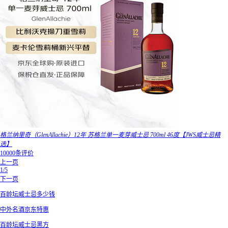
格兰纳里奇（GlenAllachie）12年 苏格兰单一麦芽威士忌 700ml 46度【JWS威士忌精
选】
10000条评价
上一页
1/5
下一页
百龄坛威士忌多少钱
中外名酒京东特惠
百龄坛威士忌黑方