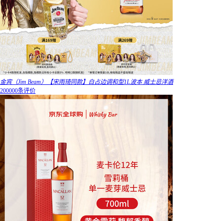
金宾（Jim Beam）【宋雨琦同款】白占边调和型1L波本 威士忌洋酒
200000条评价