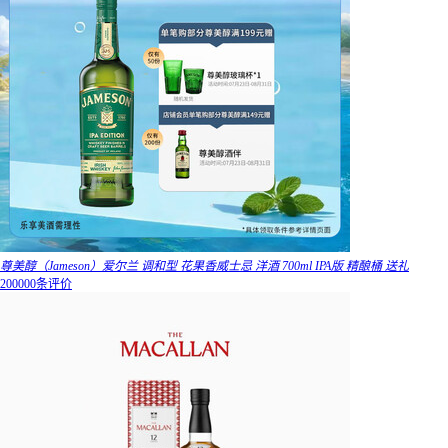
尊美醇（Jameson）爱尔兰 调和型 花果香威士忌 洋酒 700ml IPA版 精酿桶 送礼
200000条评价