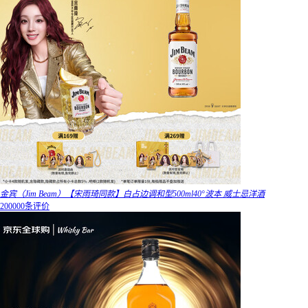
金宾（Jim Beam）【宋雨琦同款】白占边调和型500ml40°波本 威士忌洋酒
200000条评价