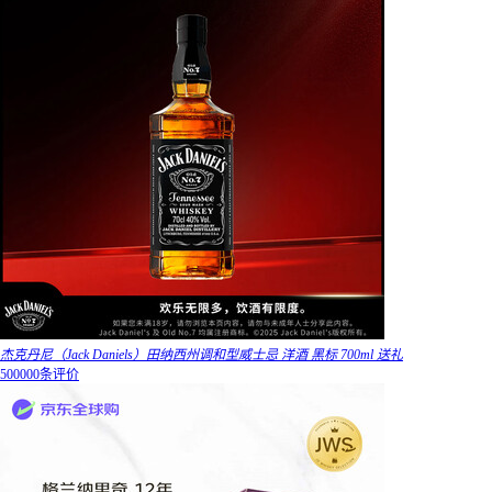
杰克丹尼（Jack Daniels）田纳西州调和型威士忌 洋酒 黑标 700ml 送礼
500000条评价