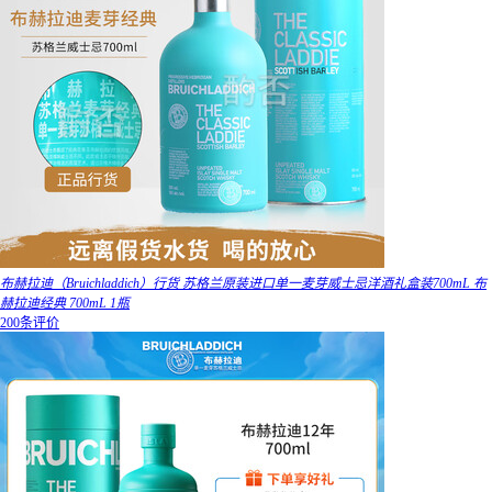
布赫拉迪（Bruichladdich）行货 苏格兰原装进口单一麦芽威士忌洋酒礼盒装700mL 布
赫拉迪经典 700mL 1瓶
200条评价