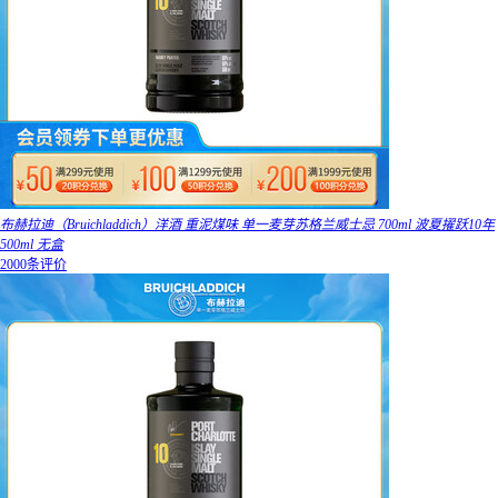
布赫拉迪（Bruichladdich）洋酒 重泥煤味 单一麦芽苏格兰威士忌 700ml 波夏擢跃10年
500ml 无盒
2000条评价