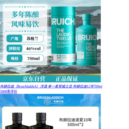
布赫拉迪（Bruichladdich）洋酒 单一麦芽威士忌 布赫拉迪12年700ml
5000条评价