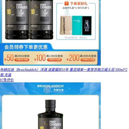
布赫拉迪（Bruichladdich）洋酒 波夏擢跃10年 重泥煤单一麦芽苏格兰威士忌 500ml*2
瓶 无盒
87条评价