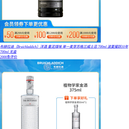
布赫拉迪（Bruichladdich）洋酒 重泥煤味 单一麦芽苏格兰威士忌 700ml 波夏擢跃10年
700ml 无盒
2000条评价