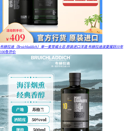
布赫拉迪（Bruichladdich）单一麦芽威士忌 原装进口洋酒 布赫拉迪波夏擢跃10年
100条评价