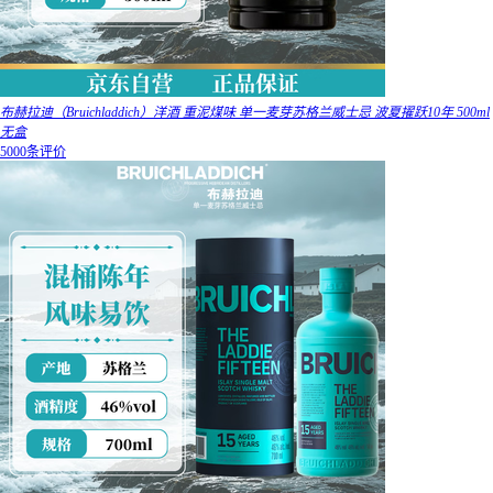
布赫拉迪（Bruichladdich）洋酒 重泥煤味 单一麦芽苏格兰威士忌 波夏擢跃10年 500ml
无盒
5000条评价