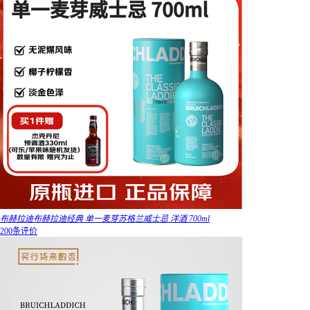
布赫拉迪布赫拉迪经典 单一麦芽苏格兰威士忌 洋酒 700ml
200条评价