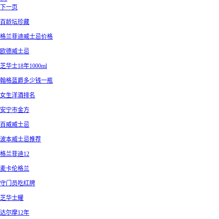
下一页
百龄坛珍藏
格兰菲迪威士忌价格
欧德威士忌
芝华士18年1000ml
翰格蓝爵多少钱一瓶
女生洋酒排名
安宁市金方
百威威士忌
波本威士忌推荐
格兰菲迪12
麦卡伦格兰
守门员吃红牌
芝华士耀
达尔摩12年