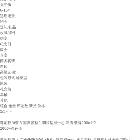
无年份
6-15年
适用场景:
约会
送礼/礼品
收藏/摆件
婚宴
纪念日
聚会
喜宴
商务宴请
自饮
高级选项:
包装形式
桶类型
瓶装
礼盒装
单桶
其他
综合
销量
评论数
新品
价格
1
/
1
<
>
尊尼获加蓝方蓝牌 苏格兰调和型威士忌 洋酒 蓝牌200ml*2
1000+
条评论
尊尼获加（JOHNNIE WALKER）耀澄Blonde 蜜瓜嗨棒 调和威士忌洋酒 200ml