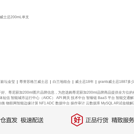
威士忌200mL单支
百龄坛金玺
|
尊誉苏格兰威士忌
|
白兰地组合
|
威士忌18年
|
grants威士忌1887多
牌子好、尊尼获加200ml图片品牌信息，为您选购尊尼获加200ml品牌商品提供全方
体短信
智能城市运行中心（AIOC）
API 网关
技术中台
智臻链 BaaS 平台
智能交通解
均衡
物联网智能边缘计算
NF1 ADC
数据中台
操作审计
云数据库 MySQL
AR试妆镜解
好
直发，极速配送
正品行货，精致服务