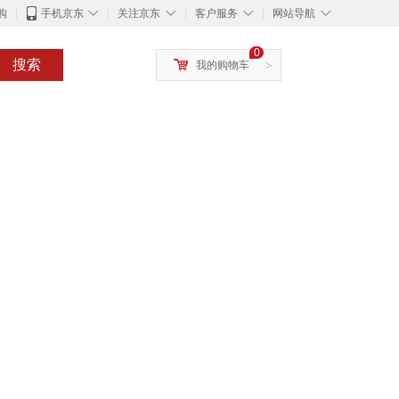
◇
◇
◇
◇
购
手机京东
关注京东
客户服务
网站导航
0
搜索
我的购物车
>