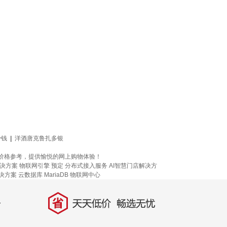
少钱
|
洋酒唐克鲁扎多银
位的价格参考，提供愉悦的网上购物体验！
决方案
物联网引擎
预定
分布式接入服务
AI智慧门店解决方
决方案
云数据库 MariaDB
物联网中心
省
天天低价，畅选无忧