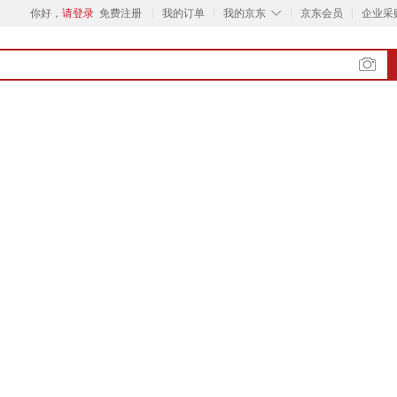
◇
你好，
请登录
免费注册
我的订单
我的京东
京东会员
企业采