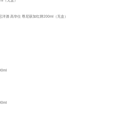
ml（无盒）
忌洋酒 高华仕 尊尼获加红牌200ml（无盒）
0ml
0ml