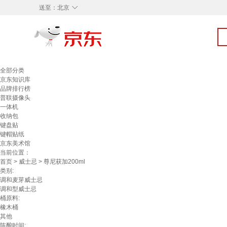
◇
送至：
北京
全部分类
京东知识库
品牌排行榜
普联摄像头
一体机
收纳包
键盘贴
键帽贴纸
京东美术馆
当前位置：
首页
>
威士忌
> 尊尼获加200ml
类别:
调和麦芽威士忌
调和型威士忌
桶原料:
橡木桶
其他
陈酿时间: