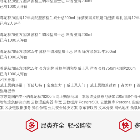
尊尼获加蓝方蓝牌 苏格兰调和型威士忌 洋酒 蓝牌200ml
已有
1000
人评价
尊尼获加黑牌12年调配型苏格兰威士忌200mL 洋酒英国原瓶进口烈酒 送礼 黑牌12年
已有
2
人评价
尊尼获加蓝方蓝牌 苏格兰调和型威士忌 洋酒 蓝牌200ml
已有
1000
人评价
尊尼获加绿方绿牌15年 苏格兰调和型威士忌 洋酒 绿方绿牌15年200ml
已有
1000
人评价
尊尼获加绿方绿牌15年 金方金牌 苏格兰调和型威士忌 洋酒 金牌750ml+绿牌200ml
已有
1000
人评价
相关推荐：
威士忌的热量
|
百龄坛特
|
宝泉红方
|
威士忌入门
|
威士忌酿造过程
|
占美神
|
温馨提示
京东是国内专业的尊尼获加200ml网上购物商城，本频道提供尊尼获加200ml哪个
智能应急解决方案
云物理服务器
带宽
云数据库 PostgreSQL
云数据库 Percona
富媒
案
区块链数据服务
弹性伸缩
公共安全解决方案
京东智联云
文本分类
网站地图
负载
多
快
品类齐全，轻松购物
多仓