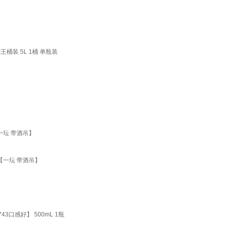
装 5L 1桶 单瓶装
一坛 带酒吊】
【一坛 带酒吊】
口感好】 500mL 1瓶