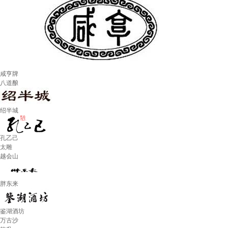
咸亨牌
八道酿
绍半城
孔乙己
太雕
越会山
胖东来
鉴湖酒坊
万古沙