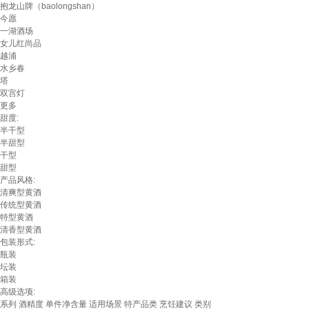
抱龙山牌（baolongshan）
今愿
一湖酒场
女儿红尚品
越浦
水乡春
塔
双宫灯
更多
甜度:
半干型
半甜型
干型
甜型
产品风格:
清爽型黄酒
传统型黄酒
特型黄酒
清香型黄酒
包装形式:
瓶装
坛装
箱装
高级选项:
系列
酒精度
单件净含量
适用场景
特产品类
烹饪建议
类别