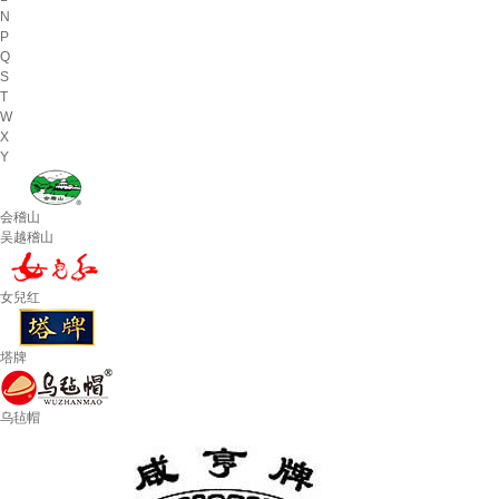
N
P
Q
S
T
W
X
Y
会稽山
吴越稽山
女兒红
塔牌
乌毡帽