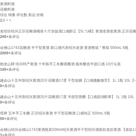
黄酒料酒
花雕料酒
综合
销量
评论数
新品
价格
1
/
2
<
>
老绍坊绍兴正宗花雕酒桶装十斤加饭酒口感醇正【5L*1桶】黄酒老酒老黄酒 正宗花雕王桶
200+
条评论
会稽山1743花雕酒 半干型黄酒 新口感代表绍兴老酒 黄酒整箱 * 整箱 500mL 6瓶
2000+
条评论
抱龙山牌 绍兴特产黄酒 十年陈手工冬酿善酿酒 糯米酿造半甜口感 10斤坛装
100+
条评论
越会山十五年陈绍兴黄酒20斤花雕酒17度 干型低糖【口感微酸微苦】 1L 1瓶 10L【
0+
条评论
越会山十五年陈绍兴黄酒20斤花雕酒17度 半甜型善酿【口感甜润醇厚】 1L 1瓶 10L
0+
条评论
塔牌 五年手工冬酿 正宗绍兴黄酒 半干型花雕酒 口感纯正 500mL 6瓶
50+
条评论
会稽山绍兴会稽山1743黄酒瓶装500ml绍兴黄酒半干型绍兴酒新款老款黄酒 【老款1743
1+
条评论