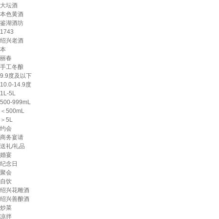
大坛酒
本色黄酒
鉴湖酒坊
1743
绍兴老酒
本
丽春
手工冬酿
9.9度及以下
10.0-14.9度
1L-5L
500-999mL
＜500mL
＞5L
约会
商务宴请
送礼/礼品
婚宴
纪念日
聚会
自饮
绍兴花雕酒
绍兴善酿酒
炒菜
凉拌