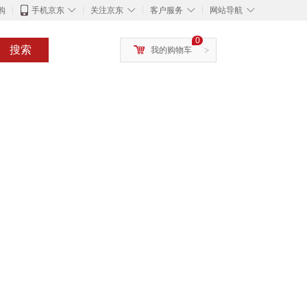
◇
◇
◇
◇
购
手机京东
关注京东
客户服务
网站导航
0
搜索
我的购物车
>