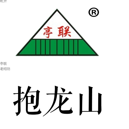
乾升
亭联
老绍坊