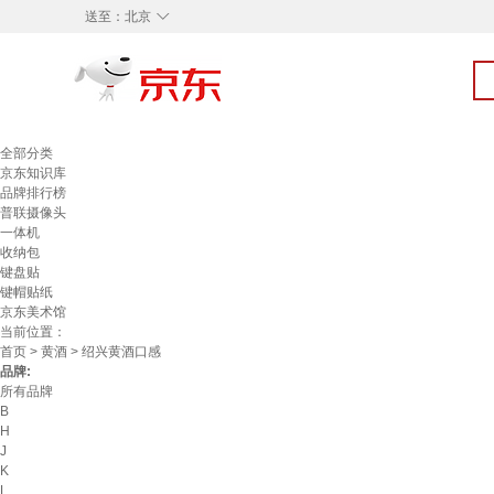
◇
送至：
北京
全部分类
京东知识库
品牌排行榜
普联摄像头
一体机
收纳包
键盘贴
键帽贴纸
京东美术馆
当前位置：
首页
>
黄酒
> 绍兴黄酒口感
品牌:
所有品牌
B
H
J
K
L