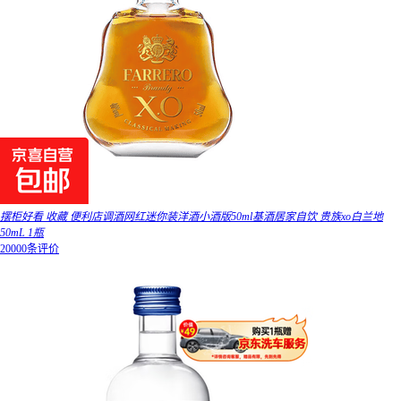
摆柜好看 收藏 便利店调酒网红迷你装洋酒小酒版50ml基酒居家自饮 贵族xo白兰地
50mL 1瓶
20000条评价