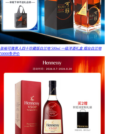
张裕可雅男人四十珍藏版白兰地 500ml 一级洋酒礼盒 烟台白兰地
50000条评价