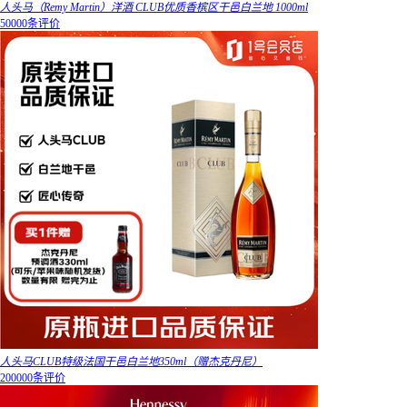
人头马（Remy Martin）洋酒 CLUB优质香槟区干邑白兰地 1000ml
50000条评价
人头马CLUB特级法国干邑白兰地350ml（赠杰克丹尼）
200000条评价