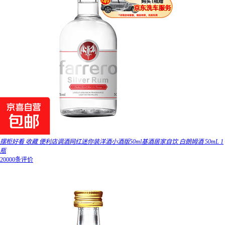
摆柜好看 收藏 便利店调酒网红迷你装洋酒小酒版50ml基酒居家自饮 白朗姆酒 50mL 1
瓶
20000条评价