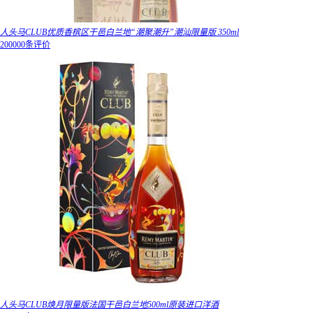
人头马CLUB优质香槟区干邑白兰地“潮聚潮升”潮汕限量版 350ml
200000条评价
人头马CLUB焕月限量版法国干邑白兰地500ml原装进口洋酒