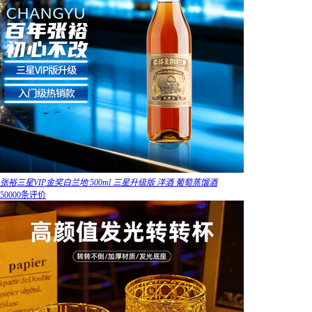
张裕三星VIP金奖白兰地 500ml 三星升级版 洋酒 葡萄蒸馏酒
50000条评价