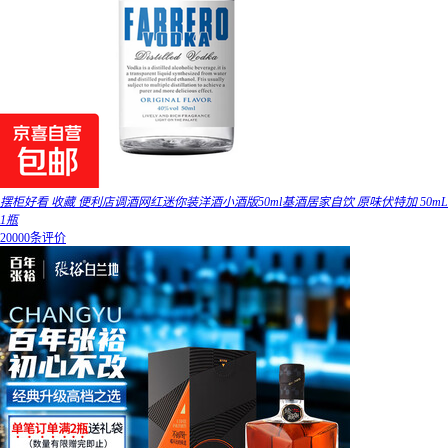
摆柜好看 收藏 便利店调酒网红迷你装洋酒小酒版50ml基酒居家自饮 原味伏特加 50mL
1瓶
20000条评价