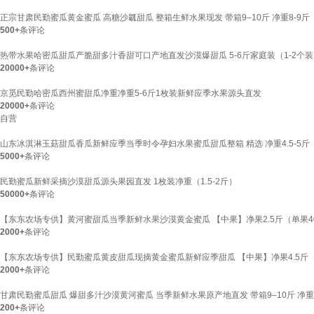
正宗甘肃民勤蜜瓜黄金蜜瓜 高糖沙瓤甜瓜 整箱生鲜水果现发 带箱9–10斤 净重8-9斤
500+
条评论
热带水果哈密瓜甜瓜产脆甜多汁香甜可口产地直发沙漠爆甜瓜 5-6斤家庭装（1-2个装
20000+
条评论
京觅民勤哈密瓜西州蜜甜瓜净重净重5-6斤1枚装新鲜应季水果源头直发
20000+
条评论
自营
山东冰淇淋玉菇甜瓜香瓜新鲜应季当季时令孕妇水果蜜瓜甜瓜整箱 精选 净重4.5-5斤
5000+
条评论
民勤蜜瓜新鲜采摘沙漠甜瓜源头果园直发 1枚装净重（1.5-2斤）
50000+
条评论
【东东农场专供】黄河蜜甜瓜当季新鲜水果沙漠黄金蜜瓜 【中果】净果2.5斤（单果4
2000+
条评论
【东东农场专供】民勤蜜瓜黄皮甜瓜现摘黄金蜜瓜新鲜应季甜瓜 【中果】净果4.5斤（
2000+
条评论
甘肃民勤蜜瓜甜瓜 爆甜多汁沙漠黄河蜜瓜 当季新鲜水果原产地直发 带箱9–10斤 净重8
200+
条评论