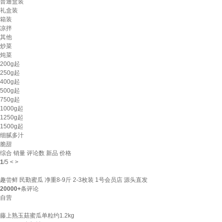
普通盒装
礼盒装
箱装
凉拌
其他
炒菜
炖菜
200g起
250g起
400g起
500g起
750g起
1000g起
1250g起
1500g起
细腻多汁
脆甜
综合
销量
评论数
新品
价格
1
/
5
<
>
趣尝鲜 民勤蜜瓜 净重8-9斤 2-3枚装 1号会员店 源头直发
20000+
条评论
自营
藤上熟玉菇蜜瓜单粒约1.2kg