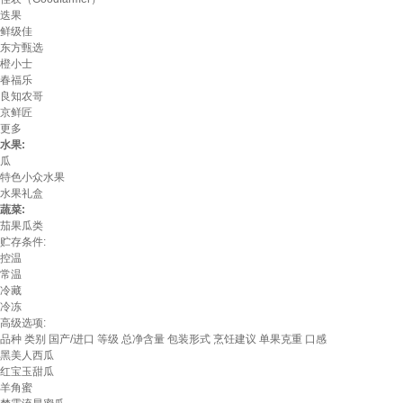
迭果
鲜级佳
东方甄选
橙小士
春福乐
良知农哥
京鲜匠
更多
水果:
瓜
特色小众水果
水果礼盒
蔬菜:
茄果瓜类
贮存条件:
控温
常温
冷藏
冷冻
高级选项:
品种
类别
国产/进口
等级
总净含量
包装形式
烹饪建议
单果克重
口感
黑美人西瓜
红宝玉甜瓜
羊角蜜