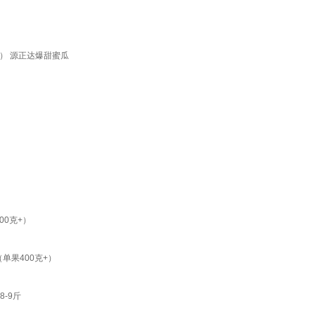
） 源正达爆甜蜜瓜
00克+）
单果400克+）
-9斤