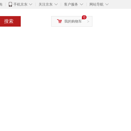
◇
◇
◇
◇
购
手机京东
关注京东
客户服务
网站导航
0
搜索
我的购物车
>