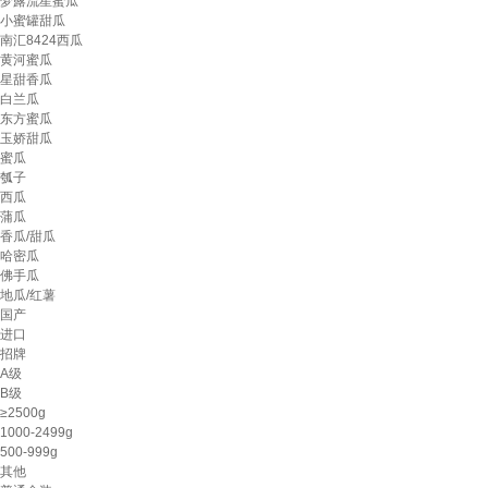
梦露流星蜜瓜
小蜜罐甜瓜
南汇8424西瓜
黄河蜜瓜
星甜香瓜
白兰瓜
东方蜜瓜
玉娇甜瓜
蜜瓜
瓠子
西瓜
蒲瓜
香瓜/甜瓜
哈密瓜
佛手瓜
地瓜/红薯
国产
进口
招牌
A级
B级
≥2500g
1000-2499g
500-999g
其他