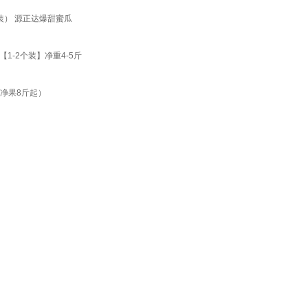
装） 源正达爆甜蜜瓜
-2个装】净重4-5斤
净果8斤起）