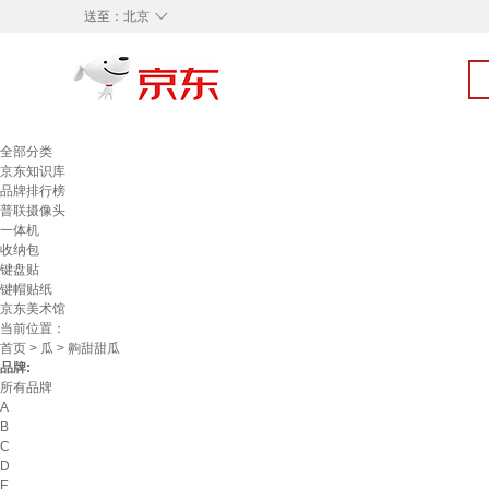
◇
送至：
北京
全部分类
京东知识库
品牌排行榜
普联摄像头
一体机
收纳包
键盘贴
键帽贴纸
京东美术馆
当前位置：
首页
>
瓜
> 齁甜甜瓜
品牌:
所有品牌
A
B
C
D
E