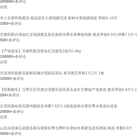
200000+
条评论
自营
本土甘肃民勤蜜瓜 精品甜瓜大果细腻无渣 新鲜水果现摘现发 带箱9–10斤
1000+
条评论
甘肃民勤沙漠金红宝现摘蜜瓜甜瓜新鲜当季水果整箱包邮 蜜瓜带箱8-9斤(净重7.5斤+
500+
条评论
【产地直采】甘肃民勤戈壁金红宝蜜瓜1粒约1.8kg
100000+
条评论
自营
京喜加民勤蜜瓜新鲜采摘沙漠甜瓜源头 黄河蜜瓜带箱1.5-2斤 1枚
10000+
条评论
【民勤蜜瓜】当季正宗甘肃沙漠蜜瓜甜瓜香瓜金红宝整箱产地直发 蜜瓜带箱5-6斤1-2粒(
200+
条评论
京觅民勤哈密瓜西州蜜甜瓜净重7-8斤1-2枚装新鲜水果应季水果源头直发
20000+
条评论
自营
山东冰淇淋玉菇甜瓜香瓜新鲜应季当季时令孕妇水果蜜瓜甜瓜整箱 精选 净重8-9斤
5000+
条评论