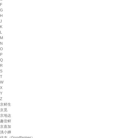
F
G
H
J
K
L
M
N
O
P
Q
R
S
T
W
X
Y
Z
京鲜生
京觅
京地达
趣尝鲜
京喜加
洮小婵
佳农（Goodfarmer）