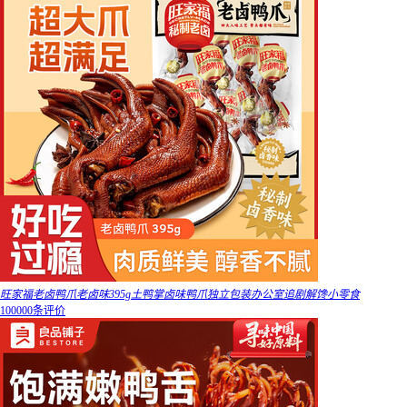
旺家福老卤鸭爪老卤味395g土鸭掌卤味鸭爪独立包装办公室追剧解馋小零食
100000条评价