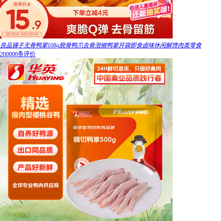
良品铺子无骨鸭掌108g脱骨鸭爪去骨泡椒鸭掌开袋即食卤味休闲解馋肉类零食
200000条评价