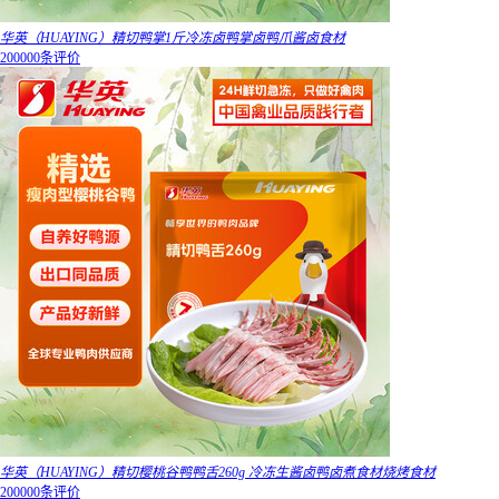
华英（HUAYING）精切鸭掌1斤冷冻卤鸭掌卤鸭爪酱卤食材
200000条评价
华英（HUAYING）精切樱桃谷鸭鸭舌260g 冷冻生酱卤鸭卤煮食材烧烤食材
200000条评价