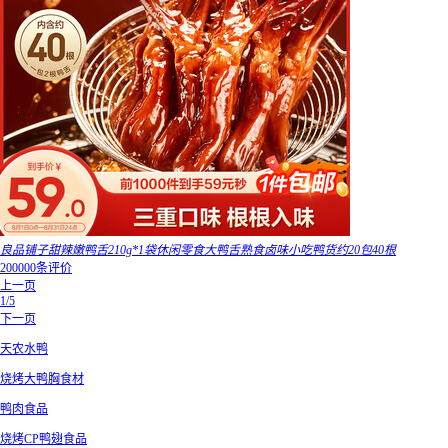
良品铺子甜辣嫩鸭舌210g*1袋休闲零食大鸭舌熟食卤味小吃鸭货约20包40根
200000条评价
上一页
1/5
下一页
天农水鸭
烧烤大鸭胸食材
鸭肉食品
烧烤CP鸭翅食品