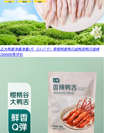
正大鸭掌净重净重1斤（13-17个）带骨鸭掌鸭爪卤鸭货鸭爪烧烤
2000000条评价