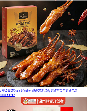
1号会员店One's Member 卤香鸭舌 150g老卤鸭舌鸭零食鸭爪
1000条评价