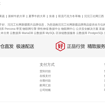
支
果蔬
|
新鲜牛奶大草
|
夏季牛奶大草
|
东港
|
双流巧克力冬草梅
|
沱沱工社网江西
子好、沱沱工社网新疆图片品牌信息，为您选购沱沱工社网新疆品牌商品提供全方位
库 Percona
带宽
物联网引擎
弹性伸缩
数据中台
物联网中心
公共安全解决方案
富媒
文本分类
云数据库 MariaDB
云数据库 MySQL
区块链数据服务
云数据库 PostgreSQL
好
直发，极速配送
正品行货，精致服务
支付方式
货到付款
在线支付
分期付款
邮局汇款
公司转账