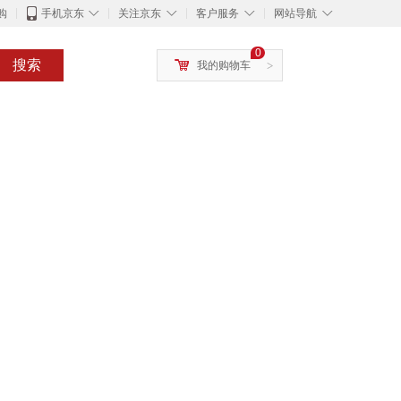
◇
◇
◇
◇
购
手机京东
关注京东
客户服务
网站导航
0
搜索
我的购物车
>