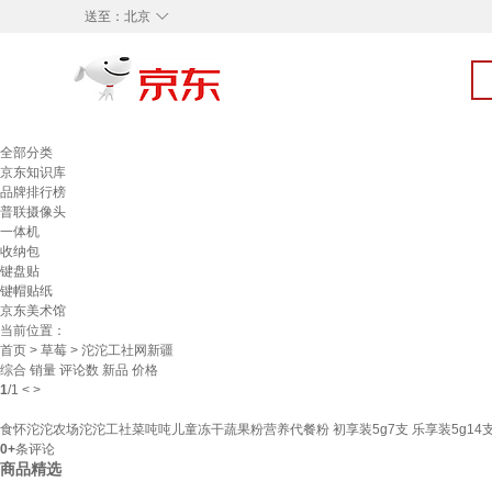
◇
送至：
北京
全部分类
京东知识库
品牌排行榜
普联摄像头
一体机
收纳包
键盘贴
键帽贴纸
京东美术馆
当前位置：
首页
>
草莓
> 沱沱工社网新疆
综合
销量
评论数
新品
价格
1
/
1
<
>
食怀沱沱农场沱沱工社菜吨吨儿童冻干蔬果粉营养代餐粉 初享装5g7支 乐享装5g14
0+
条评论
商品精选