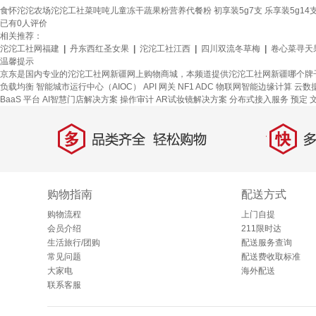
食怀沱沱农场沱沱工社菜吨吨儿童冻干蔬果粉营养代餐粉 初享装5g7支 乐享装5g14
已有
0
人评价
相关推荐：
沱沱工社网福建
|
丹东西红圣女果
|
沱沱工社江西
|
四川双流冬草梅
|
卷心菜寻天
温馨提示
京东是国内专业的沱沱工社网新疆网上购物商城，本频道提供沱沱工社网新疆哪个牌
负载均衡
智能城市运行中心（AIOC）
API 网关
NF1 ADC
物联网智能边缘计算
云数据
BaaS 平台
AI智慧门店解决方案
操作审计
AR试妆镜解决方案
分布式接入服务
预定
多
快
品类齐全，轻松购物
多仓
购物指南
配送方式
购物流程
上门自提
会员介绍
211限时达
生活旅行/团购
配送服务查询
常见问题
配送费收取标准
大家电
海外配送
联系客服