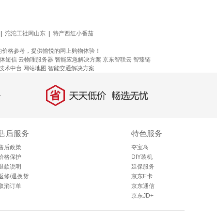
|
沱沱工社网山东
|
特产西红小番茄
的价格参考，提供愉悦的网上购物体验！
体短信
云物理服务器
智能应急解决方案
京东智联云
智臻链
技术中台
网站地图
智能交通解决方案
省
天天低价，畅选无忧
售后服务
特色服务
售后政策
夺宝岛
价格保护
DIY装机
退款说明
延保服务
返修/退换货
京东E卡
取消订单
京东通信
京东JD+