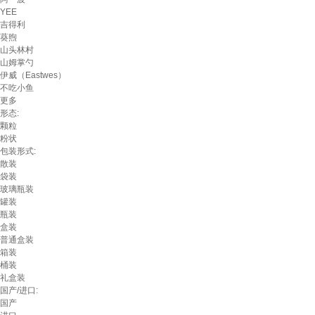
YEE
吉得利
葵煦
山头林村
山姆掌勺
伊威（Eastwes）
不吃小鱼
更多
形态:
颗粒
粉状
包装形式:
散装
袋装
玻璃瓶装
罐装
瓶装
盒装
普通盒装
箱装
桶装
礼盒装
国产/进口:
国产