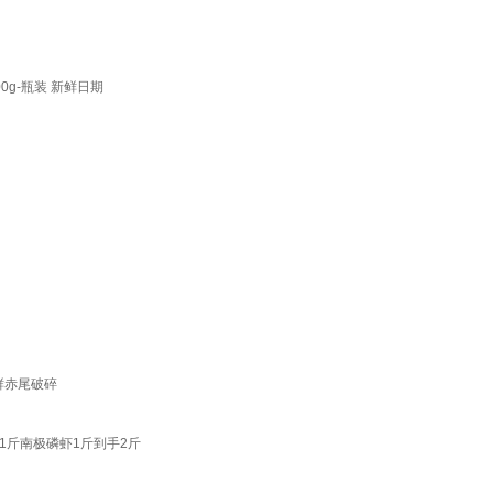
g-瓶装 新鲜日期
鲜赤尾破碎
1斤南极磷虾1斤到手2斤