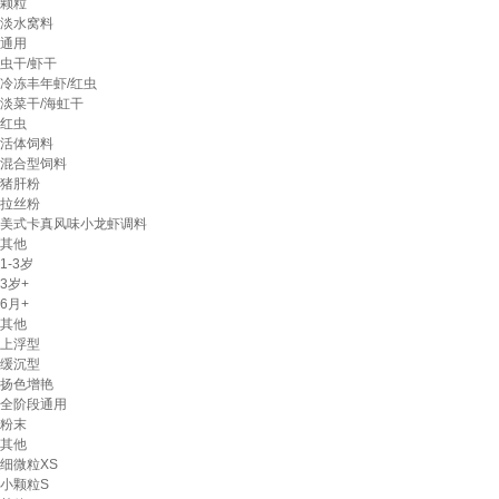
颗粒
淡水窝料
通用
虫干/虾干
冷冻丰年虾/红虫
淡菜干/海虹干
红虫
活体饲料
混合型饲料
猪肝粉
拉丝粉
美式卡真风味小龙虾调料
其他
1-3岁
3岁+
6月+
其他
上浮型
缓沉型
扬色增艳
全阶段通用
粉末
其他
细微粒XS
小颗粒S