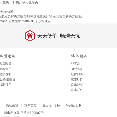
刀鱼块
|
鲜梅汁秋刀鱼罐头
上购物体验！
智能应急解决方案
物联网智能边缘计算
公共安全解决方案
数
cona
云数据库 MariaDB
京东智联云
省
天天低价，畅选无忧
售后服务
特色服务
售后政策
夺宝岛
价格保护
DIY装机
退款说明
延保服务
返修/退换货
京东E卡
取消订单
京东通信
京东JD+
|
隐私政策
|
京东公益
|
English Site
|
Media & IR
| 新出发京零 字第大120007号