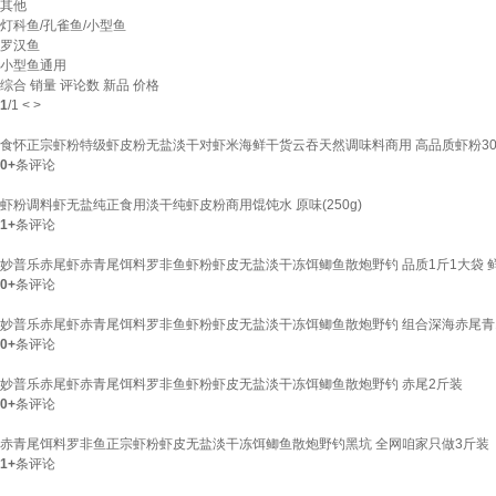
其他
灯科鱼/孔雀鱼/小型鱼
罗汉鱼
小型鱼通用
综合
销量
评论数
新品
价格
1
/
1
<
>
食怀正宗虾粉特级虾皮粉无盐淡干对虾米海鲜干货云吞天然调味料商用 高品质虾粉300
0+
条评论
虾粉调料虾无盐纯正食用淡干纯虾皮粉商用馄饨水 原味(250g)
1+
条评论
妙普乐赤尾虾赤青尾饵料罗非鱼虾粉虾皮无盐淡干冻饵鲫鱼散炮野钓 品质1斤1大袋 
0+
条评论
妙普乐赤尾虾赤青尾饵料罗非鱼虾粉虾皮无盐淡干冻饵鲫鱼散炮野钓 组合深海赤尾青
0+
条评论
妙普乐赤尾虾赤青尾饵料罗非鱼虾粉虾皮无盐淡干冻饵鲫鱼散炮野钓 赤尾2斤装
0+
条评论
赤青尾饵料罗非鱼正宗虾粉虾皮无盐淡干冻饵鲫鱼散炮野钓黑坑 全网咱家只做3斤装
1+
条评论