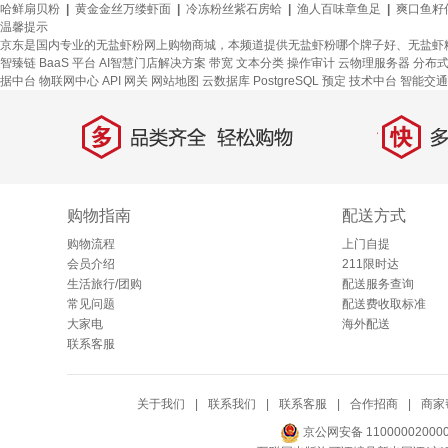
哈鲜扇贝粉
|
黄金金丝万缕虾面
|
冷冻粉丝紫石房蛤
|
渔人百味章鱼足
|
爽口鱼籽
温馨提示
京东是国内专业的无盐虾粉网上购物商城，本频道提供无盐虾粉哪个牌子好、无盐虾
智臻链 BaaS 平台
AI智慧门店解决方案
带宽
文本分类
操作审计
云物理服务器
分布
据中台
物联网中心
API 网关
网站地图
云数据库 PostgreSQL
预定
技术中台
智能交通
多
快
品类齐全，轻松购物
多仓
购物指南
配送方式
购物流程
上门自提
会员介绍
211限时达
生活旅行/团购
配送服务查询
常见问题
配送费收取标准
大家电
海外配送
联系客服
关于我们
|
联系我们
|
联系客服
|
合作招商
|
商家
京公网安备 11000002000