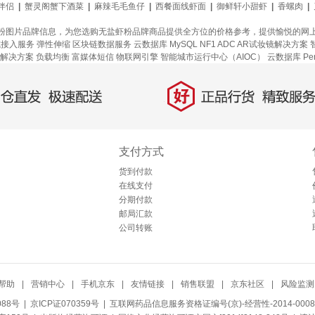
伴侣
|
蟹灵阁蟹下酒菜
|
麻辣毛毛鱼仔
|
西餐面线虾面
|
御鲜轩小甜虾
|
香螺肉
|
粉图片品牌信息，为您选购无盐虾粉品牌商品提供全方位的价格参考，提供愉悦的网
式接入服务
弹性伸缩
区块链数据服务
云数据库 MySQL
NF1 ADC
AR试妆镜解决方案
解决方案
负载均衡
富媒体短信
物联网引擎
智能城市运行中心（AIOC）
云数据库 Per
好
直发，极速配送
正品行货，精致服务
支付方式
货到付款
在线支付
分期付款
邮局汇款
公司转账
帮助
|
营销中心
|
手机京东
|
友情链接
|
销售联盟
|
京东社区
|
风险监测
088号
| 京ICP证070359号 |
互联网药品信息服务资格证编号(京)-经营性-2014-0008