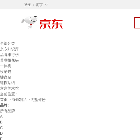
◇
送至：
北京
全部分类
京东知识库
品牌排行榜
普联摄像头
一体机
收纳包
键盘贴
键帽贴纸
京东美术馆
当前位置：
首页
>
海鲜制品
> 无盐虾粉
品牌:
所有品牌
A
B
C
D
E