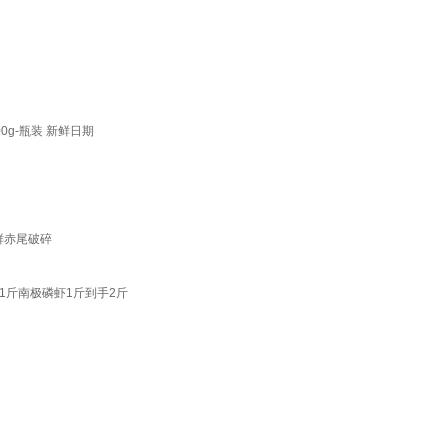
g-瓶装 新鲜日期
鲜赤尾破碎
1斤南极磷虾1斤到手2斤