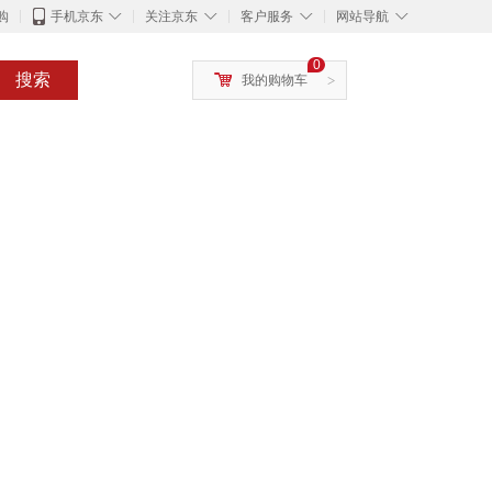
◇
◇
◇
◇
购
手机京东
关注京东
客户服务
网站导航
0
搜索
我的购物车
>