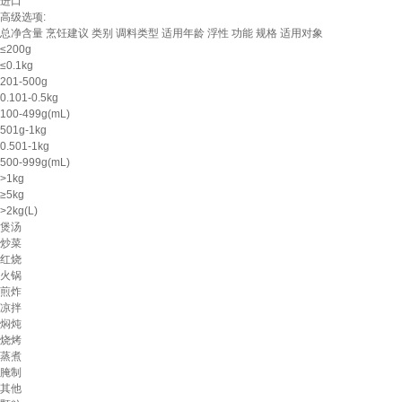
进口
高级选项:
总净含量
烹饪建议
类别
调料类型
适用年龄
浮性
功能
规格
适用对象
≤200g
≤0.1kg
201-500g
0.101-0.5kg
100-499g(mL)
501g-1kg
0.501-1kg
500-999g(mL)
>1kg
≥5kg
>2kg(L)
煲汤
炒菜
红烧
火锅
煎炸
凉拌
焖炖
烧烤
蒸煮
腌制
其他