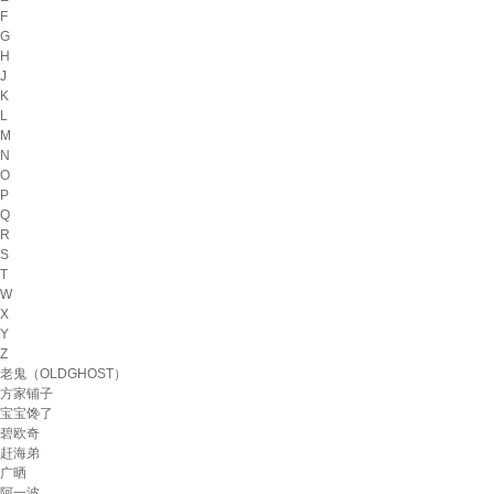
F
G
H
J
K
L
M
N
O
P
Q
R
S
T
W
X
Y
Z
老鬼（OLDGHOST）
方家铺子
宝宝馋了
碧欧奇
赶海弟
广晒
阿一波