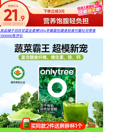
良品铺子羽衣甘蓝全麦棒500g早餐面包健身轻食代餐吐司零食
3000000条评价