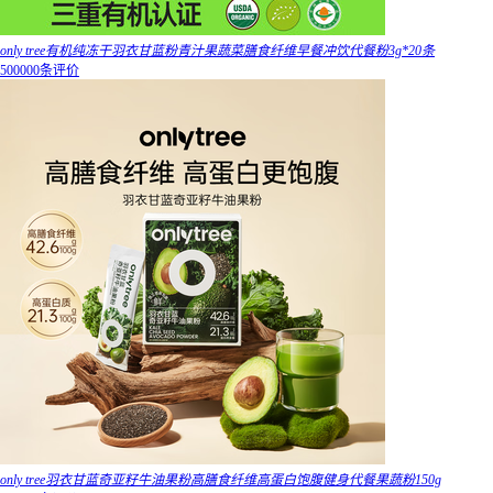
only tree有机纯冻干羽衣甘蓝粉青汁果蔬菜膳食纤维早餐冲饮代餐粉3g*20条
500000条评价
only tree羽衣甘蓝奇亚籽牛油果粉高膳食纤维高蛋白饱腹健身代餐果蔬粉150g