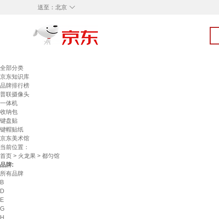
◇
送至：
北京
全部分类
京东知识库
品牌排行榜
普联摄像头
一体机
收纳包
键盘贴
键帽贴纸
京东美术馆
当前位置：
首页
>
火龙果
> 都匀馆
品牌:
所有品牌
B
D
E
G
H