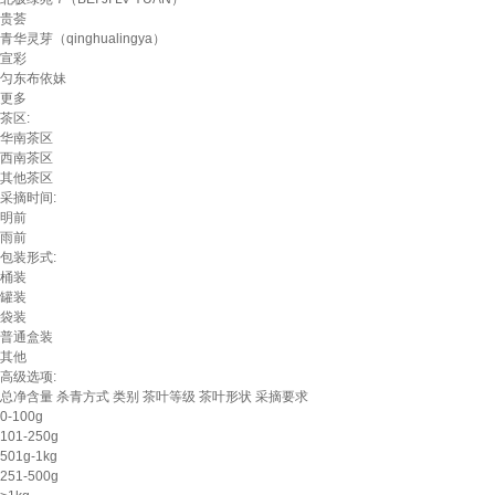
贵荟
青华灵芽（qinghualingya）
宣彩
匀东布依妹
更多
茶区:
华南茶区
西南茶区
其他茶区
采摘时间:
明前
雨前
包装形式:
桶装
罐装
袋装
普通盒装
其他
高级选项:
总净含量
杀青方式
类别
茶叶等级
茶叶形状
采摘要求
0-100g
101-250g
501g-1kg
251-500g