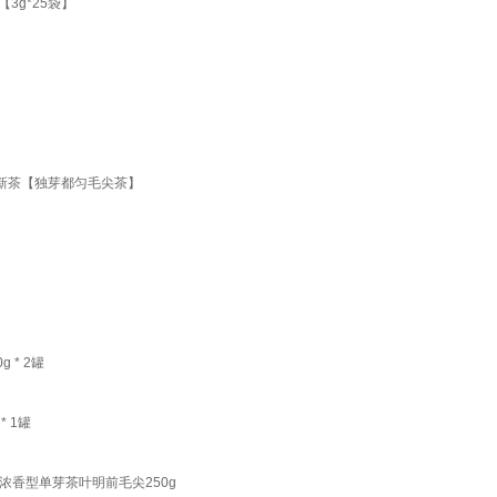
3g*25袋】
罐 新茶【独芽都匀毛尖茶】
* 2罐
 1罐
茶浓香型单芽茶叶明前毛尖250g