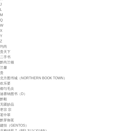
J
L
M
Q
W
X
Y
Z
均尚
贵天下
二手书
黔尚兰顿
兰馨
贵
北方图书城（NORTHERN BOOK TOWN）
欢乐婆
都匀毛尖
迪赛纳图书（D）
黔毅
无疆妙品
枣宗 宗
茗中翠
黔芽御茗
建恒（GENTOS）
北极绿苑 7（BEI JI LV YUAN）