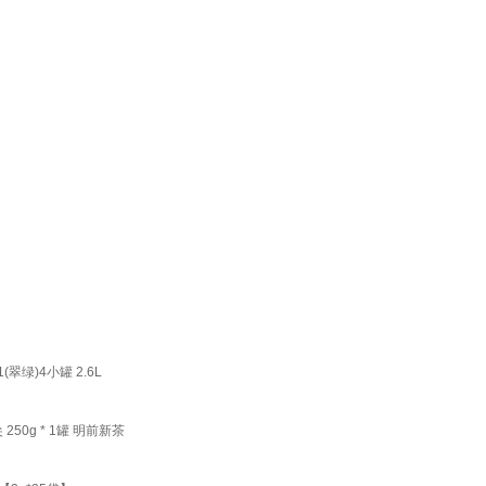
绿)4小罐 2.6L
0g * 1罐 明前新茶