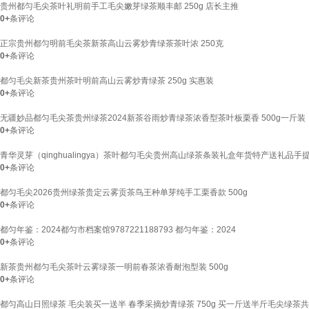
贵州都匀毛尖茶叶礼明前手工毛尖嫩芽绿茶顺丰邮 250g 店长主推
0+
条评论
正宗贵州都匀明前毛尖茶新茶高山云雾炒青绿茶茶叶浓 250克
0+
条评论
都匀毛尖新茶贵州茶叶明前高山云雾炒青绿茶 250g 实惠装
0+
条评论
无疆妙品都匀毛尖茶贵州绿茶2024新茶谷雨炒青绿茶浓香型茶叶板栗香 500g一斤装
0+
条评论
青华灵芽（qinghualingya）茶叶都匀毛尖贵州高山绿茶条装礼盒年货特产送礼品手提袋 1
0+
条评论
都匀毛尖2026贵州绿茶贵定云雾贡茶鸟王种单芽纯手工栗香款 500g
0+
条评论
都匀年鉴：2024都匀市档案馆9787221188793 都匀年鉴：2024
0+
条评论
新茶贵州都匀毛尖茶叶云雾绿茶一明前春茶浓香耐泡型装 500g
0+
条评论
都匀高山日照绿茶 毛尖装买一送半 春季采摘炒青绿茶 750g 买一斤送半斤毛尖绿茶共