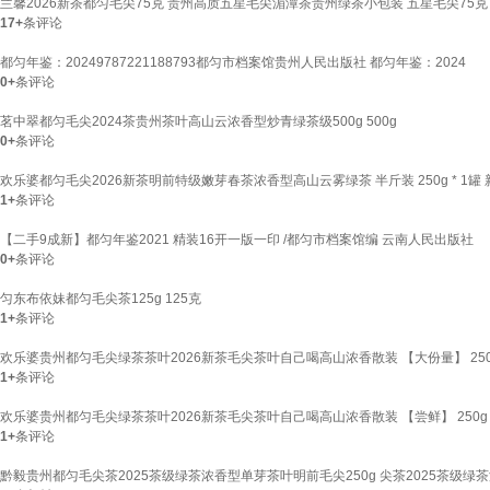
兰馨2026新茶都匀毛尖75克 贵州高质五星毛尖湄潭茶贵州绿茶小包装 五星毛尖75克【
17+
条评论
都匀年鉴：20249787221188793都匀市档案馆贵州人民出版社 都匀年鉴：2024
0+
条评论
茗中翠都匀毛尖2024茶贵州茶叶高山云浓香型炒青绿茶级500g 500g
0+
条评论
欢乐婆都匀毛尖2026新茶明前特级嫩芽春茶浓香型高山云雾绿茶 半斤装 250g * 1
1+
条评论
【二手9成新】都匀年鉴2021 精装16开一版一印 /都匀市档案馆编 云南人民出版社
0+
条评论
匀东布依妹都匀毛尖茶125g 125克
1+
条评论
欢乐婆贵州都匀毛尖绿茶茶叶2026新茶毛尖茶叶自己喝高山浓香散装 【大份量】 250g 
1+
条评论
欢乐婆贵州都匀毛尖绿茶茶叶2026新茶毛尖茶叶自己喝高山浓香散装 【尝鲜】 250g *
1+
条评论
黔毅贵州都匀毛尖茶2025茶级绿茶浓香型单芽茶叶明前毛尖250g 尖茶2025茶级绿