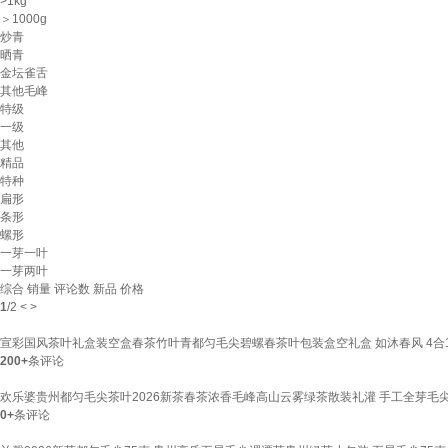
>1kg
＞1000g
炒青
晒青
金坛雀舌
其他毛峰
特级
一级
其他
精品
特种
扁形
条形
螺形
一芽一叶
一芽两叶
综合
销量
评论数
新品
价格
1
/
2
<
>
宣彩国风茶叶礼盒装空盒春茶竹叶青都匀毛尖碧螺春茶叶包装盒空礼盒 如沐春风 4合1(翠
200+
条评论
欢乐婆贵州都匀毛尖茶叶2026新茶春茶浓香毛峰高山云雾绿茶散装礼灌 手工全芽毛尖 25
0+
条评论