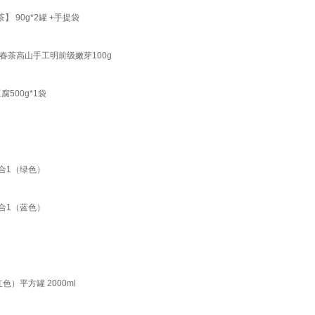
 90g*2罐 +手提袋
茶春茶高山手工明前级嫩芽100g
500g*1袋
合1（绿色）
合1（蓝色）
）平方罐 2000ml