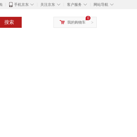
◇
◇
◇
◇
购
手机京东
关注京东
客户服务
网站导航
0
搜索
我的购物车
>