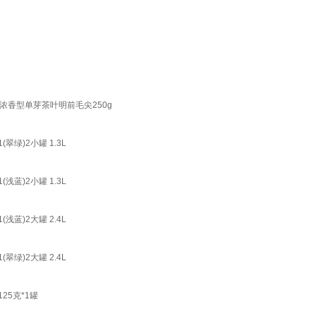
茶浓香型单芽茶叶明前毛尖250g
绿)2小罐 1.3L
蓝)2小罐 1.3L
蓝)2大罐 2.4L
绿)2大罐 2.4L
25克*1罐