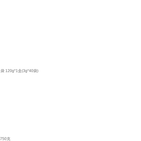
20g*1盒(3g*40袋)
750克