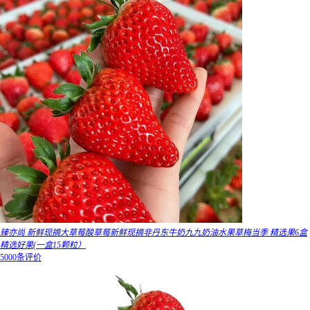
臻亦尚 新鲜现摘大草莓酸草莓新鲜现摘非丹东牛奶九九奶油水果草梅当季 精选果6盒
精选好果(一盒15颗粒）
5000条评价