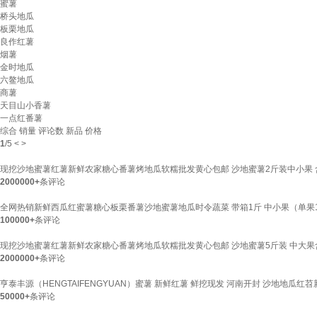
蜜薯
桥头地瓜
板栗地瓜
良作红薯
烟薯
金时地瓜
六鳌地瓜
商薯
天目山小香薯
一点红番薯
综合
销量
评论数
新品
价格
1
/
5
<
>
现挖沙地蜜薯红薯新鲜农家糖心番薯烤地瓜软糯批发黄心包邮 沙地蜜薯2斤装中小果 
2000000+
条评论
全网热销新鲜西瓜红蜜薯糖心板栗番薯沙地蜜薯地瓜时令蔬菜 带箱1斤 中小果（单果1两
100000+
条评论
现挖沙地蜜薯红薯新鲜农家糖心番薯烤地瓜软糯批发黄心包邮 沙地蜜薯5斤装 中大果
2000000+
条评论
亨泰丰源（HENGTAIFENGYUAN）蜜薯 新鲜红薯 鲜挖现发 河南开封 沙地地瓜红
50000+
条评论