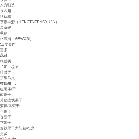
东方甄选
京农超
译优农
亨泰丰源（HENGTAIFENGYUAN）
炭食光
秋颖
格沃斯（GEWOSI）
52度良作
更多
蔬菜:
根茎类
半加工蔬菜
叶菜类
茄果瓜类
蜜饯果干:
红薯条/干
南瓜干
其他蜜饯果干
菠萝/凤梨干
芒果干
香蕉干
苹果干
蜜饯果干大礼包/礼盒
更多