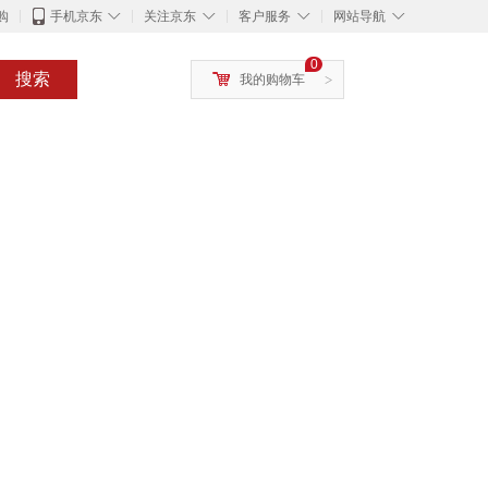
◇
◇
◇
◇
购
手机京东
关注京东
客户服务
网站导航
0
搜索
我的购物车
>