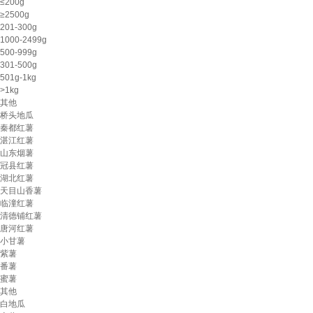
≤200g
≥2500g
201-300g
1000-2499g
500-999g
301-500g
501g-1kg
>1kg
其他
桥头地瓜
秦都红薯
湛江红薯
山东烟薯
冠县红薯
湖北红薯
天目山香薯
临潼红薯
清德铺红薯
唐河红薯
小甘薯
紫薯
番薯
蜜薯
其他
白地瓜