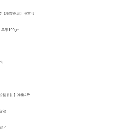
装【粉糯香甜】净重4斤
单果100g+
箱
粉糯香甜】净重4斤
含箱
两起）