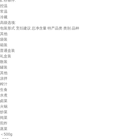
贮存条件:
控温
常温
冷藏
高级选项:
包装形式
烹饪建议
总净含量
特产品类
类别
品种
其他
袋装
箱装
普通盒装
礼盒装
散装
罐装
其他
凉拌
榨汁
生食
水煮
卤菜
火锅
炒菜
炖菜
煎炸
蒸菜
＜500g