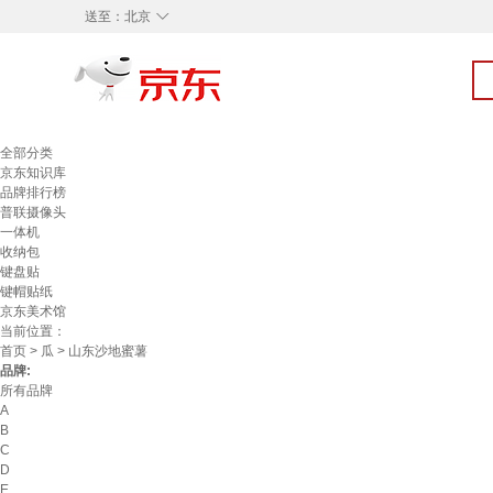
◇
送至：
北京
全部分类
京东知识库
品牌排行榜
普联摄像头
一体机
收纳包
键盘贴
键帽贴纸
京东美术馆
当前位置：
首页
>
瓜
> 山东沙地蜜薯
品牌:
所有品牌
A
B
C
D
E