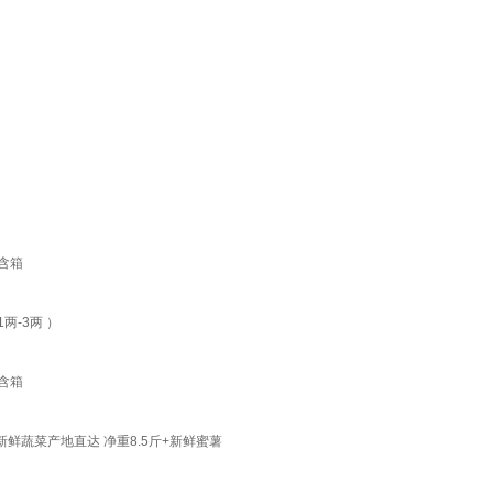
含箱
-3两 ）
含箱
苕新鲜蔬菜产地直达 净重8.5斤+新鲜蜜薯