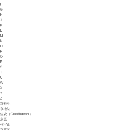
F
G
H
J
K
L
M
N
O
P
Q
R
S
T
U
W
X
Y
Z
京鲜生
京地达
佳农（Goodfarmer）
京觅
张宝山
京喜加