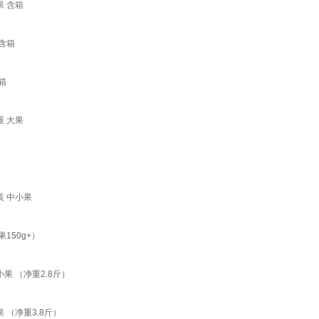
 含箱
含箱
箱
 大果
 中小果
150g+）
 （净重2.8斤）
（净重3.8斤）