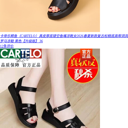
卡帝乐鳄鱼（CARTELO）真皮厚底镂空鱼嘴凉靴女2026春夏新款复古松糕底高帮洞洞
罗马凉鞋 黑色【升级版】 36
12条评价