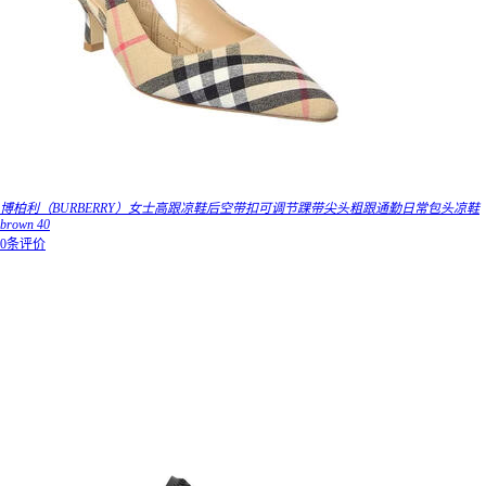
博柏利（BURBERRY）女士高跟凉鞋后空带扣可调节踝带尖头粗跟通勤日常包头凉鞋
brown 40
0条评价