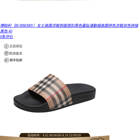
博柏利（BURBERRY）女士高跟凉鞋侧面搭扣黑色露趾通勤细高跟拼色凉鞋双色拼接
黑色 40
0条评价