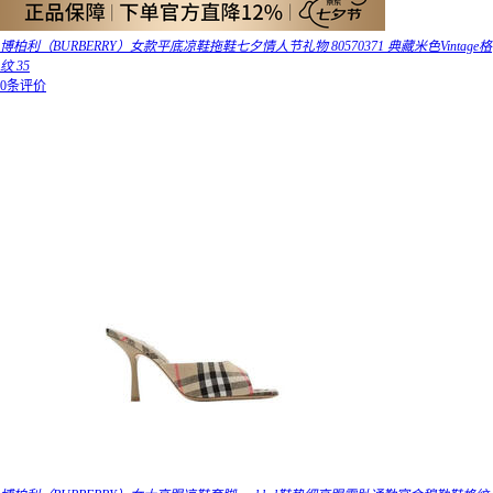
博柏利（BURBERRY）女款平底凉鞋拖鞋七夕情人节礼物 80570371 典藏米色Vintage格
纹 35
0条评价