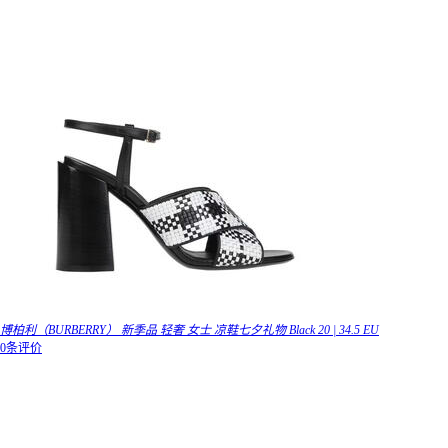
博柏利（BURBERRY） 新季品 轻奢 女士 凉鞋七夕礼物 Black 20 | 34.5 EU
0条评价