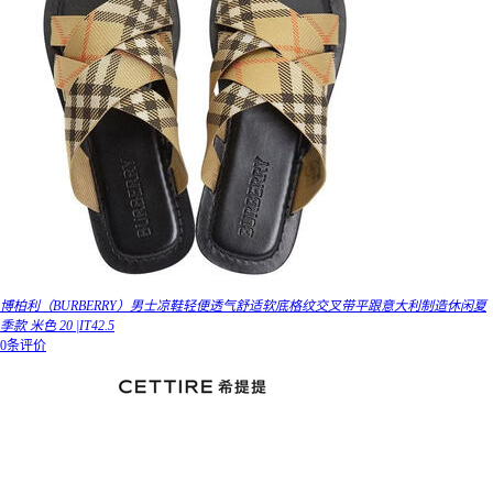
博柏利（BURBERRY）男士凉鞋轻便透气舒适软底格纹交叉带平跟意大利制造休闲夏
季款 米色 20 |IT42.5
0条评价