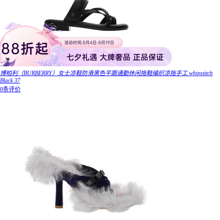
博柏利（BURBERRY）女士凉鞋防滑黑色平跟通勤休闲拖鞋编织凉拖手工 whipstitch
Black 37
0条评价