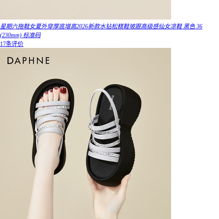
星期六拖鞋女夏外穿厚底增高2026新款水钻松糕鞋坡跟高级感仙女凉鞋 黑色 36
(230mm) 标准码
17条评价