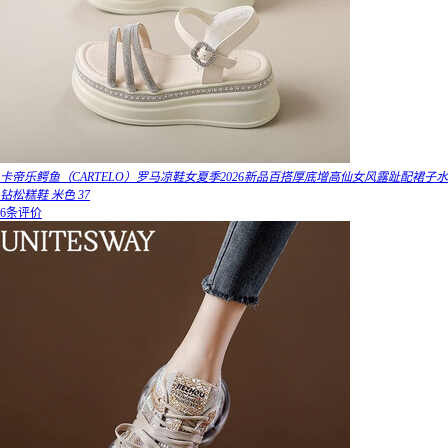
卡帝乐鳄鱼（CARTELO）罗马凉鞋女夏季2026新品百搭厚底增高仙女风露趾配裙子水
钻松糕鞋 米色 37
6条评价