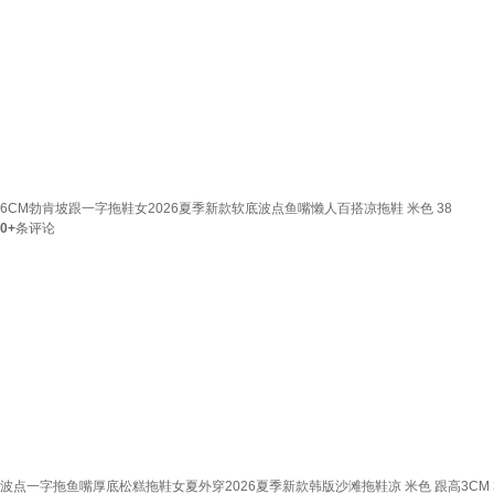
6CM勃肯坡跟一字拖鞋女2026夏季新款软底波点鱼嘴懒人百搭凉拖鞋 米色 38
0+
条评论
波点一字拖鱼嘴厚底松糕拖鞋女夏外穿2026夏季新款韩版沙滩拖鞋凉 米色 跟高3CM 