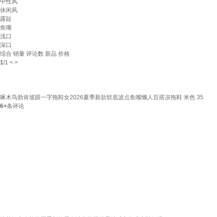
中性风
休闲风
露趾
鱼嘴
浅口
深口
综合
销量
评论数
新品
价格
1
/
1
<
>
啄木鸟勃肯坡跟一字拖鞋女2026夏季新款软底波点鱼嘴懒人百搭凉拖鞋 米色 35
6+
条评论