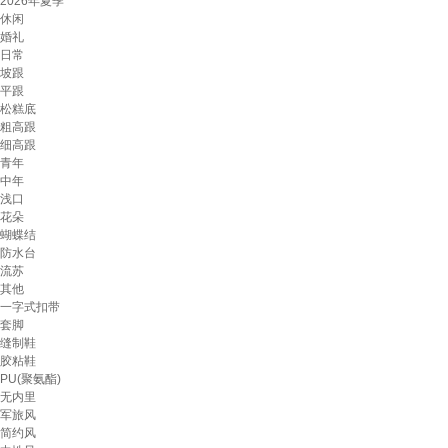
2026年夏季
休闲
婚礼
日常
坡跟
平跟
松糕底
粗高跟
细高跟
青年
中年
浅口
花朵
蝴蝶结
防水台
流苏
其他
一字式扣带
套脚
缝制鞋
胶粘鞋
PU(聚氨酯)
无内里
军旅风
简约风