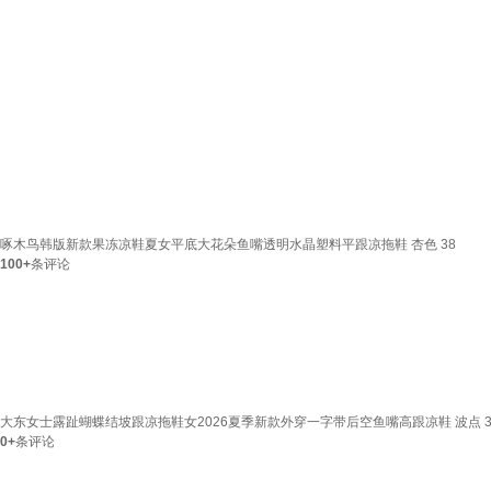
啄木鸟韩版新款果冻凉鞋夏女平底大花朵鱼嘴透明水晶塑料平跟凉拖鞋 杏色 38
100+
条评论
大东女士露趾蝴蝶结坡跟凉拖鞋女2026夏季新款外穿一字带后空鱼嘴高跟凉鞋 波点 3
0+
条评论