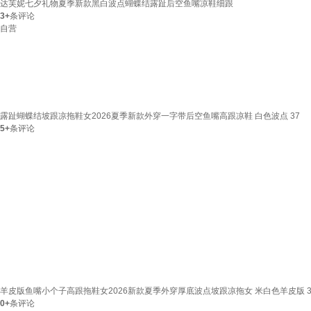
达芙妮七夕礼物夏季新款黑白波点蝴蝶结露趾后空鱼嘴凉鞋细跟
3+
条评论
自营
露趾蝴蝶结坡跟凉拖鞋女2026夏季新款外穿一字带后空鱼嘴高跟凉鞋 白色波点 37
5+
条评论
羊皮版鱼嘴小个子高跟拖鞋女2026新款夏季外穿厚底波点坡跟凉拖女 米白色羊皮版 3
0+
条评论