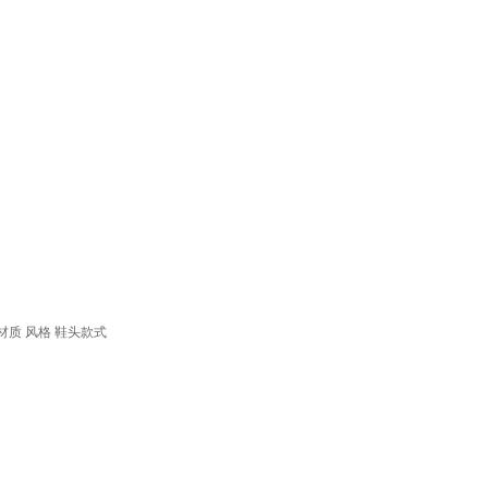
材质
风格
鞋头款式