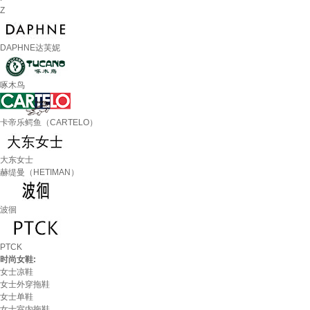
Z
DAPHNE达芙妮
啄木鸟
卡帝乐鳄鱼（CARTELO）
大东女士
赫缇曼（HETIMAN）
波徊
PTCK
时尚女鞋:
女士凉鞋
女士外穿拖鞋
女士单鞋
女士室内拖鞋