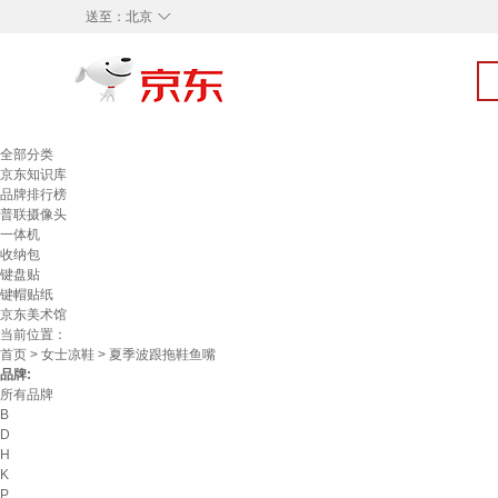
◇
送至：
北京
全部分类
京东知识库
品牌排行榜
普联摄像头
一体机
收纳包
键盘贴
键帽贴纸
京东美术馆
当前位置：
首页
>
女士凉鞋
> 夏季波跟拖鞋鱼嘴
品牌:
所有品牌
B
D
H
K
P