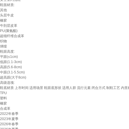
鞋面材质:
其他
头层牛皮
橡胶
牛剖层皮革
PU(聚氨酯)
超细纤维合成革
织物
绸缎
鞋跟高度:
平跟(≤1cm)
低跟(1.1-3cm)
高跟(5.6-8cm)
中跟(3.1-5.5cm)
超高跟(大于8cm)
高级选项:
鞋底材质
上市时间
适用场景
鞋跟底形状
适用人群
流行元素
闭合方式
制鞋工艺
内里
TPU
塑料
橡胶
合成革
2022年春季
2023年夏季
2026年春季