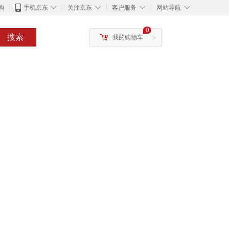
◇
◇
◇
◇
购
手机京东
关注京东
客户服务
网站导航
0
搜索
我的购物车
>